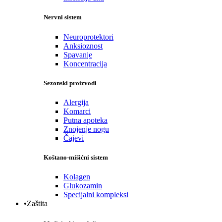
Nervni sistem
Neuroprotektori
Anksioznost
Spavanje
Koncentracija
Sezonski proizvodi
Alergija
Komarci
Putna apoteka
Znojenje nogu
Čajevi
Koštano-mišićni sistem
Kolagen
Glukozamin
Specijalni kompleksi
•Zaštita