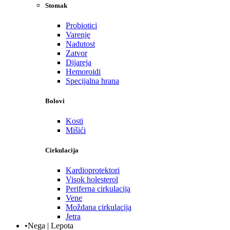
Stomak
Probiotici
Varenje
Nadutost
Zatvor
Dijareja
Hemoroidi
Specijalna hrana
Bolovi
Kosti
Mišići
Cirkulacija
Kardioprotektori
Visok holesterol
Periferna cirkulacija
Vene
Moždana cirkulacija
Jetra
•Nega | Lepota