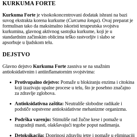
KURKUMA FORTE
Kurkuma Forte
je visokokoncentrovani dodatak ishrani na bazi
suvog ekstrakta korena kurkume (
Curcuma longa
). Ovaj preparat je
formulisan tako da maksimalno iskoristi terapeutska svojstva
kurkumina, glavnog aktivnog sastojka kurkume, koji je u
standardnim začinskim oblicima teško rastvorljiv i slabo se
apsorbuje u ljudskom telu.
DEJSTVO
Glavno dejstvo
Kurkuma Forte
zasniva se na snažnim
antioksidativnim i antiinflamatornim svojstvima:
Protivupalno dejstvo:
Pomaže u blokiranju enzima i citokina
koji izazivaju upalne procese u telu, što je posebno značajno
za zdravlje zglobova.
Antioksidativna zaštita:
Neutrališe slobodne radikale i
podstiče sopstvene antioksidativne mehanizme organizma.
Podrška varenju:
Stimuliše rad žučne kese i pomaže u
razgradnji masti, olakšavajući tegobe poput nadimanja.
Detoksikacija:
Doprinosi zdravlju jetre i pomaže u eliminaciji