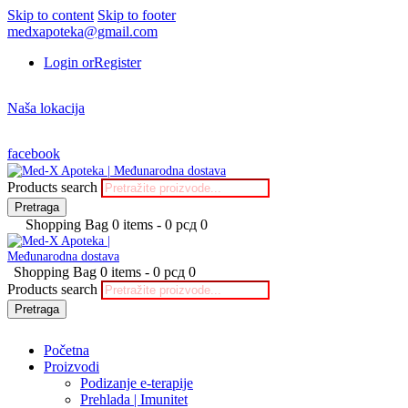
Skip to content
Skip to footer
medxapoteka@gmail.com
Login or
Register
Naša lokacija
facebook
Products search
Pretraga
Shopping Bag
0 items
-
0 рсд
0
Shopping Bag
0 items
-
0 рсд
0
Products search
Pretraga
Početna
Proizvodi
Podizanje e-terapije
Prehlada | Imunitet