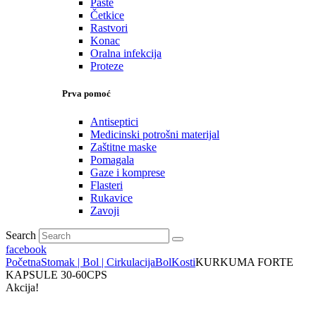
Paste
Četkice
Rastvori
Konac
Oralna infekcija
Proteze
Prva pomoć
Antiseptici
Medicinski potrošni materijal
Zaštitne maske
Pomagala
Gaze i komprese
Flasteri
Rukavice
Zavoji
Search
facebook
Početna
Stomak | Bol | Cirkulacija
Bol
Kosti
KURKUMA FORTE
KAPSULE 30-60CPS
Akcija!