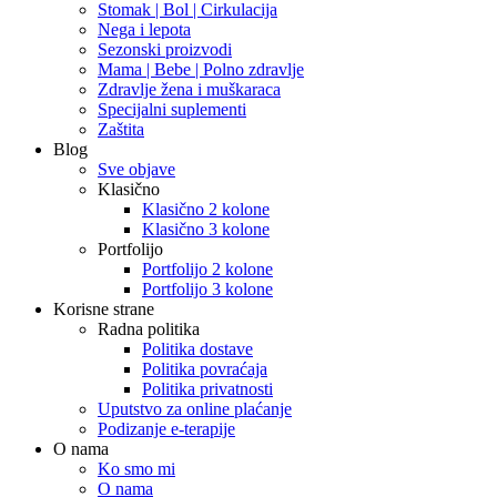
Stomak | Bol | Cirkulacija
Nega i lepota
Sezonski proizvodi
Mama | Bebe | Polno zdravlje
Zdravlje žena i muškaraca
Specijalni suplementi
Zaštita
Blog
Sve objave
Klasično
Klasično 2 kolone
Klasično 3 kolone
Portfolijo
Portfolijo 2 kolone
Portfolijo 3 kolone
Korisne strane
Radna politika
Politika dostave
Politika povraćaja
Politika privatnosti
Uputstvo za online plaćanje
Podizanje e-terapije
O nama
Ko smo mi
O nama