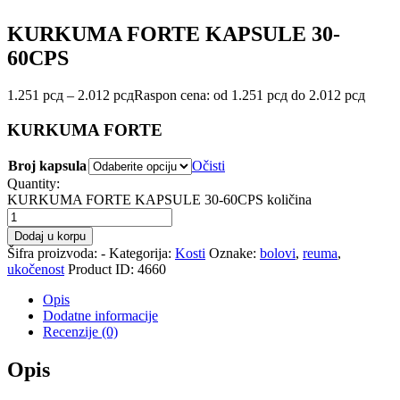
KURKUMA FORTE KAPSULE 30-
60CPS
1.251
рсд
–
2.012
рсд
Raspon cena: od 1.251 рсд do 2.012 рсд
KURKUMA FORTE
Broj kapsula
Očisti
Quantity:
KURKUMA FORTE KAPSULE 30-60CPS količina
Dodaj u korpu
Šifra proizvoda:
-
Kategorija:
Kosti
Oznake:
bolovi
,
reuma
,
ukočenost
Product ID:
4660
Opis
Dodatne informacije
Recenzije (0)
Opis