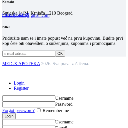
Kontakt
Sutjeska 1/1M, Krnjača
11210 Beograd
061/24-57-039
medxapoteka@gmail.com
Bilten
Pridružite nam se i imate popust već na prvu kupovinu. Budite prvi
koji ćete biti obavešteni o sniženjima, kuponima i promocijama.
MED-X APOTEKA
2026. Sva prava zaštićena.
Login
Register
Username
Password
Forgot password?
Remember me
Username
E-mail