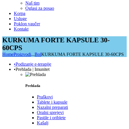
Naš tim
Oglasi za posao
Korpa
Usluge
Poklon vaučer
Kontakt
KURKUMA FORTE KAPSULE 30-
60CPS
Home
Proizvodi
...
Bol
KURKUMA FORTE KAPSULE 30-60CPS
•Podizanje e-terapije
•Prehlada | Imunitet
Prehlada
Praškovi
Tablete i kapsule
Nazalni preparati
Oralni sprejevi
Pastile i oriblete
Kašalj