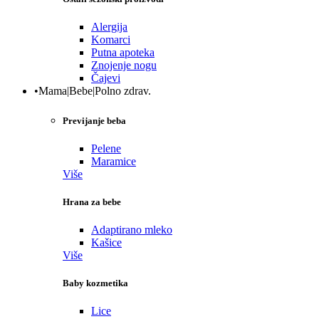
Alergija
Komarci
Putna apoteka
Znojenje nogu
Čajevi
•Mama|Bebe|Polno zdrav.
Previjanje beba
Pelene
Maramice
Više
Hrana za bebe
Adaptirano mleko
Kašice
Više
Baby kozmetika
Lice