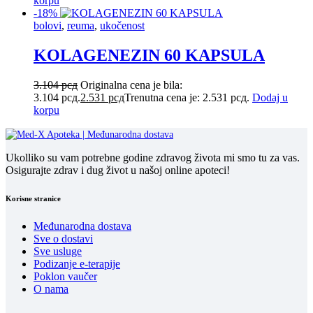
korpu
-18%
bolovi
,
reuma
,
ukočenost
KOLAGENEZIN 60 KAPSULA
3.104
рсд
Originalna cena je bila:
3.104 рсд.
2.531
рсд
Trenutna cena je: 2.531 рсд.
Dodaj u
korpu
Ukolliko su vam potrebne godine zdravog života mi smo tu za vas.
Osigurajte zdrav i dug život u našoj online apoteci!
Korisne stranice
Međunarodna dostava
Sve o dostavi
Sve usluge
Podizanje e-terapije
Poklon vaučer
O nama