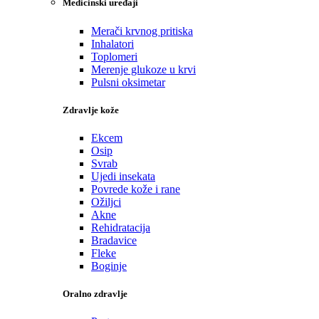
Medicinski uređaji
Merači krvnog pritiska
Inhalatori
Toplomeri
Merenje glukoze u krvi
Pulsni oksimetar
Zdravlje kože
Ekcem
Osip
Svrab
Ujedi insekata
Povrede kože i rane
Ožiljci
Akne
Rehidratacija
Bradavice
Fleke
Boginje
Oralno zdravlje