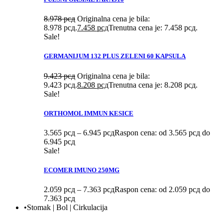
8.978
рсд
Originalna cena je bila:
8.978 рсд.
7.458
рсд
Trenutna cena je: 7.458 рсд.
Sale!
GERMANIJUM 132 PLUS ZELENI 60 KAPSULA
9.423
рсд
Originalna cena je bila:
9.423 рсд.
8.208
рсд
Trenutna cena je: 8.208 рсд.
Sale!
ORTHOMOL IMMUN KESICE
3.565
рсд
–
6.945
рсд
Raspon cena: od 3.565 рсд do
6.945 рсд
Sale!
ECOMER IMUNO 250MG
2.059
рсд
–
7.363
рсд
Raspon cena: od 2.059 рсд do
7.363 рсд
•Stomak | Bol | Cirkulacija