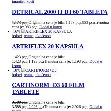
imunitet
,
kosti
DETRICAL 2000 IJ D3 60 TABLETA
1.173
рсд
Originalna cena je bila: 1.173 рсд.
983
рсд
Trenutna
cena je: 983 рсд.
Dodaj u korpu
-16%
bolovi
,
reuma
,
ukočenost
ARTRIFLEX 20 KAPSULA
1.423
рсд
Originalna cena je bila:
1.423 рсд.
1.193
рсд
Trenutna cena je: 1.193 рсд.
Dodaj u
korpu
-18%
bolovi
,
reuma
,
ukočenost
CARTINORM+D3 60 FILM
TABLETE
3.588
рсд
Originalna cena je bila:
3.588 рсд.
2.926
рсд
Trenutna cena je: 2.926 рсд.
Dodaj u