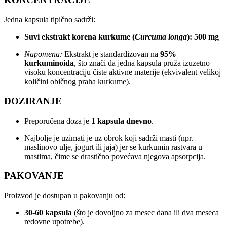
Jedna kapsula tipično sadrži:
Suvi ekstrakt korena kurkume (
Curcuma longa
): 500 mg
Napomena:
Ekstrakt je standardizovan na
95%
kurkuminoida
, što znači da jedna kapsula pruža izuzetno
visoku koncentraciju čiste aktivne materije (ekvivalent velikoj
količini običnog praha kurkume).
DOZIRANJE
Preporučena doza je
1 kapsula dnevno
.
Najbolje je uzimati je uz obrok koji sadrži masti (npr.
maslinovo ulje, jogurt ili jaja) jer se kurkumin rastvara u
mastima, čime se drastično povećava njegova apsorpcija.
PAKOVANJE
Proizvod je dostupan u pakovanju od:
30-60 kapsula
(što je dovoljno za mesec dana ili dva meseca
redovne upotrebe).