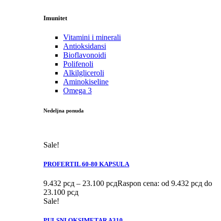
Imunitet
Vitamini i minerali
Antioksidansi
Bioflavonoidi
Polifenoli
Alkilgliceroli
Aminokiseline
Omega 3
Nedeljna ponuda
Sale!
PROFERTIL 60-80 KAPSULA
9.432
рсд
–
23.100
рсд
Raspon cena: od 9.432 рсд do
23.100 рсд
Sale!
PULSNI OKSIMETAR A310