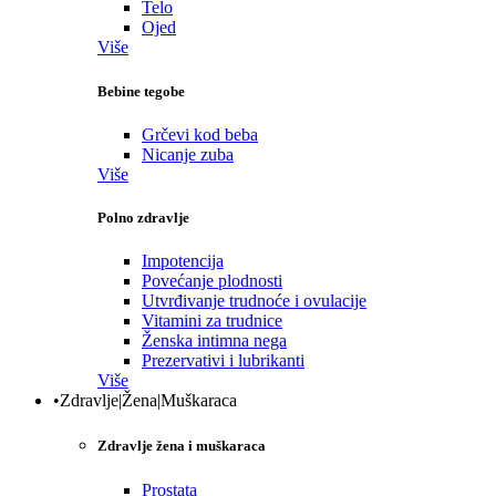
Telo
Ojed
Više
Bebine tegobe
Grčevi kod beba
Nicanje zuba
Više
Polno zdravlje
Impotencija
Povećanje plodnosti
Utvrđivanje trudnoće i ovulacije
Vitamini za trudnice
Ženska intimna nega
Prezervativi i lubrikanti
Više
•Zdravlje|Žena|Muškaraca
Zdravlje žena i muškaraca
Prostata