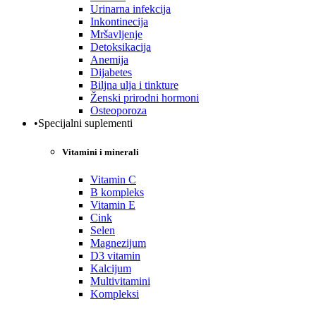
Urinarna infekcija
Inkontinecija
Mršavljenje
Detoksikacija
Anemija
Dijabetes
Biljna ulja i tinkture
Ženski prirodni hormoni
Osteoporoza
•Specijalni suplementi
Vitamini i minerali
Vitamin C
B kompleks
Vitamin E
Cink
Selen
Magnezijum
D3 vitamin
Kalcijum
Multivitamini
Kompleksi