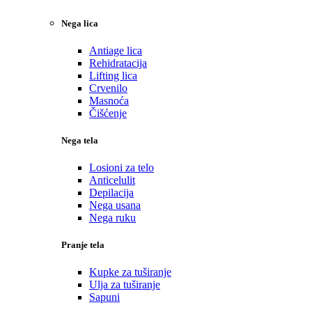
Nega lica
Antiage lica
Rehidratacija
Lifting lica
Crvenilo
Masnoća
Čišćenje
Nega tela
Losioni za telo
Anticelulit
Depilacija
Nega usana
Nega ruku
Pranje tela
Kupke za tuširanje
Ulja za tuširanje
Sapuni