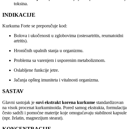
toksina.
INDIKACIJE
Kurkuma Forte se preporučuje kod:
Bolova i ukočenosti u zglobovima (osteoartritis, reumatoidni
artritis).
Hroničnih upalnih stanja u organizmu.
Problema sa varenjem i usporenim metabolizmom.
Oslabljene funkcije jetre.
Jačanja opšteg imuniteta i vitalnosti organizma.
SASTAV
Glavni sastojak je
suvi ekstrakt korena kurkume
standardizovan
na visok procenat kurkuminoida. Pored samog ekstrakta, formulacija
često sadrži i pomoćne materije koje omogućavaju stabilnost kapsule
(npr. želatin, magnezijum stearat).
KONCENTRACIJE