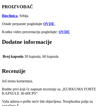
PROIZVOĐAČ
Bioclinica
, Srbija.
Ostale preparate pogledajte
OVDE
.
Kratku video prezentaciju pogledajte:
OVDE
Dodatne informacije
Broj kapsula
30 kapsula, 60 kapsula
Recenzije
Još nema komentara.
Budite prvi koji će napisati recenziju za „KURKUMA FORTE
KAPSULE 30-60CPS“
Vaša adresa e-pošte neće biti objavljena.
Neophodna polja su
označena
*