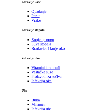
Zdravlje kose
Opadanje
Perut
Vaške
Zdravlje stopala
Znojenje nogu
Suva stopala
Bradavice i kurje oko
Zdravlje oka
Vitamini i minerali
Veštačke suze
Proizvodi za sočiva
Infekcija oka
Uho
Buka
Masnoća
Infekcija uha