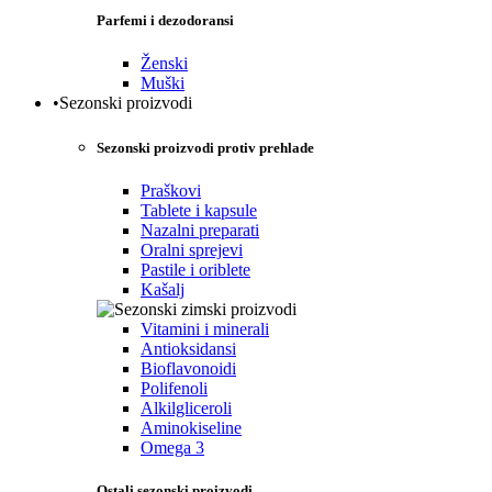
Parfemi i dezodoransi
Ženski
Muški
•Sezonski proizvodi
Sezonski proizvodi protiv prehlade
Praškovi
Tablete i kapsule
Nazalni preparati
Oralni sprejevi
Pastile i oriblete
Kašalj
Vitamini i minerali
Antioksidansi
Bioflavonoidi
Polifenoli
Alkilgliceroli
Aminokiseline
Omega 3
Ostali sezonski proizvodi