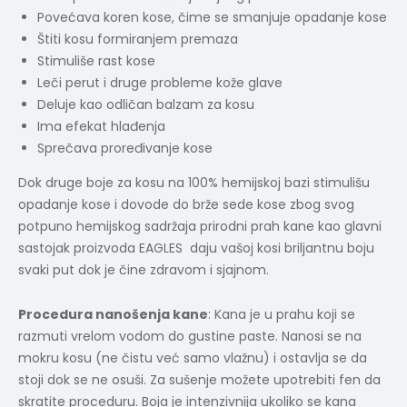
Povećava koren kose, čime se smanjuje opadanje kose
Štiti kosu formiranjem premaza
Stimuliše rast kose
Leči perut i druge probleme kože glave
Deluje kao odličan balzam za kosu
Ima efekat hlađenja
Sprečava proređivanje kose
Dok druge boje za kosu na 100% hemijskoj bazi stimulišu
opadanje kose i dovode do brže sede kose zbog svog
potpuno hemijskog sadržaja prirodni prah kane kao glavni
sastojak proizvoda EAGLES daju vašoj kosi briljantnu boju
svaki put dok je čine zdravom i sjajnom.
Procedura nanošenja kane
: Kana je u prahu koji se
razmuti vrelom vodom do gustine paste. Nanosi se na
mokru kosu (ne čistu već samo vlažnu) i ostavlja se da
stoji dok se ne osuši. Za sušenje možete upotrebiti fen da
skratite proceduru. Boja je intenzivnija ukoliko se kana