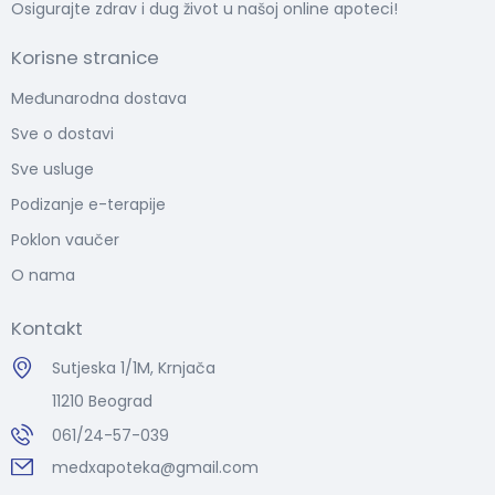
Osigurajte zdrav i dug život u našoj online apoteci!
Korisne stranice
Međunarodna dostava
Sve o dostavi
Sve usluge
Podizanje e-terapije
Poklon vaučer
O nama
Kontakt
Sutjeska 1/1M, Krnjača
11210 Beograd
061/24-57-039
medxapoteka@gmail.com