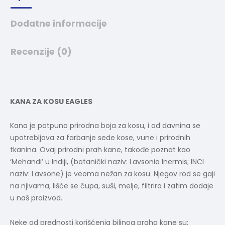
Dodatne informacije
Recenzije (0)
KANA ZA KOSU EAGLES
Kana je potpuno prirodna boja za kosu, i od davnina se
upotrebljava za farbanje sede kose, vune i prirodnih
tkanina. Ovaj prirodni prah kane, takođe poznat kao
‘Mehandi’ u Indiji, (botanički naziv: Lavsonia Inermis; INCI
naziv: Lavsone) je veoma nežan za kosu. Njegov rod se gaji
na njivama, lišće se čupa, suši, melje, filtrira i zatim dodaje
u naš proizvod.
Neke od prednosti korišćenja biljnog praha kane su: