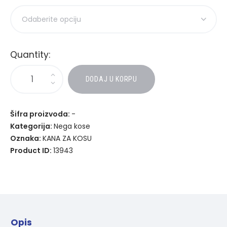
Quantity:
A
DODAJ U KORPU
l
t
e
Šifra proizvoda:
-
r
Kategorija:
Nega kose
n
Oznaka:
KANA ZA KOSU
a
Product ID:
13943
t
i
v
e
:
Opis