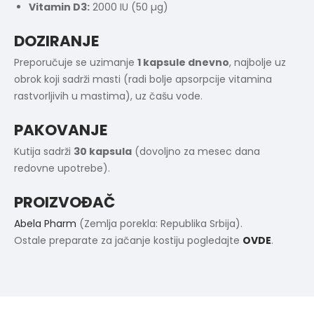
Vitamin D3:
2000 IU (50 µg)
DOZIRANJE
Preporučuje se uzimanje
1 kapsule dnevno
, najbolje uz
obrok koji sadrži masti (radi bolje apsorpcije vitamina
rastvorljivih u mastima), uz čašu vode.
PAKOVANJE
Kutija sadrži
30 kapsula
(dovoljno za mesec dana
redovne upotrebe).
PROIZVOĐAČ
Abela Pharm
(Zemlja porekla: Republika Srbija).
Ostale preparate za jačanje kostiju pogledajte
OVDE
.