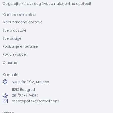
Osigurajte zdrav i dug život u našoj online apoteci!
Korisne stranice
Međunarodna dostava
Sve o dostavi
Sve usluge
Podizanje e-terapije
Poklon vaučer
O nama
Kontakt
Sutjeska 1/1M, Krnjača
11210 Beograd
061/24-57-039
medxapoteka@gmail.com