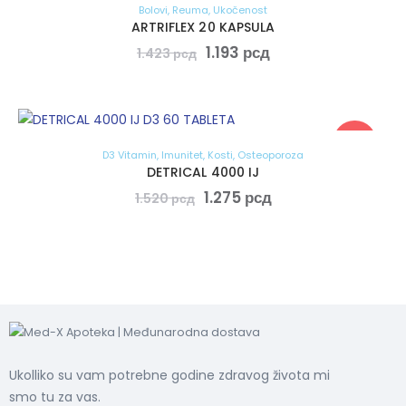
Bolovi
,
Reuma
,
Ukočenost
ARTRIFLEX 20 KAPSULA
Originalna
1.193
рсд
Trenutna
1.423
рсд
cena
cena
je
je:
bila:
1.193 рсд.
1.423 рсд.
-16%
D3 Vitamin
,
Imunitet
,
Kosti
,
Osteoporoza
DETRICAL 4000 IJ
Originalna
1.275
рсд
Trenutna
1.520
рсд
cena
cena
je
je:
bila:
1.275 рсд.
1.520 рсд.
Ukolliko su vam potrebne godine zdravog života mi
smo tu za vas.