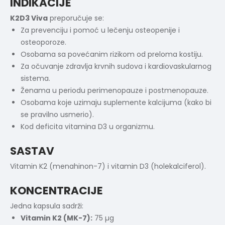
INDIKACIJE
K2D3 Viva
preporučuje se:
Za prevenciju i pomoć u lečenju osteopenije i
osteoporoze.
Osobama sa povećanim rizikom od preloma kostiju.
Za očuvanje zdravlja krvnih sudova i kardiovaskularnog
sistema.
Ženama u periodu perimenopauze i postmenopauze.
Osobama koje uzimaju suplemente kalcijuma (kako bi
se pravilno usmerio).
Kod deficita vitamina D3 u organizmu.
SASTAV
Vitamin K2 (menahinon-7) i vitamin D3 (holekalciferol).
KONCENTRACIJE
Jedna kapsula sadrži:
Vitamin K2 (MK-7):
75 µg