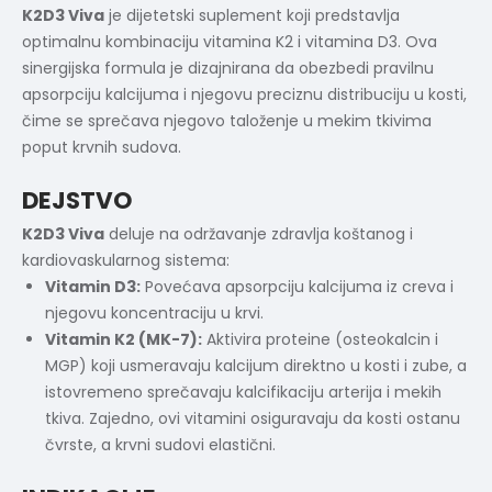
K2D3 Viva
je dijetetski suplement koji predstavlja
optimalnu kombinaciju vitamina K2 i vitamina D3. Ova
sinergijska formula je dizajnirana da obezbedi pravilnu
apsorpciju kalcijuma i njegovu preciznu distribuciju u kosti,
čime se sprečava njegovo taloženje u mekim tkivima
poput krvnih sudova.
DEJSTVO
K2D3 Viva
deluje na održavanje zdravlja koštanog i
kardiovaskularnog sistema:
Vitamin D3:
Povećava apsorpciju kalcijuma iz creva i
njegovu koncentraciju u krvi.
Vitamin K2 (MK-7):
Aktivira proteine (osteokalcin i
MGP) koji usmeravaju kalcijum direktno u kosti i zube, a
istovremeno sprečavaju kalcifikaciju arterija i mekih
tkiva. Zajedno, ovi vitamini osiguravaju da kosti ostanu
čvrste, a krvni sudovi elastični.