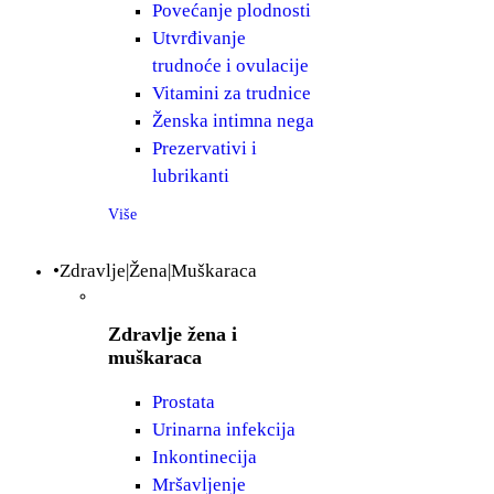
Povećanje plodnosti
Utvrđivanje
trudnoće i ovulacije
Vitamini za trudnice
Ženska intimna nega
Prezervativi i
lubrikanti
Više
•Zdravlje|Žena|Muškaraca
Zdravlje žena i
muškaraca
Prostata
Urinarna infekcija
Inkontinecija
Mršavljenje