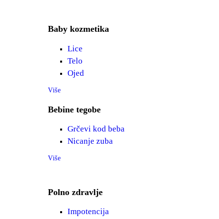
Baby kozmetika
Lice
Telo
Ojed
Više
Bebine tegobe
Grčevi kod beba
Nicanje zuba
Više
Polno zdravlje
Impotencija