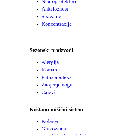
Neuroprotektori
Anksioznost
Spavanje
Koncentracija
Sezonski proizvodi
Alergija
Komarci
Putna apoteka
Znojenje nogu
Čajevi
Koštano-mišićni sistem
Kolagen
Glukozamin