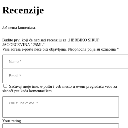
Recenzije
Još nema komentara.
Budite prvi koji će napisati recenziju za „HERBIKO SIRUP
JAGORCEVINA 125ML“
Vaša adresa e-pošte neće biti objavljena.
Neophodna polja su označena
*
Sačuvaj moje ime, e-poštu i veb mesto u ovom pregledaču veba za
sledeći put kada komentarišem.
Your rating