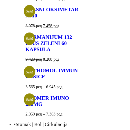
PULSNI OKSIMETAR
Sale!
A310
8.978
рсд
7.458
рсд
GERMANIJUM 132
Sale!
PLUS ZELENI 60
KAPSULA
9.423
рсд
8.208
рсд
ORTHOMOL IMMUN
Sale!
KESICE
3.565
рсд
–
6.945
рсд
ECOMER IMUNO
Sale!
250MG
2.059
рсд
–
7.363
рсд
•Stomak | Bol | Cirkulacija