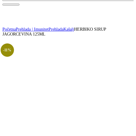
Početna
Prehlada | Imunitet
Prehlada
Kašalj
HERBIKO SIRUP
JAGORCEVINA 125ML
-11%