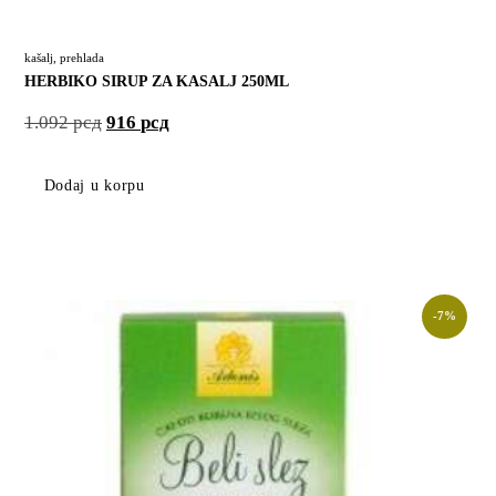
kašalj
,
prehlada
HERBIKO SIRUP ZA KASALJ 250ML
1.092
рсд
916
рсд
Dodaj u korpu
-7%