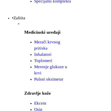
Specijalni kompleksi
•Zaštita
Medicinski uređaji
Merači krvnog
pritiska
Inhalatori
Toplomeri
Merenje glukoze u
krvi
Pulsni oksimetar
Zdravlje kože
Ekcem
Osip