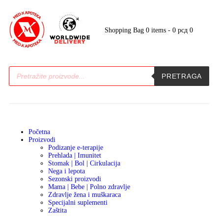
Shopping Bag
0 items
-
0 рсд
0
PRETRAGA
Početna
Proizvodi
Podizanje e-terapije
Prehlada | Imunitet
Stomak | Bol | Cirkulacija
Nega i lepota
Sezonski proizvodi
Mama | Bebe | Polno zdravlje
Zdravlje žena i muškaraca
Specijalni suplementi
Zaštita