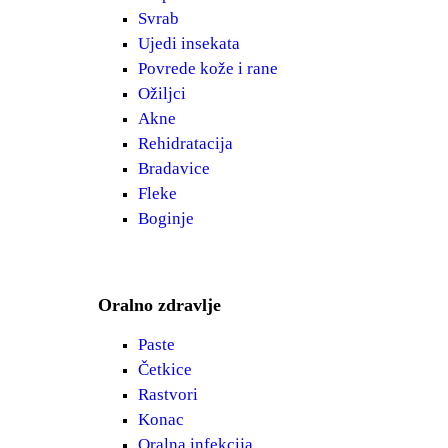
Svrab
Ujedi insekata
Povrede kože i rane
Ožiljci
Akne
Rehidratacija
Bradavice
Fleke
Boginje
Oralno zdravlje
Paste
Četkice
Rastvori
Konac
Oralna infekcija