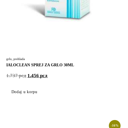
grlo
,
prehlada
IALOCLEAN SPREJ ZA GRLO 30ML
1.737
рсд
1.456
рсд
Dodaj u korpu
-16%