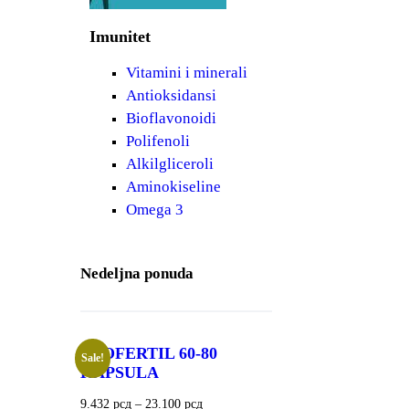
Imunitet
Vitamini i minerali
Antioksidansi
Bioflavonoidi
Polifenoli
Alkilgliceroli
Aminokiseline
Omega 3
Nedeljna ponuda
PROFERTIL 60-80
Sale!
KAPSULA
9.432
рсд
–
23.100
рсд