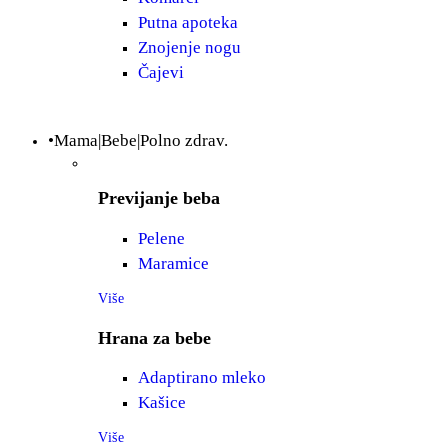
Putna apoteka
Znojenje nogu
Čajevi
•Mama|Bebe|Polno zdrav.
Previjanje beba
Pelene
Maramice
Više
Hrana za bebe
Adaptirano mleko
Kašice
Više