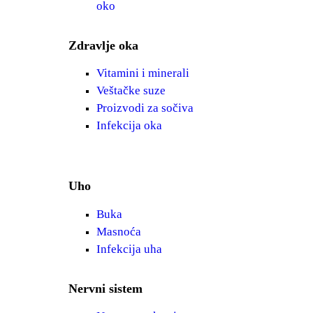
oko
Zdravlje oka
Vitamini i minerali
Veštačke suze
Proizvodi za sočiva
Infekcija oka
Uho
Buka
Masnoća
Infekcija uha
Nervni sistem