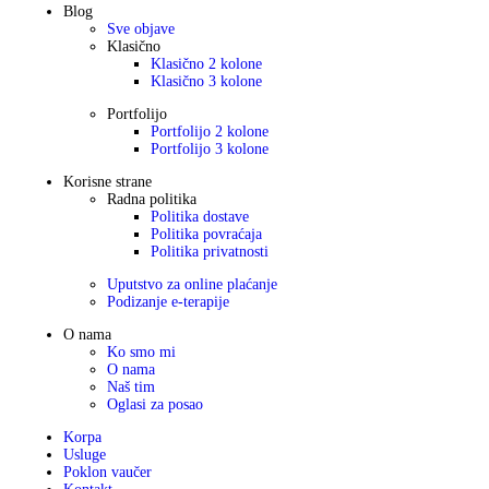
Blog
Sve objave
Klasično
Klasično 2 kolone
Klasično 3 kolone
Portfolijo
Portfolijo 2 kolone
Portfolijo 3 kolone
Korisne strane
Radna politika
Politika dostave
Politika povraćaja
Politika privatnosti
Uputstvo za online plaćanje
Podizanje e-terapije
O nama
Ko smo mi
O nama
Naš tim
Oglasi za posao
Korpa
Usluge
Poklon vaučer