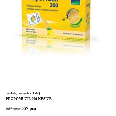
prehlada
,
produktivan kašalj
PROPOMUCIL 200 KESICE
624
рсд
557
рсд