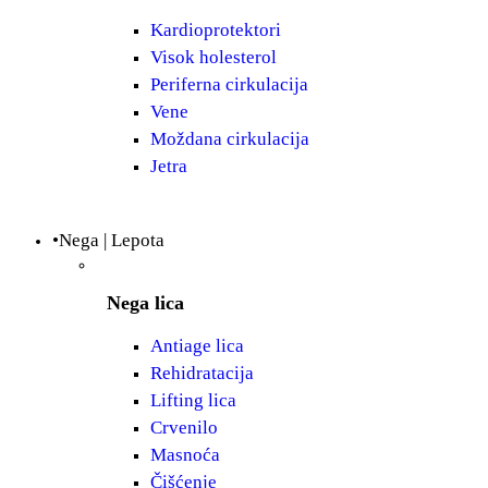
Kardioprotektori
Visok holesterol
Periferna cirkulacija
Vene
Moždana cirkulacija
Jetra
•Nega | Lepota
Nega lica
Antiage lica
Rehidratacija
Lifting lica
Crvenilo
Masnoća
Čišćenje