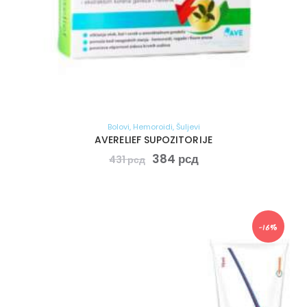
Bolovi
,
Hemoroidi
,
Šuljevi
AVERELIEF SUPOZITORIJE
384
рсд
431
рсд
-16%