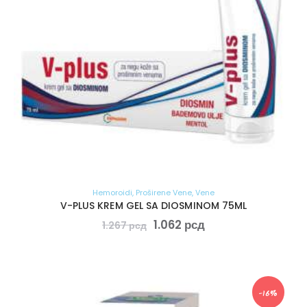
Hemoroidi
,
Proširene Vene
,
Vene
V-PLUS KREM GEL SA DIOSMINOM 75ML
1.062
рсд
1.267
рсд
-16%