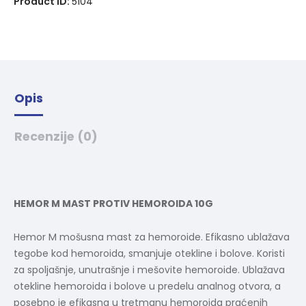
Product ID:
5104
t
i
v
e
:
Opis
Recenzije (0)
HEMOR M MAST PROTIV HEMOROIDA 10G
Hemor M mošusna mast za hemoroide. Efikasno ublažava
tegobe kod hemoroida, smanjuje otekline i bolove. Koristi
za spoljašnje, unutrašnje i mešovite hemoroide. Ublažava
otekline hemoroida i bolove u predelu analnog otvora, a
posebno je efikasna u tretmanu hemoroida praćenih