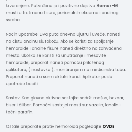
krvarenjem. Potvrđeno je i pozitivno dejstvo
Hemor-M
masti u tretmanu fisura, perianalnih ekcema i analnog
svraba.
Način upotrebe: Dva puta dnevno ujutru i uveče, naneti
na čistu analnu sluzokožu. Ako se koristi za spoljašnje
hemoroide i analne fisure naneti direktno na zahvaćena
mesta. Ukoliko se koristi za unutrašnje i mešovite
hemoroide, preparat naneti pomoću priloženog
aplikatora, ( nastavka ), montiranjem na medicinsku tubu.
Preparat naneti u sam rektalni kanal. Aplikator posle
upotrebe baciti.
Sastav: Kao glavne aktivne sastojke sadrži: mošus, bezoar,
biser i ćilibar. Pomoćni sastojci masti su: vazelin, lanolin i
tečni parafin.
Ostale preparate protiv hemoroida pogledajte
OVDE
.