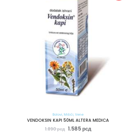
Bolovi
,
Mišići
,
Vene
VENDOKSIN KAPI 50ML ALTERA MEDICA
1.585
рсд
1.890
рсд