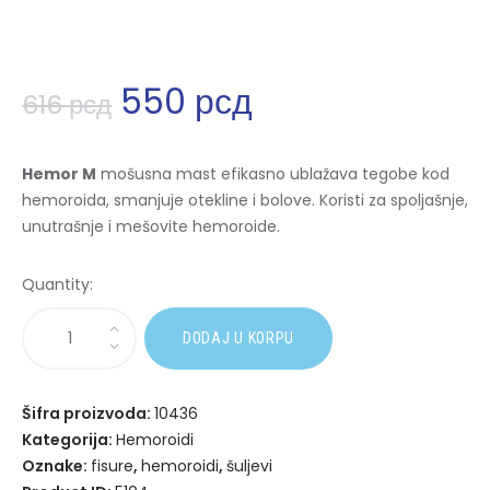
550
рсд
616
рсд
Hemor M
mošusna mast efikasno ublažava tegobe kod
hemoroida, smanjuje otekline i bolove. Koristi za spoljašnje,
unutrašnje i mešovite hemoroide.
Quantity:
A
DODAJ U KORPU
l
t
e
Šifra proizvoda:
10436
r
Kategorija:
Hemoroidi
n
Oznake:
fisure
,
hemoroidi
,
šuljevi
a