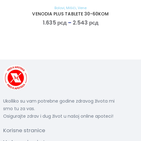
Bolovi
,
Mišići
,
Vene
VENODIA PLUS TABLETE 30-60KOM
1.635
рсд
–
2.543
рсд
Ukolliko su vam potrebne godine zdravog života mi
smo tu za vas.
Osigurajte zdrav i dug život u našoj online apoteci!
Korisne stranice