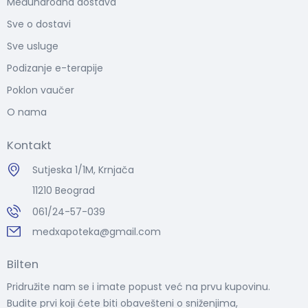
Međunarodna dostava
Sve o dostavi
Sve usluge
Podizanje e-terapije
Poklon vaučer
O nama
Kontakt
Sutjeska 1/1M, Krnjača
11210 Beograd
061/24-57-039
medxapoteka@gmail.com
Bilten
Pridružite nam se i imate popust već na prvu kupovinu.
Budite prvi koji ćete biti obavešteni o sniženjima,