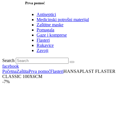
Prva pomoć
Antiseptici
Medicinski potrošni materijal
Zaštitne maske
Pomagala
Gaze i komprese
Flasteri
Rukavice
Zavoji
Search
facebook
Početna
Zaštita
Prva pomoć
Flasteri
HANSAPLAST FLASTER
CLASSIC 100X6CM
-7%