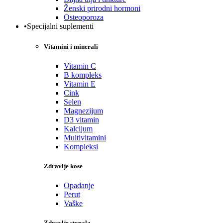
Ženski prirodni hormoni
Osteoporoza
•Specijalni suplementi
Vitamini i minerali
Vitamin C
B kompleks
Vitamin E
Cink
Selen
Magnezijum
D3 vitamin
Kalcijum
Multivitamini
Kompleksi
Zdravlje kose
Opadanje
Perut
Vaške
Zdravlje stopala