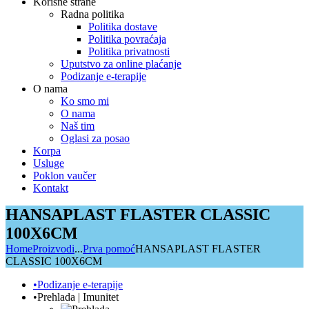
Korisne strane
Radna politika
Politika dostave
Politika povraćaja
Politika privatnosti
Uputstvo za online plaćanje
Podizanje e-terapije
O nama
Ko smo mi
O nama
Naš tim
Oglasi za posao
Korpa
Usluge
Poklon vaučer
Kontakt
HANSAPLAST FLASTER CLASSIC
100X6CM
Home
Proizvodi
...
Prva pomoć
HANSAPLAST FLASTER
CLASSIC 100X6CM
•Podizanje e-terapije
•Prehlada | Imunitet