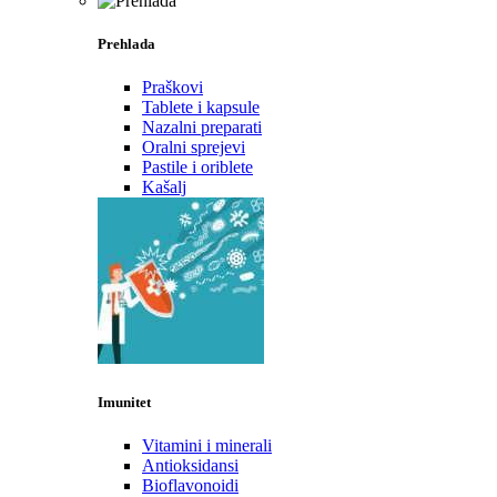
Prehlada
Praškovi
Tablete i kapsule
Nazalni preparati
Oralni sprejevi
Pastile i oriblete
Kašalj
Imunitet
Vitamini i minerali
Antioksidansi
Bioflavonoidi