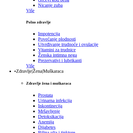
Nicanje zuba
Više
Polno zdravlje
Impotencija
Povećanje plodnosti
Utvrđivanje trudnoće i ovulacije
Vitamini za trudnice
Ženska intimna nega
Prezervativi i lubrikanti
Više
•Zdravlje|Žena|Muškaraca
Zdravlje žena i muškaraca
Prostata
Urinarna infekcija
Inkontinecija
Mršavljenje
Detoksikacija
Anemija
Dijabetes
Biljna ulja i tinkture