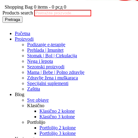
Shopping Bag
0 items
-
0 рсд
0
Products search
Pretraga
Početna
Proizvodi
Podizanje e-terapije
Prehlada | Imunitet
Stomak | Bol | Cirkulacija
Nega i lepota
Sezonski proizvodi
Mama | Bebe | Polno zdravlje
Zdravlje žena i muškaraca
Specijalni suplementi
Zaštita
Blog
Sve objave
Klasično
Klasično 2 kolone
Klasično 3 kolone
Portfolijo
Portfolijo 2 kolone
Portfolijo 3 kolone