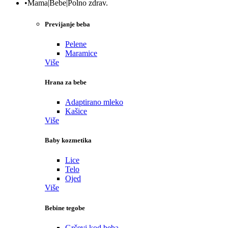
•Mama|Bebe|Polno zdrav.
Previjanje beba
Pelene
Maramice
Više
Hrana za bebe
Adaptirano mleko
Kašice
Više
Baby kozmetika
Lice
Telo
Ojed
Više
Bebine tegobe
Grčevi kod beba