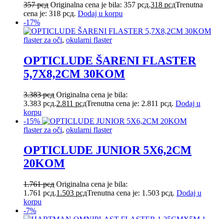
357
рсд
Originalna cena je bila: 357 рсд.
318
рсд
Trenutna
cena je: 318 рсд.
Dodaj u korpu
-17%
flaster za oči
,
okularni flaster
OPTICLUDE ŠARENI FLASTER
5,7X8,2CM 30KOM
3.383
рсд
Originalna cena je bila:
3.383 рсд.
2.811
рсд
Trenutna cena je: 2.811 рсд.
Dodaj u
korpu
-15%
flaster za oči
,
okularni flaster
OPTICLUDE JUNIOR 5X6,2CM
20KOM
1.761
рсд
Originalna cena je bila:
1.761 рсд.
1.503
рсд
Trenutna cena je: 1.503 рсд.
Dodaj u
korpu
-7%