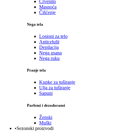
Crvenilo
Masnoća
Čišćenje
Nega tela
Losioni za telo
Anticelulit
Depilacija
Nega usana
Nega ruku
Pranje tela
Kupke za tuširanje
Ulja za tuširanje
Sapuni
Parfemi i dezodoransi
Ženski
Muški
•Sezonski proizvodi