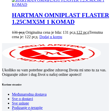
HARTMAN OMNIPLAST FLASTER
1.25CMX5M 1 KOMAD
131
рсд
Originalna cena je bila: 131 рсд.
122
рсд
Trenutna
cena je: 122 рсд.
Dodaj u korpu
Ukolliko su vam potrebne godine zdravog života mi smo tu za vas.
Osigurajte zdrav i dug život u našoj online apoteci!
Korisne stranice
Međunarodna dostava
Sve o dostavi
Sve usluge
Podizanje e-terapije