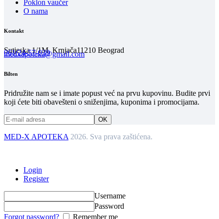
Poklon vaučer
O nama
Kontakt
Sutjeska 1/1M, Krnjača
11210 Beograd
061/24-57-039
medxapoteka@gmail.com
Bilten
Pridružite nam se i imate popust već na prvu kupovinu. Budite prvi
koji ćete biti obavešteni o sniženjima, kuponima i promocijama.
MED-X APOTEKA
2026. Sva prava zaštićena.
Login
Register
Username
Password
Forgot password?
Remember me