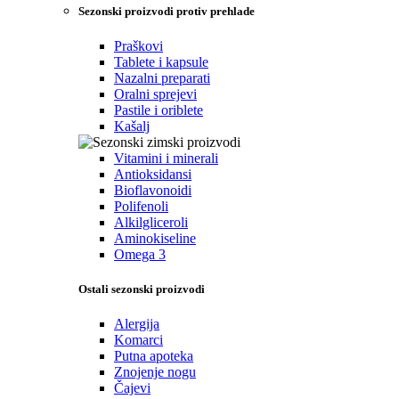
Sezonski proizvodi protiv prehlade
Praškovi
Tablete i kapsule
Nazalni preparati
Oralni sprejevi
Pastile i oriblete
Kašalj
Vitamini i minerali
Antioksidansi
Bioflavonoidi
Polifenoli
Alkilgliceroli
Aminokiseline
Omega 3
Ostali sezonski proizvodi
Alergija
Komarci
Putna apoteka
Znojenje nogu
Čajevi