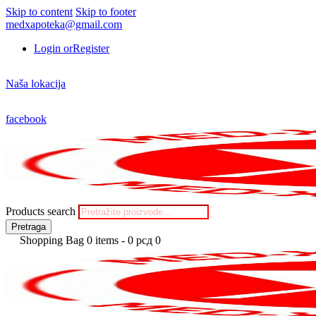
Skip to content
Skip to footer
medxapoteka@gmail.com
Login or
Register
Naša lokacija
facebook
Products search
Pretraga
Shopping Bag
0 items
-
0 рсд
0