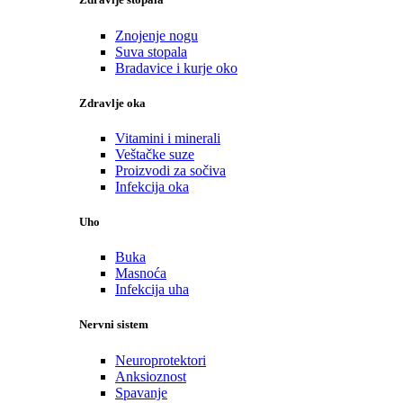
Znojenje nogu
Suva stopala
Bradavice i kurje oko
Zdravlje oka
Vitamini i minerali
Veštačke suze
Proizvodi za sočiva
Infekcija oka
Uho
Buka
Masnoća
Infekcija uha
Nervni sistem
Neuroprotektori
Anksioznost
Spavanje