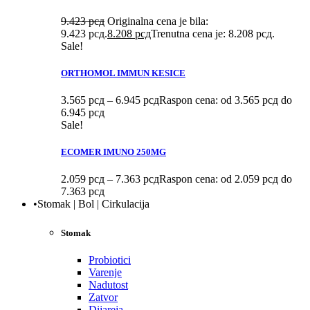
9.423
рсд
Originalna cena je bila:
9.423 рсд.
8.208
рсд
Trenutna cena je: 8.208 рсд.
Sale!
ORTHOMOL IMMUN KESICE
3.565
рсд
–
6.945
рсд
Raspon cena: od 3.565 рсд do
6.945 рсд
Sale!
ECOMER IMUNO 250MG
2.059
рсд
–
7.363
рсд
Raspon cena: od 2.059 рсд do
7.363 рсд
•Stomak | Bol | Cirkulacija
Stomak
Probiotici
Varenje
Nadutost
Zatvor
Dijareja