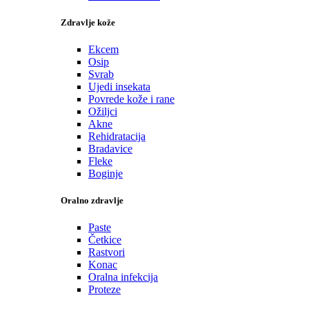
Zdravlje kože
Ekcem
Osip
Svrab
Ujedi insekata
Povrede kože i rane
Ožiljci
Akne
Rehidratacija
Bradavice
Fleke
Boginje
Oralno zdravlje
Paste
Četkice
Rastvori
Konac
Oralna infekcija
Proteze