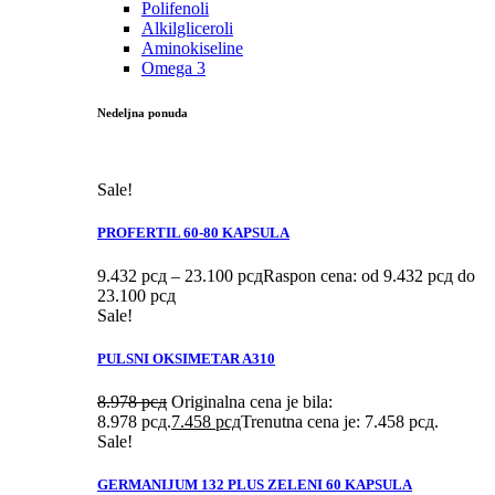
Polifenoli
Alkilgliceroli
Aminokiseline
Omega 3
Nedeljna ponuda
Sale!
PROFERTIL 60-80 KAPSULA
9.432
рсд
–
23.100
рсд
Raspon cena: od 9.432 рсд do
23.100 рсд
Sale!
PULSNI OKSIMETAR A310
8.978
рсд
Originalna cena je bila:
8.978 рсд.
7.458
рсд
Trenutna cena je: 7.458 рсд.
Sale!
GERMANIJUM 132 PLUS ZELENI 60 KAPSULA