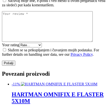
Sačuvaj moje ime, e-poštu i veb mesto u ovom pregledaču veba
za sledeći put kada komentarišem.
Your rating
Slažem se sa prikupljanjem i čuvanjem mojih podataka. For
further details on handling user data, see our
Privacy Policy
.
Povezani proizvodi
-11%
HARTMAN OMNIFIX E FLASTER
5X10M