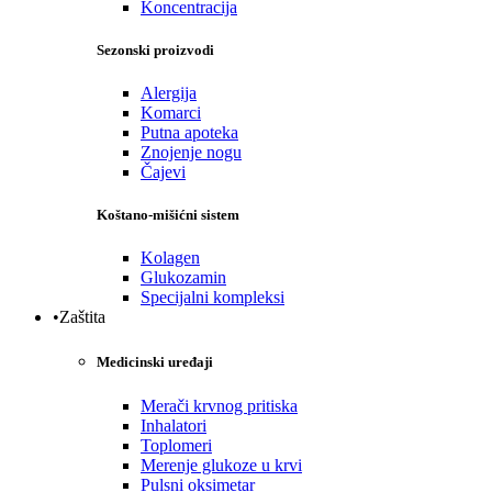
Koncentracija
Sezonski proizvodi
Alergija
Komarci
Putna apoteka
Znojenje nogu
Čajevi
Koštano-mišićni sistem
Kolagen
Glukozamin
Specijalni kompleksi
•Zaštita
Medicinski uređaji
Merači krvnog pritiska
Inhalatori
Toplomeri
Merenje glukoze u krvi
Pulsni oksimetar