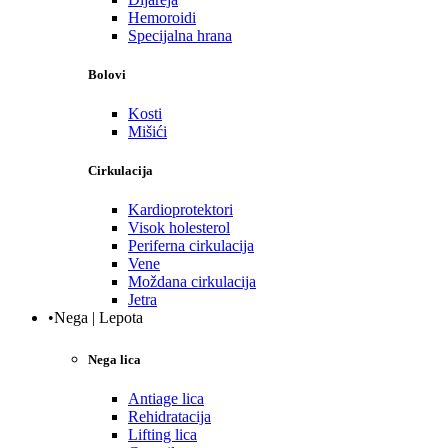
Hemoroidi
Specijalna hrana
Bolovi
Kosti
Mišići
Cirkulacija
Kardioprotektori
Visok holesterol
Periferna cirkulacija
Vene
Moždana cirkulacija
Jetra
•Nega | Lepota
Nega lica
Antiage lica
Rehidratacija
Lifting lica