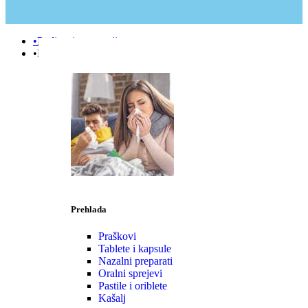
•Podizanje e-terapije
•Prehlada | Imunitet
Prehlada
Praškovi
Tablete i kapsule
Nazalni preparati
Oralni sprejevi
Pastile i oriblete
Kašalj