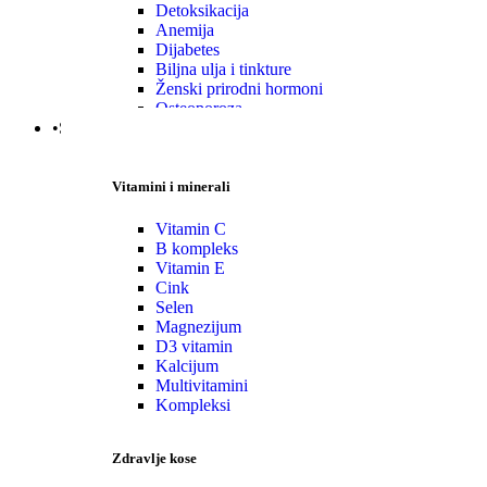
Detoksikacija
Anemija
Dijabetes
Biljna ulja i tinkture
Ženski prirodni hormoni
Osteoporoza
•Specijalni suplementi
Vitamini i minerali
Vitamin C
B kompleks
Vitamin E
Cink
Selen
Magnezijum
D3 vitamin
Kalcijum
Multivitamini
Kompleksi
Zdravlje kose