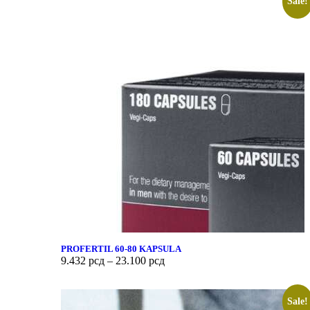
Sale!
PROFERTIL 60-80 KAPSULA
9.432
рсд
–
23.100
рсд
Sale!