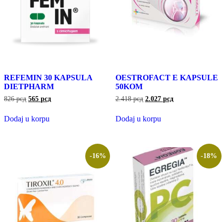
REFEMIN 30 KAPSULA
OESTROFACT E KAPSULE
DIETPHARM
50KOM
826
рсд
565
рсд
2.418
рсд
2.027
рсд
Dodaj u korpu
Dodaj u korpu
-16%
-18%