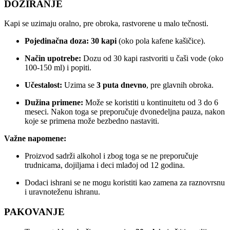
DOZIRANJE
Kapi se uzimaju oralno, pre obroka, rastvorene u malo tečnosti.
Pojedinačna doza:
30 kapi
(oko pola kafene kašičice).
Način upotrebe:
Dozu od 30 kapi rastvoriti u čaši vode (oko
100-150 ml) i popiti.
Učestalost:
Uzima se
3 puta dnevno
, pre glavnih obroka.
Dužina primene:
Može se koristiti u kontinuitetu od 3 do 6
meseci. Nakon toga se preporučuje dvonedeljna pauza, nakon
koje se primena može bezbedno nastaviti.
Važne napomene:
Proizvod sadrži alkohol i zbog toga se ne preporučuje
trudnicama, dojiljama i deci mlađoj od 12 godina.
Dodaci ishrani se ne mogu koristiti kao zamena za raznovrsnu
i uravnoteženu ishranu.
PAKOVANJE