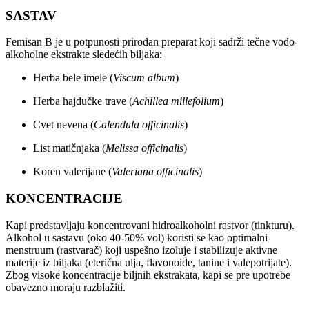
SASTAV
Femisan B je u potpunosti prirodan preparat koji sadrži tečne vodo-
alkoholne ekstrakte sledećih biljaka:
Herba bele imele (
Viscum album
)
Herba hajdučke trave (
Achillea millefolium
)
Cvet nevena (
Calendula officinalis
)
List matičnjaka (
Melissa officinalis
)
Koren valerijane (
Valeriana officinalis
)
KONCENTRACIJE
Kapi predstavljaju koncentrovani hidroalkoholni rastvor (tinkturu).
Alkohol u sastavu (oko 40-50% vol) koristi se kao optimalni
menstruum (rastvarač) koji uspešno izoluje i stabilizuje aktivne
materije iz biljaka (eterična ulja, flavonoide, tanine i valepotrijate).
Zbog visoke koncentracije biljnih ekstrakata, kapi se pre upotrebe
obavezno moraju razblažiti.