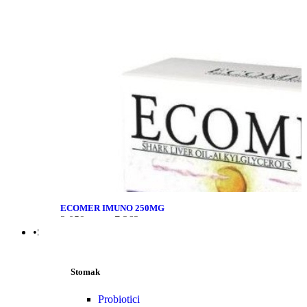
ECOMER IMUNO 250MG
2.059
рсд
–
7.363
рсд
•Stomak | Bol | Cirkulacija
Stomak
Probiotici