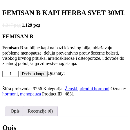
FEMISAN B KAPI HERBA SVET 30ML
1.347
рсд
1.129
рсд
FEMISAN B
Femisan B
su biljne kapi na bazi lekovitog bilja, ublažavaju
probleme menopauze, deluju preventivno protiv šećerne bolesti,
visokog krvnog pritiska, arterioskleroze i osteoporoze, i dovode do
znatnog poboljšanja zdravstvenog stanja.
Quantity:
Dodaj u korpu
Šifra proizvoda:
9256
Kategorija:
Ženski prirodni hormoni
Oznake:
hormoni
,
menopauza
Product ID:
4831
Opis
Recenzije (0)
Opis