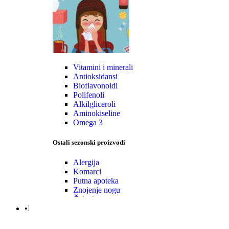
Vitamini i minerali
Antioksidansi
Bioflavonoidi
Polifenoli
Alkilgliceroli
Aminokiseline
Omega 3
Ostali sezonski proizvodi
Alergija
Komarci
Putna apoteka
Znojenje nogu
Čajevi
•Mama|Bebe|Polno zdrav.