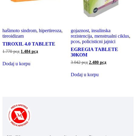
hašimoto sindrom
,
hipertireoza
,
gojaznost
,
insulinska
tireoidizam
rezistencija
,
menstrualni ciklus
,
pcos
,
policisticni jajnici
TIROXIL 4.0 TABLETE
EGREGIA TABLETE
1.770
рсд
1.484
рсд
30KOM
3.042
рсд
2.480
рсд
Dodaj u korpu
Dodaj u korpu