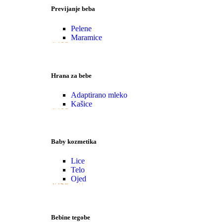
Previjanje beba
Pelene
Maramice
VIŠE
Hrana za bebe
Adaptirano mleko
Kašice
VIŠE
Baby kozmetika
Lice
Telo
Ojed
VIŠE
Bebine tegobe