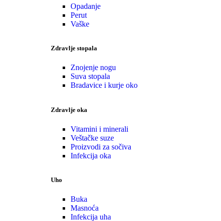
Opadanje
Perut
Vaške
Zdravlje stopala
Znojenje nogu
Suva stopala
Bradavice i kurje oko
Zdravlje oka
Vitamini i minerali
Veštačke suze
Proizvodi za sočiva
Infekcija oka
Uho
Buka
Masnoća
Infekcija uha