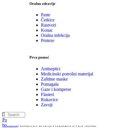
Oralno zdravlje
Paste
Četkice
Rastvori
Konac
Oralna infekcija
Proteze
Prva pomoć
Antiseptici
Medicinski potrošni materijal
Zaštitne maske
Pomagala
Gaze i komprese
Flasteri
Rukavice
Zavoji
Početna
Zdravlje žena i muškaraca
Ženski prirodni
hormoni
FEMISAN B KAPI HERBA SVET 30ML