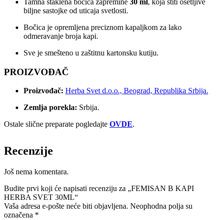
Tamna staklena bočica zapremine
30 ml
, koja štiti osetljive
biljne sastojke od uticaja svetlosti.
Bočica je opremljena preciznom kapaljkom za lako
odmeravanje broja kapi.
Sve je smešteno u zaštitnu kartonsku kutiju.
PROIZVOĐAČ
Proizvođač:
Herba Svet d.o.o., Beograd, Republika Srbija.
Zemlja porekla:
Srbija.
Ostale slične preparate pogledajte
OVDE
.
Recenzije
Još nema komentara.
Budite prvi koji će napisati recenziju za „FEMISAN B KAPI
HERBA SVET 30ML“
Vaša adresa e-pošte neće biti objavljena.
Neophodna polja su
označena
*