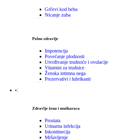
Grčevi kod beba
Nicanje zuba
VIŠE
Polno zdravlje
Impotencija
Povećanje plodnosti
Utvrđivanje trudnoće i ovulacije
Vitamini za trudnice
Ženska intimna nega
Prezervativi i lubrikanti
VIŠE
•Zdravlje|Žena|Muškaraca
Zdravlje žena i muškaraca
Prostata
Urinarna infekcija
Inkontinecija
Mršavljenje