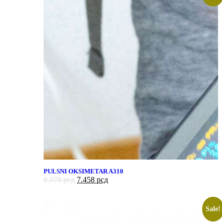
PULSNI OKSIMETAR A310
8.978
рсд
7.458
рсд
Sale!