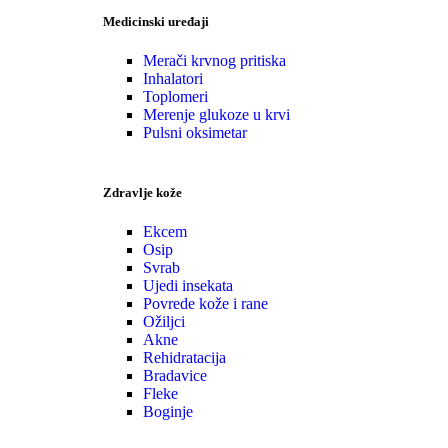
Medicinski uređaji
Merači krvnog pritiska
Inhalatori
Toplomeri
Merenje glukoze u krvi
Pulsni oksimetar
Zdravlje kože
Ekcem
Osip
Svrab
Ujedi insekata
Povrede kože i rane
Ožiljci
Akne
Rehidratacija
Bradavice
Fleke
Boginje