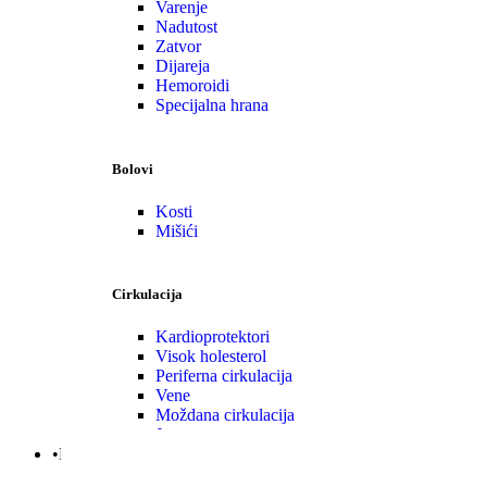
Varenje
Nadutost
Zatvor
Dijareja
Hemoroidi
Specijalna hrana
Bolovi
Kosti
Mišići
Cirkulacija
Kardioprotektori
Visok holesterol
Periferna cirkulacija
Vene
Moždana cirkulacija
Jetra
•Nega | Lepota