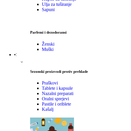
Ulja za tuširanje
Sapuni
Parfemi i dezodoransi
Ženski
Muški
•Sezonski proizvodi
Sezonski proizvodi protiv prehlade
Praškovi
Tablete i kapsule
Nazalni preparati
Oralni sprejevi
Pastile i oriblete
Kašalj