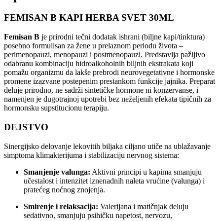
FEMISAN B KAPI HERBA SVET 30ML
Femisan B
je prirodni tečni dodatak ishrani (biljne kapi/tinktura)
posebno formulisan za žene u prelaznom periodu života –
perimenopauzi, menopauzi i postmenopauzi. Predstavlja pažljivo
odabranu kombinaciju hidroalkoholnih biljnih ekstrakata koji
pomažu organizmu da lakše prebrodi neurovegetativne i hormonske
promene izazvane postepenim prestankom funkcije jajnika. Preparat
deluje prirodno, ne sadrži sintetičke hormone ni konzervanse, i
namenjen je dugotrajnoj upotrebi bez neželjenih efekata tipičnih za
hormonsku supstitucionu terapiju.
DEJSTVO
Sinergijsko delovanje lekovitih biljaka ciljano utiče na ublažavanje
simptoma klimakterijuma i stabilizaciju nervnog sistema:
Smanjenje valunga:
Aktivni principi u kapima smanjuju
učestalost i intenzitet iznenadnih naleta vrućine (valunga) i
pratećeg noćnog znojenja.
Smirenje i relaksacija:
Valerijana i matičnjak deluju
sedativno, smanjuju psihičku napetost, nervozu,