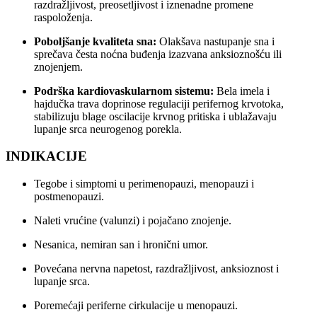
razdražljivost, preosetljivost i iznenadne promene
raspoloženja.
Poboljšanje kvaliteta sna:
Olakšava nastupanje sna i
sprečava česta noćna buđenja izazvana anksioznošću ili
znojenjem.
Podrška kardiovaskularnom sistemu:
Bela imela i
hajdučka trava doprinose regulaciji perifernog krvotoka,
stabilizuju blage oscilacije krvnog pritiska i ublažavaju
lupanje srca neurogenog porekla.
INDIKACIJE
Tegobe i simptomi u perimenopauzi, menopauzi i
postmenopauzi.
Naleti vrućine (valunzi) i pojačano znojenje.
Nesanica, nemiran san i hronični umor.
Povećana nervna napetost, razdražljivost, anksioznost i
lupanje srca.
Poremećaji periferne cirkulacije u menopauzi.