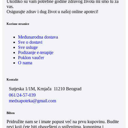
Ukolliko su vam potrebne godine zdravog života mi smo tu za
vas.
Osigurajte zdrav i dug život u našoj online apoteci!
Korisne stranice
Međunarodna dostava
Sve o dostavi
Sve usluge
Podizanje e-terapije
Poklon vaučer
O nama
Kontakt
Sutjeska 1/1M, Krnjača
11210 Beograd
061/24-57-039
medxapoteka@gmail.com
Bilten
Pridružite nam se i imate popust već na prvu kupovinu. Budite
prvi koji ćete biti obavešteni o sniženjima, kuponima i