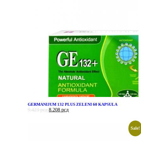
GERMANIJUM 132 PLUS ZELENI 60 KAPSULA
9.423
рсд
8.208
рсд
Sale!