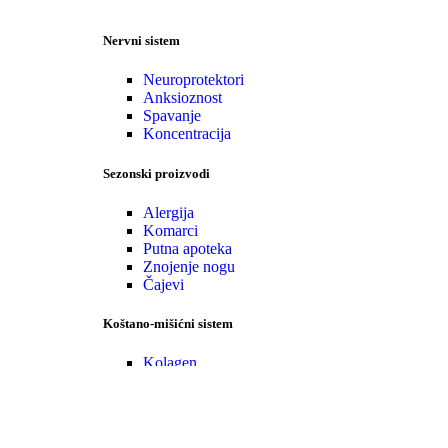
Nervni sistem
Neuroprotektori
Anksioznost
Spavanje
Koncentracija
Sezonski proizvodi
Alergija
Komarci
Putna apoteka
Znojenje nogu
Čajevi
Koštano-mišićni sistem
Kolagen
Glukozamin
Specijalni kompleksi
•Zaštita