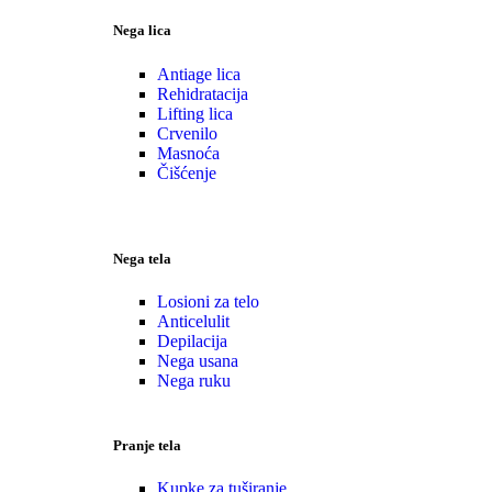
Nega lica
Antiage lica
Rehidratacija
Lifting lica
Crvenilo
Masnoća
Čišćenje
Nega tela
Losioni za telo
Anticelulit
Depilacija
Nega usana
Nega ruku
Pranje tela
Kupke za tuširanje