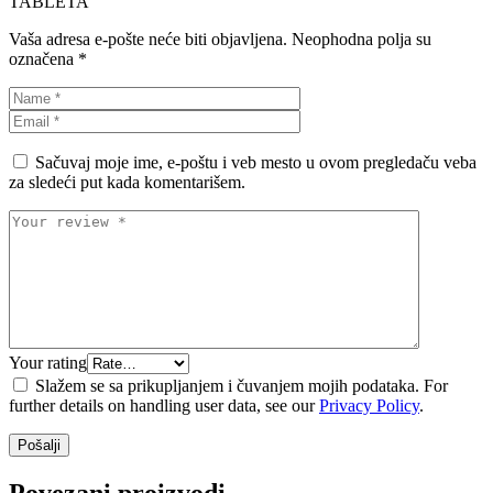
TABLETA“
Vaša adresa e-pošte neće biti objavljena.
Neophodna polja su
označena
*
Sačuvaj moje ime, e-poštu i veb mesto u ovom pregledaču veba
za sledeći put kada komentarišem.
Your rating
Slažem se sa prikupljanjem i čuvanjem mojih podataka. For
further details on handling user data, see our
Privacy Policy
.