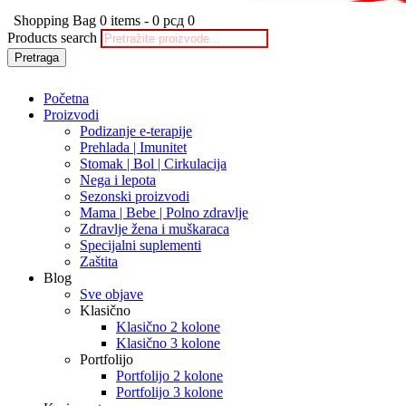
Shopping Bag
0 items
-
0 рсд
0
Products search
Pretraga
Početna
Proizvodi
Podizanje e-terapije
Prehlada | Imunitet
Stomak | Bol | Cirkulacija
Nega i lepota
Sezonski proizvodi
Mama | Bebe | Polno zdravlje
Zdravlje žena i muškaraca
Specijalni suplementi
Zaštita
Blog
Sve objave
Klasično
Klasično 2 kolone
Klasično 3 kolone
Portfolijo
Portfolijo 2 kolone
Portfolijo 3 kolone