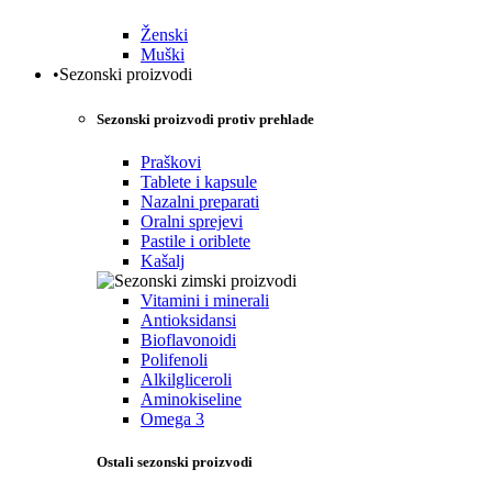
Ženski
Muški
•Sezonski proizvodi
Sezonski proizvodi protiv prehlade
Praškovi
Tablete i kapsule
Nazalni preparati
Oralni sprejevi
Pastile i oriblete
Kašalj
Vitamini i minerali
Antioksidansi
Bioflavonoidi
Polifenoli
Alkilgliceroli
Aminokiseline
Omega 3
Ostali sezonski proizvodi