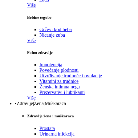
Više
Bebine tegobe
Grčevi kod beba
Nicanje zuba
Više
Polno zdravlje
Impotencija
Povećanje plodnosti
Utvrđivanje trudnoće i ovulacije
Vitamini za trudnice
Ženska intimna nega
Prezervativi i lubrikanti
Više
•Zdravlje|Žena|Muškaraca
Zdravlje žena i muškaraca
Prostata
Urinarna infekcija