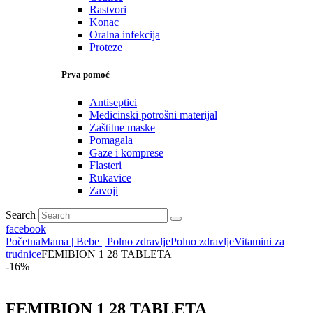
Rastvori
Konac
Oralna infekcija
Proteze
Prva pomoć
Antiseptici
Medicinski potrošni materijal
Zaštitne maske
Pomagala
Gaze i komprese
Flasteri
Rukavice
Zavoji
Search
facebook
Početna
Mama | Bebe | Polno zdravlje
Polno zdravlje
Vitamini za
trudnice
FEMIBION 1 28 TABLETA
-16%
FEMIBION 1 28 TABLETA