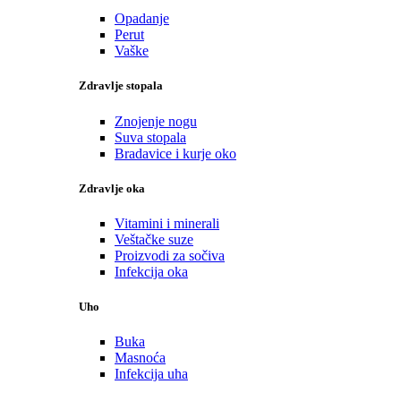
Opadanje
Perut
Vaške
Zdravlje stopala
Znojenje nogu
Suva stopala
Bradavice i kurje oko
Zdravlje oka
Vitamini i minerali
Veštačke suze
Proizvodi za sočiva
Infekcija oka
Uho
Buka
Masnoća
Infekcija uha