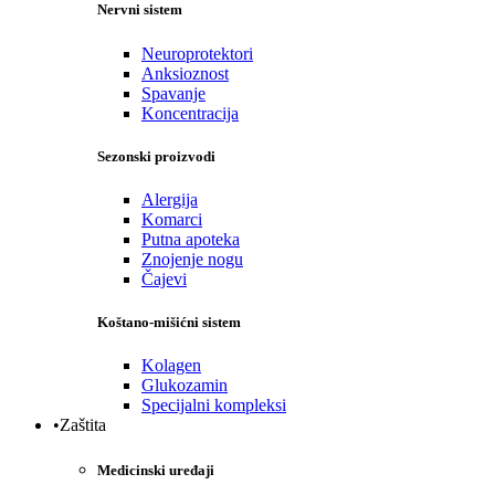
Nervni sistem
Neuroprotektori
Anksioznost
Spavanje
Koncentracija
Sezonski proizvodi
Alergija
Komarci
Putna apoteka
Znojenje nogu
Čajevi
Koštano-mišićni sistem
Kolagen
Glukozamin
Specijalni kompleksi
•Zaštita
Medicinski uređaji