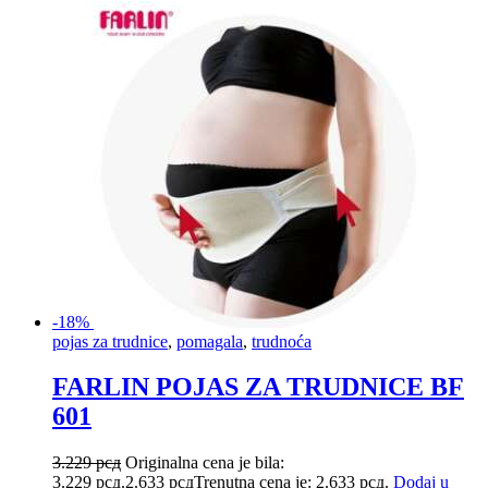
-18%
pojas za trudnice
,
pomagala
,
trudnoća
FARLIN POJAS ZA TRUDNICE BF
601
3.229
рсд
Originalna cena je bila:
3.229 рсд.
2.633
рсд
Trenutna cena je: 2.633 рсд.
Dodaj u