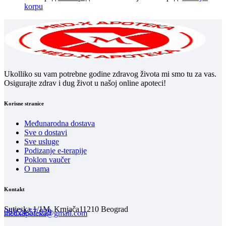
korpu
Ukolliko su vam potrebne godine zdravog života mi smo tu za vas.
Osigurajte zdrav i dug život u našoj online apoteci!
Korisne stranice
Međunarodna dostava
Sve o dostavi
Sve usluge
Podizanje e-terapije
Poklon vaučer
O nama
Kontakt
Sutjeska 1/1M, Krnjača
11210 Beograd
061/24-57-039
medxapoteka@gmail.com