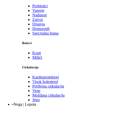
Probiotici
Varenje
Nadutost
Zatvor
Dijareja
Hemoroidi
Specijalna hrana
Bolovi
Kosti
Mišići
Cirkulacija
Kardioprotektori
Visok holesterol
Periferna cirkulacija
Vene
Moždana cirkulacija
Jetra
•Nega | Lepota