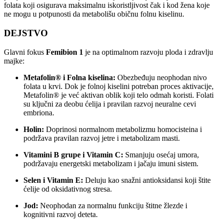
folata koji osigurava maksimalnu iskoristljivost čak i kod žena koje
ne mogu u potpunosti da metabolišu običnu folnu kiselinu.
DEJSTVO
Glavni fokus
Femibion 1
je na optimalnom razvoju ploda i zdravlju
majke:
Metafolin® i Folna kiselina:
Obezbeđuju neophodan nivo
folata u krvi. Dok je folnoj kiselini potreban proces aktivacije,
Metafolin® je već aktivan oblik koji telo odmah koristi. Folati
su ključni za deobu ćelija i pravilan razvoj neuralne cevi
embriona.
Holin:
Doprinosi normalnom metabolizmu homocisteina i
podržava pravilan razvoj jetre i metabolizam masti.
Vitamini B grupe i Vitamin C:
Smanjuju osećaj umora,
podržavaju energetski metabolizam i jačaju imuni sistem.
Selen i Vitamin E:
Deluju kao snažni antioksidansi koji štite
ćelije od oksidativnog stresa.
Jod:
Neophodan za normalnu funkciju štitne žlezde i
kognitivni razvoj deteta.