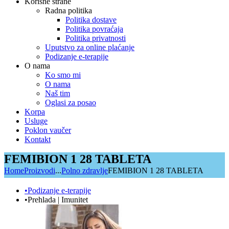
Korisne strane
Radna politika
Politika dostave
Politika povraćaja
Politika privatnosti
Uputstvo za online plaćanje
Podizanje e-terapije
O nama
Ko smo mi
O nama
Naš tim
Oglasi za posao
Korpa
Usluge
Poklon vaučer
Kontakt
FEMIBION 1 28 TABLETA
Home
Proizvodi
...
Polno zdravlje
FEMIBION 1 28 TABLETA
•Podizanje e-terapije
•Prehlada | Imunitet