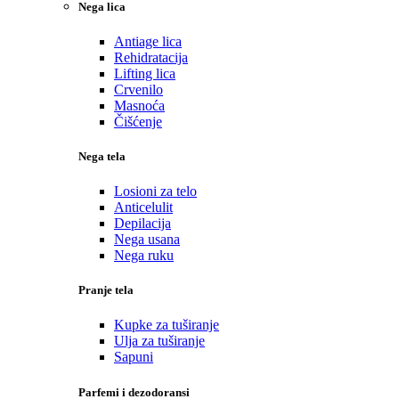
Nega lica
Antiage lica
Rehidratacija
Lifting lica
Crvenilo
Masnoća
Čišćenje
Nega tela
Losioni za telo
Anticelulit
Depilacija
Nega usana
Nega ruku
Pranje tela
Kupke za tuširanje
Ulja za tuširanje
Sapuni
Parfemi i dezodoransi