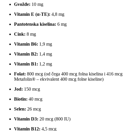
Gvožđe:
10 mg
Vitamin E (α-TE):
4,8 mg
Pantotenska kiselina:
6 mg
Cink:
8 mg
Vitamin B6:
1,9 mg
Vitamin B2:
1,4 mg
Vitamin B1:
1,2 mg
Folat:
800 mcg (od čega 400 mcg folna kiselina i 416 mcg
Metafolin® – ekvivalent 400 mcg folne kiseline)
Jod:
150 mcg
Biotin:
40 mcg
Selen:
26 mcg
Vitamin D3:
20 mcg (800 IU)
Vitamin B12:
4,5 mcg