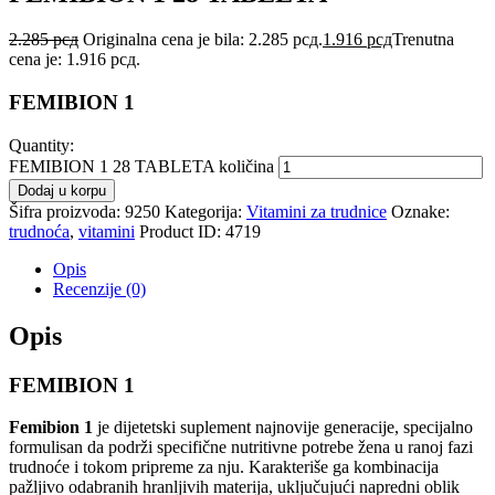
2.285
рсд
Originalna cena je bila: 2.285 рсд.
1.916
рсд
Trenutna
cena je: 1.916 рсд.
FEMIBION 1
Quantity:
FEMIBION 1 28 TABLETA količina
Dodaj u korpu
Šifra proizvoda:
9250
Kategorija:
Vitamini za trudnice
Oznake:
trudnoća
,
vitamini
Product ID:
4719
Opis
Recenzije (0)
Opis
FEMIBION 1
Femibion 1
je dijetetski suplement najnovije generacije, specijalno
formulisan da podrži specifične nutritivne potrebe žena u ranoj fazi
trudnoće i tokom pripreme za nju. Karakteriše ga kombinacija
pažljivo odabranih hranljivih materija, uključujući napredni oblik