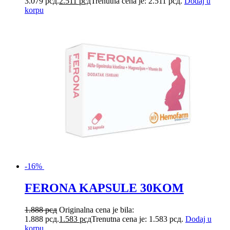
3.079 рсд.
2.511
рсд
Trenutna cena je: 2.511 рсд.
Dodaj u
korpu
-16%
FERONA KAPSULE 30KOM
1.888
рсд
Originalna cena je bila:
1.888 рсд.
1.583
рсд
Trenutna cena je: 1.583 рсд.
Dodaj u
korpu