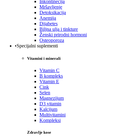
Inkontinecija
Mršavljenje
Detoksikacija
Anemija
Dijabetes
Biljna ulja i tinkture
Ženski prirodni hormoni
Osteoporoza
•Specijalni suplementi
Vitamini i minerali
Vitamin C
B kompleks
Vitamin E
Cink
Selen
Magnezijum
D3 vitamin
Kalcijum
Multivitamini
Kompleksi
Zdravlje kose