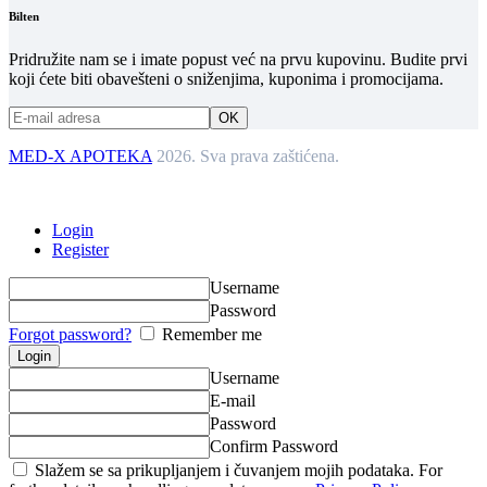
Bilten
Pridružite nam se i imate popust već na prvu kupovinu. Budite prvi
koji ćete biti obavešteni o sniženjima, kuponima i promocijama.
MED-X APOTEKA
2026. Sva prava zaštićena.
Login
Register
Username
Password
Forgot password?
Remember me
Username
E-mail
Password
Confirm Password
Slažem se sa prikupljanjem i čuvanjem mojih podataka. For