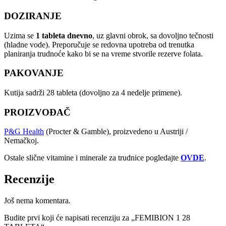
DOZIRANJE
Uzima se
1 tableta dnevno
, uz glavni obrok, sa dovoljno tečnosti
(hladne vode). Preporučuje se redovna upotreba od trenutka
planiranja trudnoće kako bi se na vreme stvorile rezerve folata.
PAKOVANJE
Kutija sadrži 28 tableta (dovoljno za 4 nedelje primene).
PROIZVOĐAČ
P&G Health
(Procter & Gamble), proizvedeno u Austriji /
Nemačkoj.
Ostale slične vitamine i minerale za trudnice pogledajte
OVDE
.
Recenzije
Još nema komentara.
Budite prvi koji će napisati recenziju za „FEMIBION 1 28