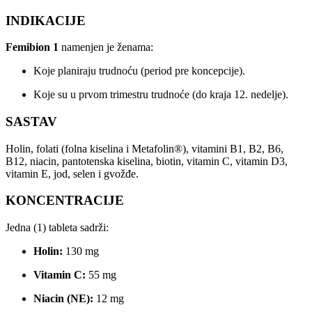
INDIKACIJE
Femibion 1
namenjen je ženama:
Koje planiraju trudnoću (period pre koncepcije).
Koje su u prvom trimestru trudnoće (do kraja 12. nedelje).
SASTAV
Holin, folati (folna kiselina i Metafolin®), vitamini B1, B2, B6,
B12, niacin, pantotenska kiselina, biotin, vitamin C, vitamin D3,
vitamin E, jod, selen i gvožđe.
KONCENTRACIJE
Jedna (1) tableta sadrži:
Holin:
130 mg
Vitamin C:
55 mg
Niacin (NE):
12 mg