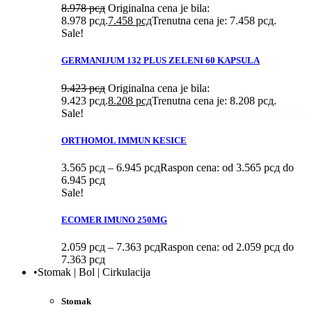
8.978
рсд
Originalna cena je bila:
8.978 рсд.
7.458
рсд
Trenutna cena je: 7.458 рсд.
Sale!
GERMANIJUM 132 PLUS ZELENI 60 KAPSULA
9.423
рсд
Originalna cena je bila:
9.423 рсд.
8.208
рсд
Trenutna cena je: 8.208 рсд.
Sale!
ORTHOMOL IMMUN KESICE
3.565
рсд
–
6.945
рсд
Raspon cena: od 3.565 рсд do
6.945 рсд
Sale!
ECOMER IMUNO 250MG
2.059
рсд
–
7.363
рсд
Raspon cena: od 2.059 рсд do
7.363 рсд
•Stomak | Bol | Cirkulacija
Stomak