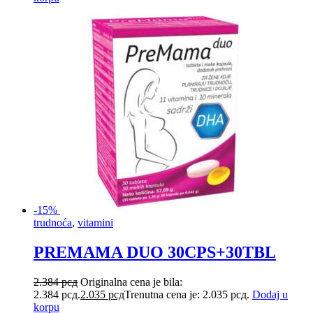
-15%
trudnoća
,
vitamini
PREMAMA DUO 30CPS+30TBL
2.384
рсд
Originalna cena je bila:
2.384 рсд.
2.035
рсд
Trenutna cena je: 2.035 рсд.
Dodaj u
korpu