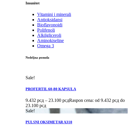
Imunitet
Vitamini i minerali
Antioksidansi
Bioflavonoidi
Polifenoli
Alkilgliceroli
Aminokiseline
Omega 3
Nedeljna ponuda
Sale!
PROFERTIL 60-80 KAPSULA
9.432
рсд
–
23.100
рсд
Raspon cena: od 9.432 рсд do
23.100 рсд
Sale!
PULSNI OKSIMETAR A310