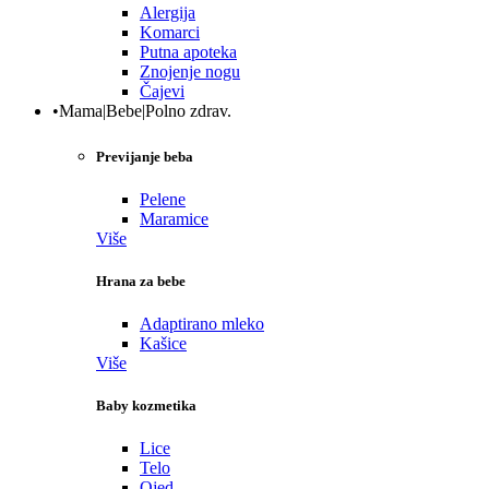
Alergija
Komarci
Putna apoteka
Znojenje nogu
Čajevi
•Mama|Bebe|Polno zdrav.
Previjanje beba
Pelene
Maramice
Više
Hrana za bebe
Adaptirano mleko
Kašice
Više
Baby kozmetika
Lice
Telo
Ojed