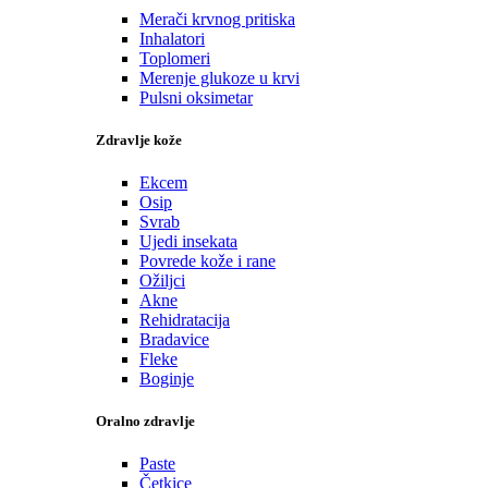
Merači krvnog pritiska
Inhalatori
Toplomeri
Merenje glukoze u krvi
Pulsni oksimetar
Zdravlje kože
Ekcem
Osip
Svrab
Ujedi insekata
Povrede kože i rane
Ožiljci
Akne
Rehidratacija
Bradavice
Fleke
Boginje
Oralno zdravlje
Paste
Četkice