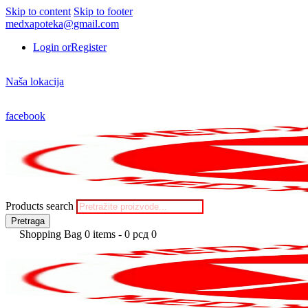
Skip to content
Skip to footer
medxapoteka@gmail.com
Login or
Register
Naša lokacija
facebook
Products search
Pretraga
Shopping Bag
0 items
-
0 рсд
0