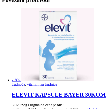
Povezani proizvodi
-18%
trudnoća
,
vitamini za trudnice
ELEVIT KAPSULE BAYER 30KOM
3.079
рсд
Originalna cena je bila: