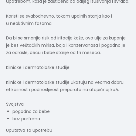
upotrebom, koža je zaštićena od daljeg isušivanja i svraba.
Koristi se svakodnevno, tokom upalnih stanja kao i
u neaktivnim fazama.
Da bi se smanjio rizik od iritacije kože, ovo ulje za kupanje
je bez veštačkih mirisa, boja i konzervanasa i pogodno je
za odrasle, decu i bebe starije od tri meseca.
Kliničke i dermatološke studije
Kliničke i dermatološke studije ukazuju na veoma dobru
efikasnost i podnošljivost preparata na atopičnoj koži.
Svojstva
pogodno za bebe
bez parfema
Uputstva za upotrebu