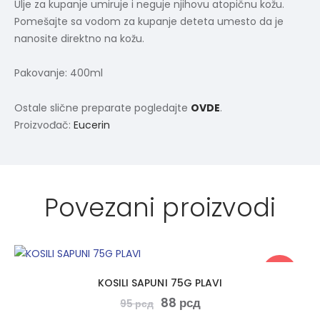
Ulje za kupanje umiruje i neguje njihovu atopičnu kožu.
Pomešajte sa vodom za kupanje deteta umesto da je
nanosite direktno na kožu.
Pakovanje: 400ml
Ostale slične preparate pogledajte
OVDE
.
Proizvođač:
Eucerin
Povezani proizvodi
-7%
KOSILI SAPUNI 75G PLAVI
88
рсд
95
рсд