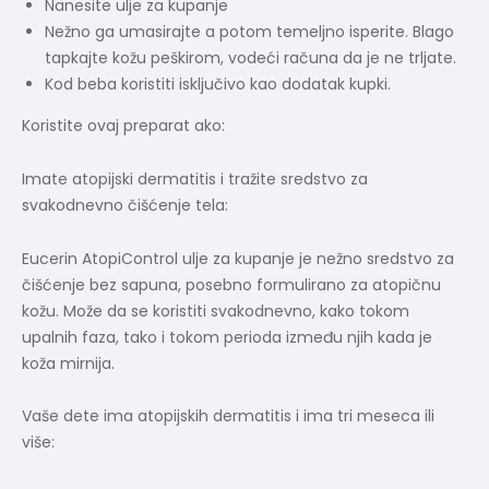
Nanesite ulje za kupanje
Nežno ga umasirajte a potom temeljno isperite. Blago
tapkajte kožu peškirom, vodeći računa da je ne trljate.
Kod beba koristiti isključivo kao dodatak kupki.
Koristite ovaj preparat ako:
Imate atopijski dermatitis i tražite sredstvo za
svakodnevno čišćenje tela:
Eucerin AtopiControl ulje za kupanje je nežno sredstvo za
čišćenje bez sapuna, posebno formulirano za atopičnu
kožu. Može da se koristiti svakodnevno, kako tokom
upalnih faza, tako i tokom perioda između njih kada je
koža mirnija.
Vaše dete ima atopijskih dermatitis i ima tri meseca ili
više: