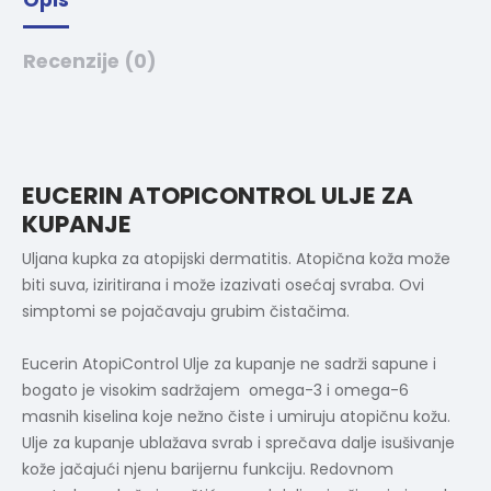
Recenzije (0)
EUCERIN ATOPICONTROL ULJE ZA
KUPANJE
Uljana kupka za atopijski dermatitis. Atopična koža može
biti suva, iziritirana i može izazivati osećaj svraba. Ovi
simptomi se pojačavaju grubim čistačima.
Eucerin AtopiControl Ulje za kupanje ne sadrži sapune i
bogato je visokim sadržajem omega-3 i omega-6
masnih kiselina koje nežno čiste i umiruju atopičnu kožu.
Ulje za kupanje ublažava svrab i sprečava dalje isušivanje
kože jačajući njenu barijernu funkciju. Redovnom