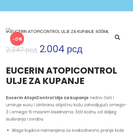
-15%
2.004
рсд
2.347
рсд
EUCERIN ATOPICONTROL
ULJE ZA KUPANJE
Eucerin AtopiControl Ulje za kupanje
nežno čisti i
umiruje suvu i iziritiranu atipičnu kožu zahvaljujući omega-
3 i omega-6 masnim kiselinama. Štiti kožnu od daljeg
isušivanja i svraba.
Blaga kupkca namenjena za svakodnevno pranje kože