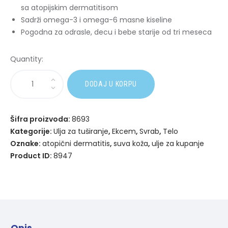
sa atopijskim dermatitisom
Sadrži omega-3 i omega-6 masne kiseline
Pogodna za odrasle, decu i bebe starije od tri meseca
Quantity:
A
DODAJ U KORPU
l
t
e
Šifra proizvoda:
8693
r
Kategorije:
Ulja za tuširanje
,
Ekcem
,
Svrab
,
Telo
n
Oznake:
atopični dermatitis
,
suva koža
,
ulje za kupanje
a
Product ID:
8947
t
i
v
e
:
Opis