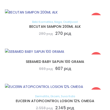
-4%
Bebi Kozmetika
,
Nega
,
Osetljivost
BECUTAN SAMPON 200ML ALK
270
рсд
280
рсд
-9%
SEBAMED BABY SAPUN 100 GRAMA
607
рсд
669
рсд
-16%
Dermatitis
,
Ekcem
,
Suva Koža
EUCERIN ATOPICONTROL LOSION 12% OMEGA
2.145
рсд
2.558
рсд