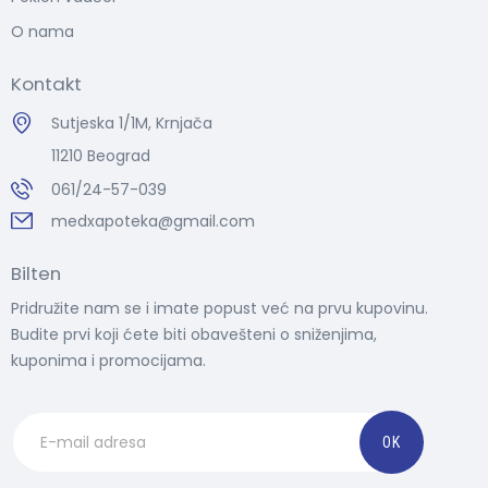
O nama
Kontakt
Sutjeska 1/1M, Krnjača
11210 Beograd
061/24-57-039
medxapoteka@gmail.com
Bilten
Pridružite nam se i imate popust već na prvu kupovinu.
Budite prvi koji ćete biti obavešteni o sniženjima,
kuponima i promocijama.