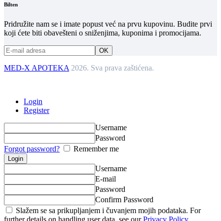
Bilten
Pridružite nam se i imate popust već na prvu kupovinu. Budite prvi
koji ćete biti obavešteni o sniženjima, kuponima i promocijama.
MED-X APOTEKA
2026. Sva prava zaštićena.
Login
Register
Username
Password
Forgot password?
Remember me
Username
E-mail
Password
Confirm Password
Slažem se sa prikupljanjem i čuvanjem mojih podataka. For
further details on handling user data, see our
Privacy Policy
.