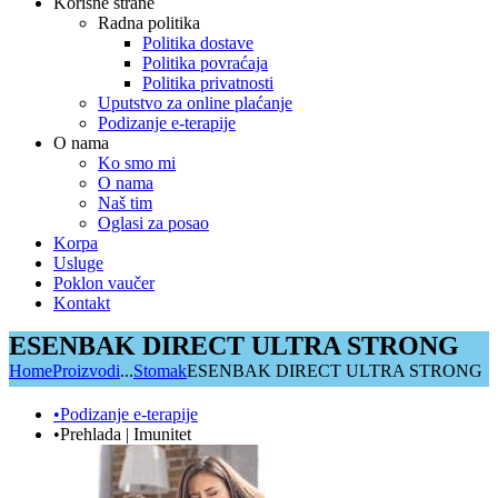
Korisne strane
Radna politika
Politika dostave
Politika povraćaja
Politika privatnosti
Uputstvo za online plaćanje
Podizanje e-terapije
O nama
Ko smo mi
O nama
Naš tim
Oglasi za posao
Korpa
Usluge
Poklon vaučer
Kontakt
ESENBAK DIRECT ULTRA STRONG
Home
Proizvodi
...
Stomak
ESENBAK DIRECT ULTRA STRONG
•Podizanje e-terapije
•Prehlada | Imunitet