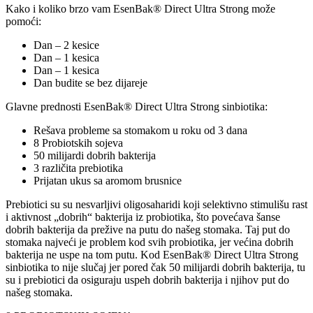
Kako i koliko brzo vam EsenBak® Direct Ultra Strong može
pomoći:
Dan – 2 kesice
Dan – 1 kesica
Dan – 1 kesica
Dan budite se bez dijareje
Glavne prednosti EsenBak® Direct Ultra Strong sinbiotika:
Rešava probleme sa stomakom u roku od 3 dana
8 Probiotskih sojeva
50 milijardi dobrih bakterija
3 različita prebiotika
Prijatan ukus sa aromom brusnice
Prebiotici su su nesvarljivi oligosaharidi koji selektivno stimulišu rast
i aktivnost „dobrih“ bakterija iz probiotika, što povećava šanse
dobrih bakterija da prežive na putu do našeg stomaka. Taj put do
stomaka najveći je problem kod svih probiotika, jer većina dobrih
bakterija ne uspe na tom putu. Kod EsenBak® Direct Ultra Strong
sinbiotika to nije slučaj jer pored čak 50 milijardi dobrih bakterija, tu
su i prebiotici da osiguraju uspeh dobrih bakterija i njihov put do
našeg stomaka.