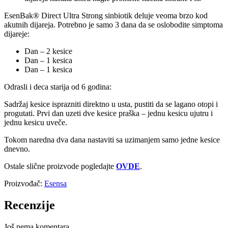
EsenBak® Direct Ultra Strong sinbiotik deluje veoma brzo kod
akutnih dijareja. Potrebno je samo 3 dana da se oslobodite simptoma
dijareje:
Dan – 2 kesice
Dan – 1 kesica
Dan – 1 kesica
Odrasli i deca starija od 6 godina:
Sadržaj kesice isprazniti direktno u usta, pustiti da se lagano otopi i
progutati. Prvi dan uzeti dve kesice praška – jednu kesicu ujutru i
jednu kesicu uveče.
Tokom naredna dva dana nastaviti sa uzimanjem samo jedne kesice
dnevno.
Ostale slične proizvode pogledajte
OVDE
.
Proizvođač:
Esensa
Recenzije
Još nema komentara.