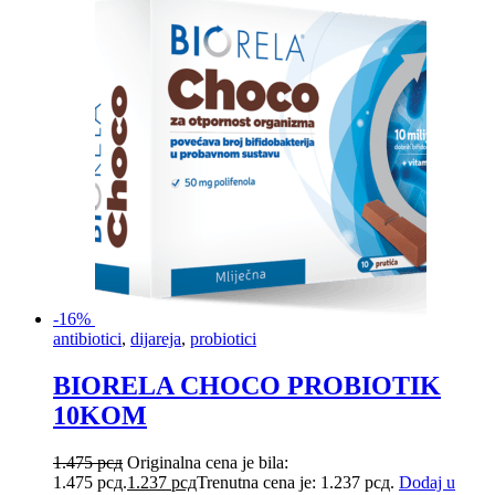
-16%
antibiotici
,
dijareja
,
probiotici
BIORELA CHOCO PROBIOTIK
10KOM
1.475
рсд
Originalna cena je bila:
1.475 рсд.
1.237
рсд
Trenutna cena je: 1.237 рсд.
Dodaj u