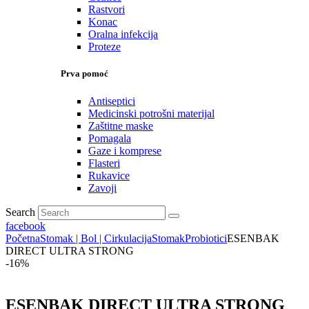
Rastvori
Konac
Oralna infekcija
Proteze
Prva pomoć
Antiseptici
Medicinski potrošni materijal
Zaštitne maske
Pomagala
Gaze i komprese
Flasteri
Rukavice
Zavoji
Search
facebook
Početna
Stomak | Bol | Cirkulacija
Stomak
Probiotici
ESENBAK
DIRECT ULTRA STRONG
-16%
ESENBAK DIRECT ULTRA STRONG