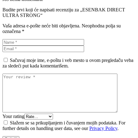
Budite prvi koji će napisati recenziju za „ESENBAK DIRECT
ULTRA STRONG“
Vaša adresa e-pošte neće biti objavljena.
Neophodna polja su
označena
*
Sačuvaj moje ime, e-poštu i veb mesto u ovom pregledaču veba
za sledeći put kada komentarišem.
Your rating
Slažem se sa prikupljanjem i čuvanjem mojih podataka. For
further details on handling user data, see our
Privacy Policy
.