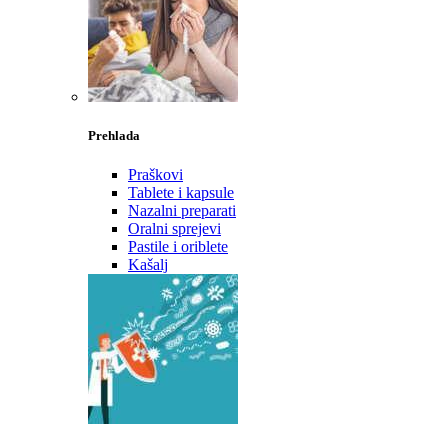
Prehlada
Praškovi
Tablete i kapsule
Nazalni preparati
Oralni sprejevi
Pastile i oriblete
Kašalj