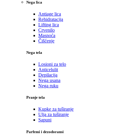
Nega lica
Antiage lica
Rehidratacija
Lifting lica
Crvenilo
Masnoća
Čišćenje
Nega tela
Losioni za telo
Anticelulit
Depilacija
Nega usana
Nega ruku
Pranje tela
Kupke za tuširanje
Ulja za tuširanje
Sapuni
Parfemi i dezodoransi