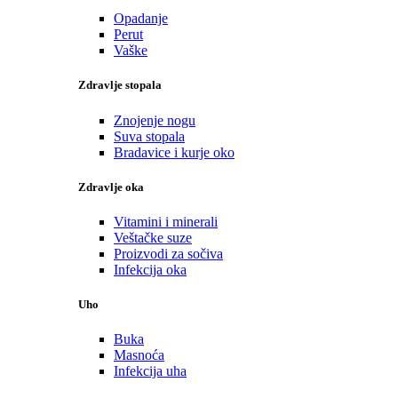
Opadanje
Perut
Vaške
Zdravlje stopala
Znojenje nogu
Suva stopala
Bradavice i kurje oko
Zdravlje oka
Vitamini i minerali
Veštačke suze
Proizvodi za sočiva
Infekcija oka
Uho
Buka
Masnoća
Infekcija uha