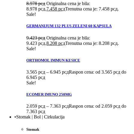
8.978
рсд
Originalna cena je bila:
8.978 рсд.
7.458
рсд
Trenutna cena je: 7.458 рсд.
Sale!
GERMANIJUM 132 PLUS ZELENI 60 KAPSULA
9.423
рсд
Originalna cena je bila:
9.423 рсд.
8.208
рсд
Trenutna cena je: 8.208 рсд.
Sale!
ORTHOMOL IMMUN KESICE
3.565
рсд
–
6.945
рсд
Raspon cena: od 3.565 рсд do
6.945 рсд
Sale!
ECOMER IMUNO 250MG
2.059
рсд
–
7.363
рсд
Raspon cena: od 2.059 рсд do
7.363 рсд
•Stomak | Bol | Cirkulacija
Stomak