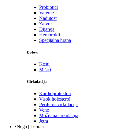
Probiotici
Varenje
Nadutost
Zatvor
Dijareja
Hemoroidi
Specijalna hrana
Bolovi
Kosti
Mišići
Cirkulacija
Kardioprotektori
Visok holesterol
Periferna cirkulacija
Vene
Moždana cirkulacija
Jetra
•Nega | Lepota