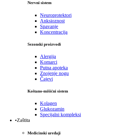
Nervni sistem
Neuroprotektori
Anksioznost
Spavanje
Koncentracija
Sezonski proizvodi
Alergija
Komarci
Putna apoteka
Znojenje nogu
Čajevi
Koštano-mišićni sistem
Kolagen
Glukozamin
Specijalni kompleksi
•Zaštita
Medicinski uređaji