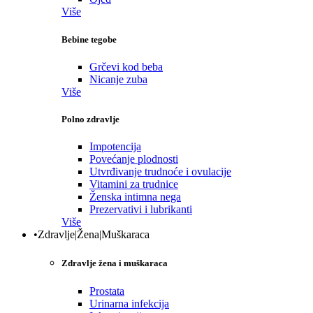
Više
Bebine tegobe
Grčevi kod beba
Nicanje zuba
Više
Polno zdravlje
Impotencija
Povećanje plodnosti
Utvrđivanje trudnoće i ovulacije
Vitamini za trudnice
Ženska intimna nega
Prezervativi i lubrikanti
Više
•Zdravlje|Žena|Muškaraca
Zdravlje žena i muškaraca
Prostata
Urinarna infekcija