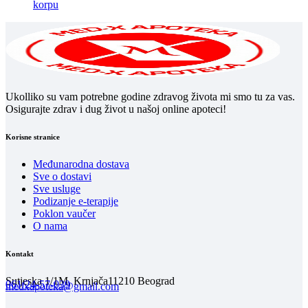
korpu
Ukolliko su vam potrebne godine zdravog života mi smo tu za vas.
Osigurajte zdrav i dug život u našoj online apoteci!
Korisne stranice
Međunarodna dostava
Sve o dostavi
Sve usluge
Podizanje e-terapije
Poklon vaučer
O nama
Kontakt
Sutjeska 1/1M, Krnjača
11210 Beograd
061/24-57-039
medxapoteka@gmail.com