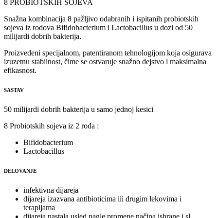
8 PROBIOTSKIH SOJEVA
Snažna kombinacija 8 pažljivo odabranih i ispitanih probiotskih
sojeva iz rodova Bifidobacterium i Lactobacillus u dozi od 50
milijardi dobrih bakterija.
Proizvedeni specijalnom, patentiranom tehnologijom koja osigurava
izuzetnu stabilnost, čime se ostvaruje snažno dejstvo i maksimalna
efikasnost.
SASTAV
50 milijardi dobrih bakterija u samo jednoj kesici
8 Probiotskih sojeva iz 2 roda :
Bifidobacterium
Lactobacillus
DELOVANJE
infektivna dijareja
dijareja izazvana antibioticima iii drugim lekovima i
terapijama
dijareja nastala usled nagle promene načina ishrane i sl.