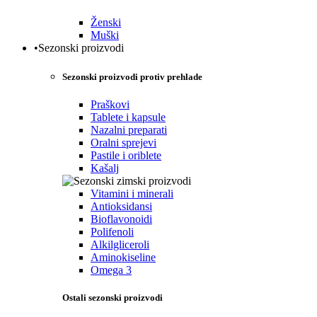
Ženski
Muški
•Sezonski proizvodi
Sezonski proizvodi protiv prehlade
Praškovi
Tablete i kapsule
Nazalni preparati
Oralni sprejevi
Pastile i oriblete
Kašalj
Vitamini i minerali
Antioksidansi
Bioflavonoidi
Polifenoli
Alkilgliceroli
Aminokiseline
Omega 3
Ostali sezonski proizvodi