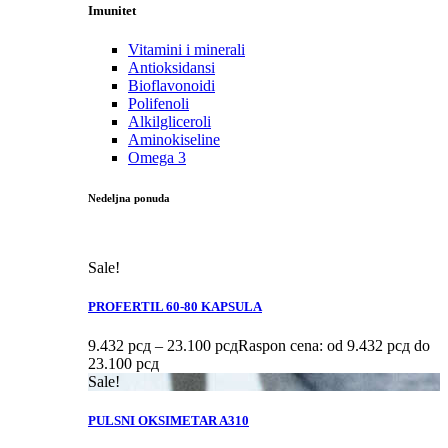
Imunitet
Vitamini i minerali
Antioksidansi
Bioflavonoidi
Polifenoli
Alkilgliceroli
Aminokiseline
Omega 3
Nedeljna ponuda
Sale!
PROFERTIL 60-80 KAPSULA
9.432
рсд
–
23.100
рсд
Raspon cena: od 9.432 рсд do
23.100 рсд
Sale!
PULSNI OKSIMETAR A310