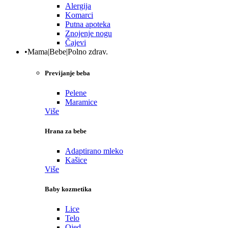
Alergija
Komarci
Putna apoteka
Znojenje nogu
Čajevi
•Mama|Bebe|Polno zdrav.
Previjanje beba
Pelene
Maramice
Više
Hrana za bebe
Adaptirano mleko
Kašice
Više
Baby kozmetika
Lice
Telo
Ojed