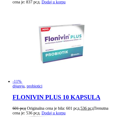
cena je: 837 рсд.
Dodaj u korpu
-11%
dijareja
,
probiotici
FLONIVIN PLUS 10 KAPSULA
601
рсд
Originalna cena je bila: 601 рсд.
536
рсд
Trenutna
cena je: 536 рсд.
Dodaj u korpu