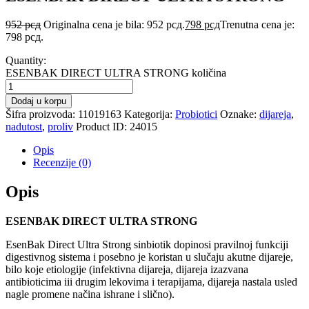
952
рсд
Originalna cena je bila: 952 рсд.
798
рсд
Trenutna cena je:
798 рсд.
Quantity:
ESENBAK DIRECT ULTRA STRONG količina
Dodaj u korpu
Šifra proizvoda:
11019163
Kategorija:
Probiotici
Oznake:
dijareja
,
nadutost
,
proliv
Product ID:
24015
Opis
Recenzije (0)
Opis
ESENBAK DIRECT ULTRA STRONG
EsenBak Direct Ultra Strong sinbiotik dopinosi pravilnoj funkciji
digestivnog sistema i posebno je koristan u slučaju akutne dijareje,
bilo koje etiologije (infektivna dijareja, dijareja izazvana
antibioticima iii drugim lekovima i terapijama, dijareja nastala usled
nagle promene načina ishrane i slično).