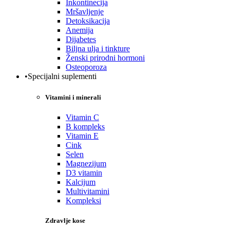
Inkontinecija
Mršavljenje
Detoksikacija
Anemija
Dijabetes
Biljna ulja i tinkture
Ženski prirodni hormoni
Osteoporoza
•Specijalni suplementi
Vitamini i minerali
Vitamin C
B kompleks
Vitamin E
Cink
Selen
Magnezijum
D3 vitamin
Kalcijum
Multivitamini
Kompleksi
Zdravlje kose