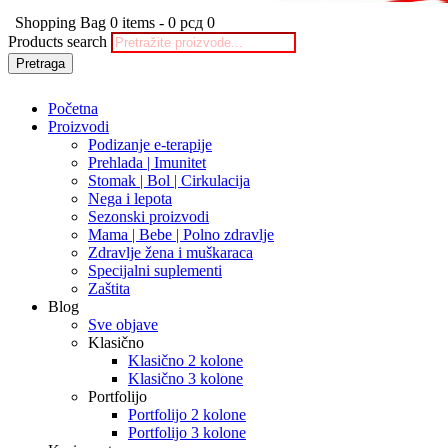
Shopping Bag
0 items
-
0 рсд
0
Products search
Pretraga
Početna
Proizvodi
Podizanje e-terapije
Prehlada | Imunitet
Stomak | Bol | Cirkulacija
Nega i lepota
Sezonski proizvodi
Mama | Bebe | Polno zdravlje
Zdravlje žena i muškaraca
Specijalni suplementi
Zaštita
Blog
Sve objave
Klasično
Klasično 2 kolone
Klasično 3 kolone
Portfolijo
Portfolijo 2 kolone
Portfolijo 3 kolone