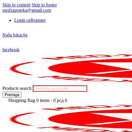
Skip to content
Skip to footer
medxapoteka@gmail.com
Login or
Register
Naša lokacija
facebook
Products search
Pretraga
Shopping Bag
0 items
-
0 рсд
0