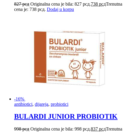
827
рсд
Originalna cena je bila: 827 рсд.
738
рсд
Trenutna
cena je: 738 рсд.
Dodaj u korpu
-16%
antibiotici
,
dijareja
,
probiotici
BULARDI JUNIOR PROBIOTIK
998
рсд
Originalna cena je bila: 998 рсд.
837
рсд
Trenutna