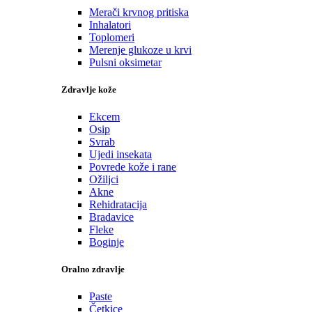
Merači krvnog pritiska
Inhalatori
Toplomeri
Merenje glukoze u krvi
Pulsni oksimetar
Zdravlje kože
Ekcem
Osip
Svrab
Ujedi insekata
Povrede kože i rane
Ožiljci
Akne
Rehidratacija
Bradavice
Fleke
Boginje
Oralno zdravlje
Paste
Četkice