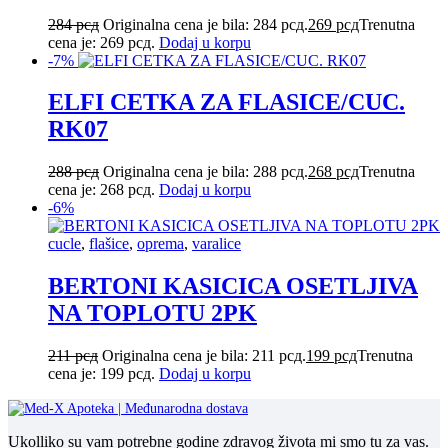
284
рсд
Originalna cena je bila: 284 рсд.
269
рсд
Trenutna
cena je: 269 рсд.
Dodaj u korpu
-7%
ELFI CETKA ZA FLASICE/CUC.
RK07
288
рсд
Originalna cena je bila: 288 рсд.
268
рсд
Trenutna
cena je: 268 рсд.
Dodaj u korpu
-6%
cucle
,
flašice
,
oprema
,
varalice
BERTONI KASICICA OSETLJIVA
NA TOPLOTU 2PK
211
рсд
Originalna cena je bila: 211 рсд.
199
рсд
Trenutna
cena je: 199 рсд.
Dodaj u korpu
Ukolliko su vam potrebne godine zdravog života mi smo tu za vas.