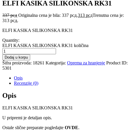
ELFI KASIKA SILIKONSKA RK31
337
рсд
Originalna cena je bila: 337 рсд.
313
рсд
Trenutna cena je:
313 рсд.
ELFI KASIKA SILIKONSKA RK31
Quantity:
ELFI KASIKA SILIKONSKA RK31 količina
Dodaj u korpu
Šifra proizvoda:
18261
Kategorija:
Oprema za hranjenje
Product ID:
5301
Opis
Recenzije (0)
Opis
ELFI KASIKA SILIKONSKA RK31
U pripremi je detaljan opis.
Ostale slične preparate pogledajte
OVDE
.