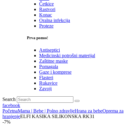
Četkice
Rastvori
Konac
Oralna infekcija
Proteze
Prva pomoć
Antiseptici
Medicinski potrošni materijal
Zaštitne maske
Pomagala
Gaze i komprese
Flasteri
Rukavice
Zavoji
Search
facebook
Početna
Mama | Bebe | Polno zdravlje
Hrana za bebe
Oprema za
hranjenje
ELFI KASIKA SILIKONSKA RK31
-7%