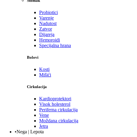
Stomak
Probiotici
Varenje
Nadutost
Zatvor
Dijareja
Hemoroidi
Specijalna hrana
Bolovi
Kosti
Mišići
Cirkulacija
Kardioprotektori
Visok holesterol
Periferna cirkulacija
Vene
Moždana cirkulacija
Jetra
•Nega | Lepota