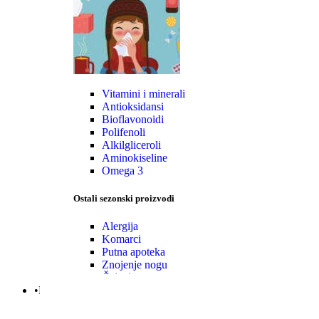
Vitamini i minerali
Antioksidansi
Bioflavonoidi
Polifenoli
Alkilgliceroli
Aminokiseline
Omega 3
Ostali sezonski proizvodi
Alergija
Komarci
Putna apoteka
Znojenje nogu
Čajevi
•Mama|Bebe|Polno zdrav.