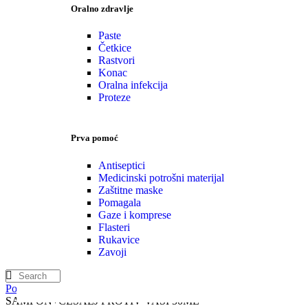
Oralno zdravlje
Paste
Četkice
Rastvori
Konac
Oralna infekcija
Proteze
Prva pomoć
Antiseptici
Medicinski potrošni materijal
Zaštitne maske
Pomagala
Gaze i komprese
Flasteri
Rukavice
Zavoji
Početna
Specijalni suplementi
Zdravlje kose
Vaške
EKOPED-A
SAMPON+CESALJ PROTIV VASI 50ML