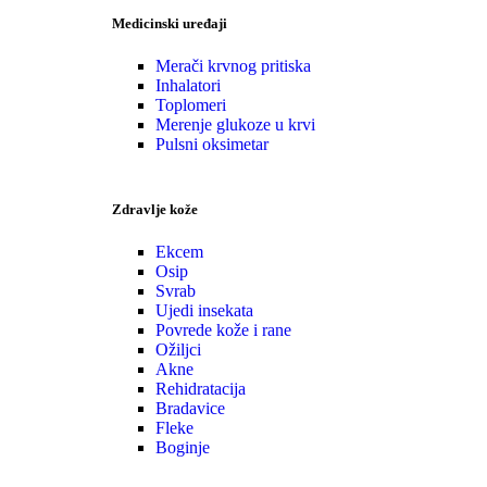
Medicinski uređaji
Merači krvnog pritiska
Inhalatori
Toplomeri
Merenje glukoze u krvi
Pulsni oksimetar
Zdravlje kože
Ekcem
Osip
Svrab
Ujedi insekata
Povrede kože i rane
Ožiljci
Akne
Rehidratacija
Bradavice
Fleke
Boginje