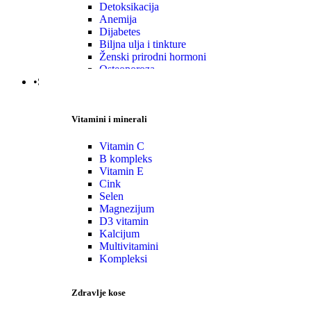
Detoksikacija
Anemija
Dijabetes
Biljna ulja i tinkture
Ženski prirodni hormoni
Osteoporoza
•Specijalni suplementi
Vitamini i minerali
Vitamin C
B kompleks
Vitamin E
Cink
Selen
Magnezijum
D3 vitamin
Kalcijum
Multivitamini
Kompleksi
Zdravlje kose