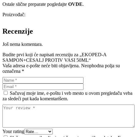
Ostale slične preparate pogledajte
OVDE
.
Proizvođač:
Recenzije
Još nema komentara.
Budite prvi koji će napisati recenziju za „EKOPED-A
SAMPON+CESALJ PROTIV VASI 50ML“
Vaša adresa e-pošte neće biti objavljena.
Neophodna polja su
označena
*
Sačuvaj moje ime, e-poštu i veb mesto u ovom pregledaču veba
za sledeći put kada komentarišem.
Your rating