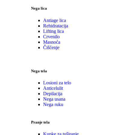
Nega lica
Antiage lica
Rehidratacija
Lifting lica
Crvenilo
Masnoća
Čišćenje
Nega tela
Losioni za telo
Anticelulit
Depilacija
Nega usana
Nega ruku
Pranje tela
Kupke za tuširanje