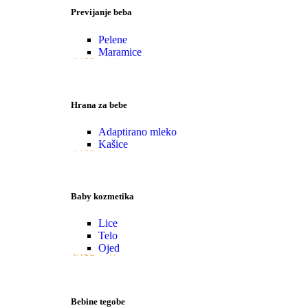
Previjanje beba
Pelene
Maramice
VIŠE
Hrana za bebe
Adaptirano mleko
Kašice
VIŠE
Baby kozmetika
Lice
Telo
Ojed
VIŠE
Bebine tegobe