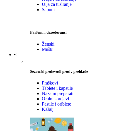
Ulja za tuširanje
Sapuni
Parfemi i dezodoransi
Ženski
Muški
•Sezonski proizvodi
Sezonski proizvodi protiv prehlade
Praškovi
Tablete i kapsule
Nazalni preparati
Oralni sprejevi
Pastile i oriblete
Kašalj