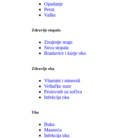
Opadanje
Perut
Vaške
Zdravlje stopala
Znojenje nogu
Suva stopala
Bradavice i kurje oko
Zdravlje oka
Vitamini i minerali
Veštačke suze
Proizvodi za sočiva
Infekcija oka
Uho
Buka
Masnoća
Infekcija uha