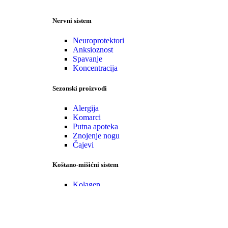
Nervni sistem
Neuroprotektori
Anksioznost
Spavanje
Koncentracija
Sezonski proizvodi
Alergija
Komarci
Putna apoteka
Znojenje nogu
Čajevi
Koštano-mišićni sistem
Kolagen
Glukozamin
Specijalni kompleksi
•Zaštita