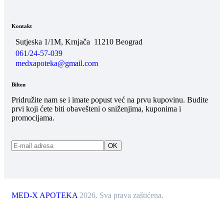
Kontakt
Sutjeska 1/1M, Krnjača
11210 Beograd
061/24-57-039
medxapoteka@gmail.com
Bilten
Pridružite nam se i imate popust već na prvu kupovinu. Budite
prvi koji ćete biti obavešteni o sniženjima, kuponima i
promocijama.
MED-X APOTEKA
2026. Sva prava zaštićena.