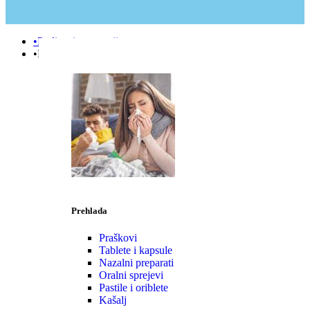
•Podizanje e-terapije
•Prehlada | Imunitet
Prehlada
Praškovi
Tablete i kapsule
Nazalni preparati
Oralni sprejevi
Pastile i oriblete
Kašalj