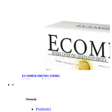
ECOMER IMUNO 250MG
2.059
рсд
–
7.363
рсд
•Stomak | Bol | Cirkulacija
Stomak
Probiotici