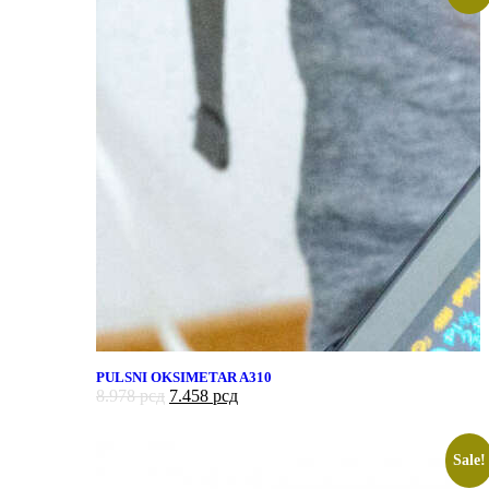
PULSNI OKSIMETAR A310
8.978
рсд
7.458
рсд
Sale!