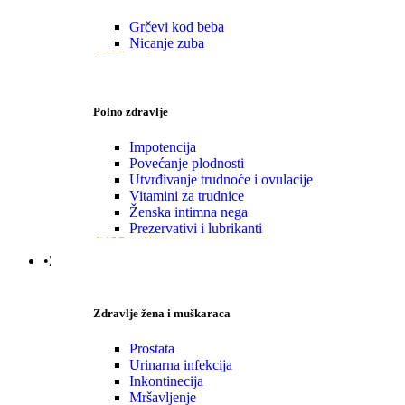
Grčevi kod beba
Nicanje zuba
VIŠE
Polno zdravlje
Impotencija
Povećanje plodnosti
Utvrđivanje trudnoće i ovulacije
Vitamini za trudnice
Ženska intimna nega
Prezervativi i lubrikanti
VIŠE
•Zdravlje|Žena|Muškaraca
Zdravlje žena i muškaraca
Prostata
Urinarna infekcija
Inkontinecija
Mršavljenje