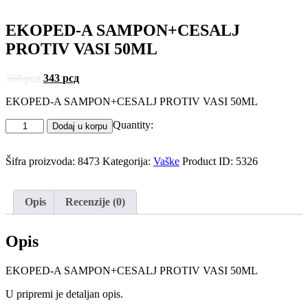
EKOPED-A SAMPON+CESALJ
PROTIV VASI 50ML
368
рсд
343
рсд
EKOPED-A SAMPON+CESALJ PROTIV VASI 50ML
Quantity:
Dodaj u korpu
Šifra proizvoda:
8473
Kategorija:
Vaške
Product ID:
5326
Opis
Recenzije (0)
Opis
EKOPED-A SAMPON+CESALJ PROTIV VASI 50ML
U pripremi je detaljan opis.