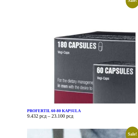
Sale!
PROFERTIL 60-80 KAPSULA
9.432
рсд
–
23.100
рсд
Sale!