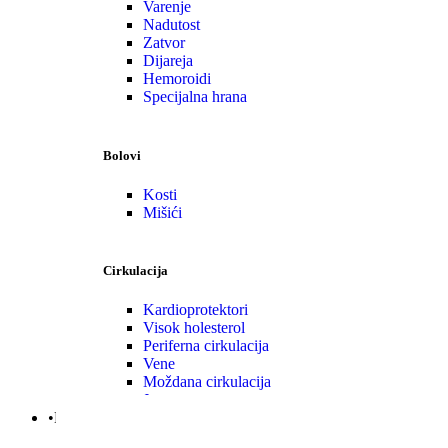
Varenje
Nadutost
Zatvor
Dijareja
Hemoroidi
Specijalna hrana
Bolovi
Kosti
Mišići
Cirkulacija
Kardioprotektori
Visok holesterol
Periferna cirkulacija
Vene
Moždana cirkulacija
Jetra
•Nega | Lepota