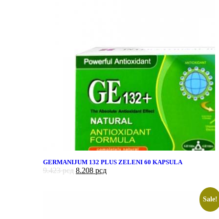
GERMANIJUM 132 PLUS ZELENI 60 KAPSULA
9.423
рсд
8.208
рсд
Sale!