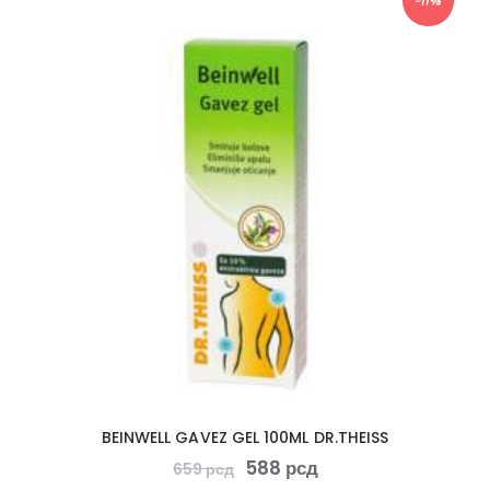
-11%
BEINWELL GAVEZ GEL 100ML DR.THEISS
588
рсд
659
рсд