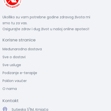
Ukolliko su vam potrebne godine zdravog života mi
smo tu za vas.
Osigurajte zdrav i dug život u našoj online apoteci!
Korisne stranice
Međunarodna dostava
Sve o dostavi
Sve usluge
Podizanje e-terapije
Poklon vaučer
O nama
Kontakt
Sutjeska 1/1M, Krnjača