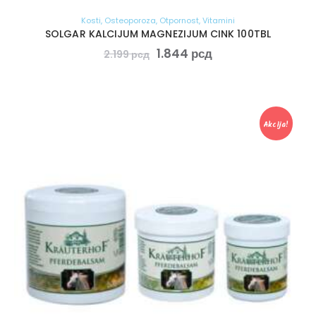
Kosti
,
Osteoporoza
,
Otpornost
,
Vitamini
SOLGAR KALCIJUM MAGNEZIJUM CINK 100TBL
1.844
рсд
2.199
рсд
Akcija!