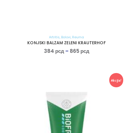
Artritis
,
Bolovi
,
Reuma
KONJSKI BALZAM ZELENI KRAUTERHOF
384
рсд
–
865
рсд
Akcija!