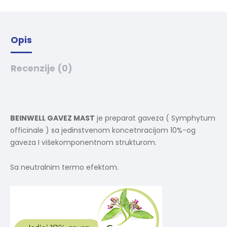
v
e
:
Opis
Recenzije (0)
BEINWELL GAVEZ MAST
je preparat gaveza ( Symphytum
officinale ) sa jedinstvenom koncetnracijom 10%-og
gaveza I višekomponentnom strukturom.
Sa neutralnim termo efektom.