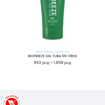
Bolovi
,
Reuma
,
Ukočenost
BIOFREEZE GEL TUBA 59-118ml
953
рсд
–
1.659
рсд