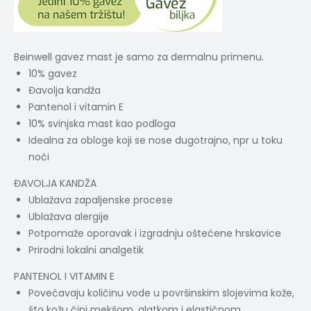
Beinwell gavez mast je samo za dermalnu primenu.
10% gavez
Đavolja kandža
Pantenol i vitamin E
10% svinjska mast kao podloga
Idealna za obloge koji se nose dugotrajno, npr u toku
noći
ĐAVOLJA KANDŽA
Ublažava zapaljenske procese
Ublažava alergije
Potpomaže oporavak i izgradnju oštećene hrskavice
Prirodni lokalni analgetik
PANTENOL I VITAMIN E
Povećavaju količinu vode u površinskim slojevima kože,
što kožu čini mekšom, glatkom i elastičnom