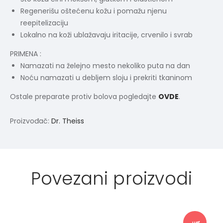
Regenerišu oštećenu kožu i pomažu njenu
reepitelizaciju
Lokalno na koži ublažavaju iritacije, crvenilo i svrab
PRIMENA :
Namazati na želejno mesto nekoliko puta na dan
Noću namazati u debljem sloju i prekriti tkaninom
Ostale preparate protiv bolova pogledajte
OVDE
.
Proizvođač:
Dr. Theiss
Povezani proizvodi