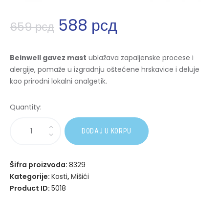
588
рсд
659
рсд
Beinwell gavez mast
ublažava zapaljenske procese i
alergije, pomaže u izgradnju oštećene hrskavice i deluje
kao prirodni lokalni analgetik.
Quantity:
A
DODAJ U KORPU
l
t
e
Šifra proizvoda:
8329
r
Kategorije:
Kosti
,
Mišići
n
Product ID:
5018
a
t
i