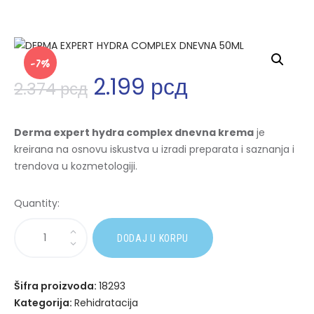
-7%
2.199
рсд
2.374
рсд
Derma expert hydra complex dnevna krema
je
kreirana na osnovu iskustva u izradi preparata i saznanja i
trendova u kozmetologiji.
Quantity:
A
DODAJ U KORPU
l
t
e
Šifra proizvoda:
18293
r
Kategorija:
Rehidratacija
n