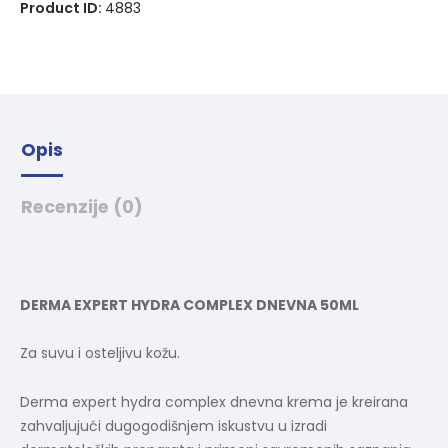
Product ID:
4883
a
t
i
v
e
:
Opis
Recenzije (0)
DERMA EXPERT HYDRA COMPLEX DNEVNA 50ML
Za suvu i osteljivu kožu.
Derma expert hydra complex dnevna krema je kreirana
zahvaljujući dugogodišnjem iskustvu u izradi