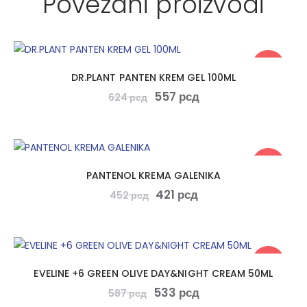
Povezani proizvodi
-11%
DR.PLANT PANTEN KREM GEL 100ML
557
рсд
624
рсд
-7%
PANTENOL KREMA GALENIKA
421
рсд
452
рсд
-9%
EVELINE +6 GREEN OLIVE DAY&NIGHT CREAM 50ML
533
рсд
587
рсд