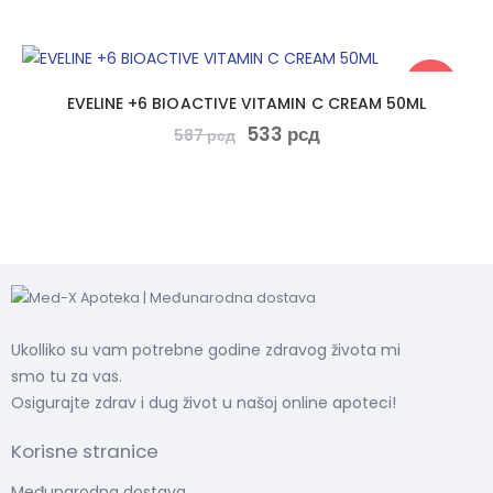
-9%
EVELINE +6 BIOACTIVE VITAMIN C CREAM 50ML
533
рсд
587
рсд
Ukolliko su vam potrebne godine zdravog života mi
smo tu za vas.
Osigurajte zdrav i dug život u našoj online apoteci!
Korisne stranice
Međunarodna dostava