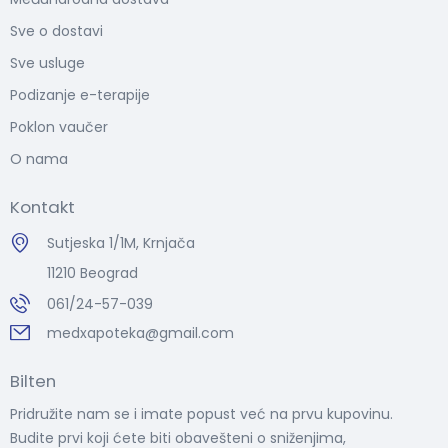
Sve o dostavi
Sve usluge
Podizanje e-terapije
Poklon vaučer
O nama
Kontakt
Sutjeska 1/1M, Krnjača
11210 Beograd
061/24-57-039
medxapoteka@gmail.com
Bilten
Pridružite nam se i imate popust već na prvu kupovinu.
Budite prvi koji ćete biti obavešteni o sniženjima,