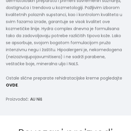
dermatoloških preparata i primeni savremenih saznanja,
dostignuća i trendova u kozmetologiji. Pažljivim izborom
kvalitetnih polaznih supstanci, kao i kontrolom kvaliteta u
svim fazama izrade, garantuje se visok kvalitet ove
kozmetičke linije. Hydra complex dnevna je formulisana
tako da zadovoljavaju potrebe različitih tipova kože. Lako
se apsorbuje, svojom bogatom formulacijom pruža
intenzivnu negu i žaštitu. Hipoalergeni je, nekomedogena
(neizazivajupojavumitisera) i ne sadrži parabene,
veštačke boje, mineralna ulja i NaLS.
Ostale slične preparate rehidratacijske kreme pogledajte
OVDE
.
Proizvođač:
AU Niš