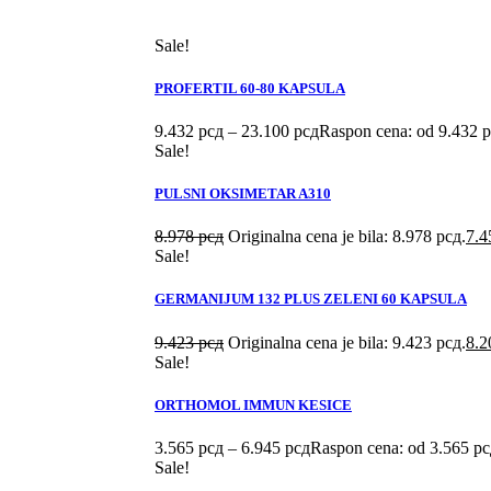
Sale!
PROFERTIL 60-80 KAPSULA
9.432
рсд
–
23.100
рсд
Raspon cena: od 9.432 
Sale!
PULSNI OKSIMETAR A310
8.978
рсд
Originalna cena je bila: 8.978 рсд.
7.
Sale!
GERMANIJUM 132 PLUS ZELENI 60 KAPSULA
9.423
рсд
Originalna cena je bila: 9.423 рсд.
8.
Sale!
ORTHOMOL IMMUN KESICE
3.565
рсд
–
6.945
рсд
Raspon cena: od 3.565 рс
Sale!