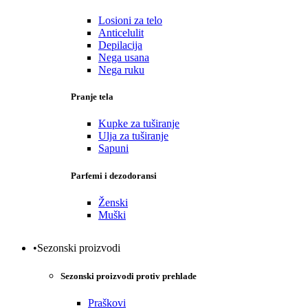
Losioni za telo
Anticelulit
Depilacija
Nega usana
Nega ruku
Pranje tela
Kupke za tuširanje
Ulja za tuširanje
Sapuni
Parfemi i dezodoransi
Ženski
Muški
•Sezonski proizvodi
Sezonski proizvodi protiv prehlade
Praškovi