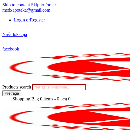
Skip to content
Skip to footer
medxapoteka@gmail.com
Login or
Register
Naša lokacija
facebook
Products search
Pretraga
Shopping Bag
0 items
-
0 рсд
0