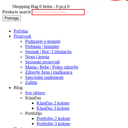
Shopping Bag
0 items
-
0 рсд
0
Products search
Pretraga
Početna
Proizvodi
Podizanje e-terapije
Prehlada | Imunitet
Stomak | Bol | Cirkulacija
Nega i lepota
Sezonski proizvodi
Mama | Bebe | Polno zdravlje
Zdravlje žena i muškaraca
Specijalni suplementi
Zaštita
Blog
Sve objave
Klasično
Klasično 2 kolone
Klasično 3 kolone
Portfolijo
Portfolijo 2 kolone
Portfolijo 3 kolone