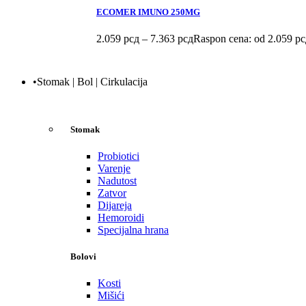
ECOMER IMUNO 250MG
2.059
рсд
–
7.363
рсд
Raspon cena: od 2.059 рс
•Stomak | Bol | Cirkulacija
Stomak
Probiotici
Varenje
Nadutost
Zatvor
Dijareja
Hemoroidi
Specijalna hrana
Bolovi
Kosti
Mišići