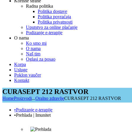
Korisne strane
Radna politika
Politika dostave
Politika povraćaja
Politika privatnosti
Uputstvo za online plaćanje
Podizanje e-terapije
O nama
Ko smo mi
O nama
Naš tim
Oglasi za posao
Korpa
Usluge
Poklon vaučer
Kontakt
CURASEPT 212 RASTVOR
Home
Proizvodi
...
Oralno zdravlje
CURASEPT 212 RASTVOR
•Podizanje e-terapije
•Prehlada | Imunitet