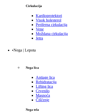
Cirkulacija
Kardioprotektori
Visok holesterol
Periferna cirkulacija
Vene
Moždana cirkulacija
Jetra
•Nega | Lepota
Nega lica
Antiage lica
Rehidratacija
Lifting lica
Crvenilo
Masnoća
Čišćenje
Nega tela