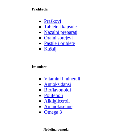
Prehlada
Praškovi
Tablete i kapsule
Nazalni preparati
Oralni sprejevi
Pastile i oriblete
Kašalj
Imunitet
Vitamini i minerali
Antioksidansi
Bioflavonoidi
Polifenoli
Alkilgliceroli
Aminokiseline
Omega 3
Nedeljna ponuda