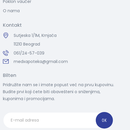
Poklon vaučer
O nama
Kontakt
Sutjeska 1/1M, Krnjača
11210 Beograd
061/24-57-039
medxapoteka@gmail.com
Bilten
Pridružite nam se i imate popust već na prvu kupovinu.
Budite prvi koji ćete biti obavešteni o sniženjima,
kuponima i promocijama.