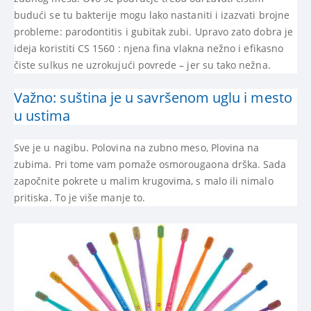
budući se tu bakterije mogu lako nastaniti i izazvati brojne
probleme: parodontitis i gubitak zubi. Upravo zato dobra je
ideja koristiti CS 1560 : njena fina vlakna nežno i efikasno
čiste sulkus ne uzrokujući povrede – jer su tako nežna.
Važno: suština je u savršenom uglu i mesto
u ustima
Sve je u nagibu. Polovina na zubno meso, Plovina na
zubima. Pri tome vam pomaže osmorougaona drška. Sada
započnite pokrete u malim krugovima, s malo ili nimalo
pritiska. To je više manje to.