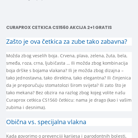
CURAPROX CETKICA CS1560 AKCIJA 2+1 GRATIS
Zašto je ova četkica za zube tako zabavna?
Možda zbog veselih boja. Crvena, plava, zelena, žuta, bela,
smeđa, roza, crna, ljubičasta … Ili možda zbog kombinacija
boja drške s bojama vlakana? Ili je možda zbog dizajna –
tako jednostavna, tako direktna, tako elegantna? Ili činjenica
da je preporučuju stomatolozi širom svijeta? Ili zato što je
tako mekana? Bez obzira na razlog zbog kojeg volite našu
Curaprox cetkica CS1560 četkicu: nama je drago (kao i vašim
zubima i desnima).
Obična vs. specijalna vlakna
Kada govorimo o prevenciji karijesa i parodontnih bolesti,