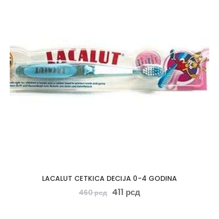
LACALUT CETKICA DECIJA 0-4 GODINA
411
рсд
460
рсд