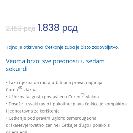
1.838
рсд
2.153
рсд
Tajna je otkrivena: Četkanje zuba je čisto zadovoljstvo.
Veoma brzo: sve prednosti u sedam
sekundi
• Tako nježna da moraju biti ona prava: najfinija
®
Curen
vlakna
®
• Učinkovita: gusto postavljena Curen
vlakna
• Doseže u svaki ugao i pukotinu: glava četkice je kompaktna
i jednostavna za korištenje
• Četkanje pod pravim uglom: osmerougaona
drška
Nevjerovatno, zar ne? Četkajte dugo i polako, s
osjećajem!