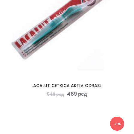
LACALUT CETKICA AKTIV ODRASLI
489
рсд
548
рсд
-11%