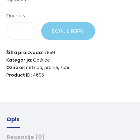
Quantity:
A
DODAJ U KORPU
l
t
e
Šifra proizvoda:
7859
r
Kategorija:
Četkice
n
Oznake:
četkica
,
pranje
,
zubi
a
Product ID:
4695
t
i
v
e
:
Opis
Recenzije (0)