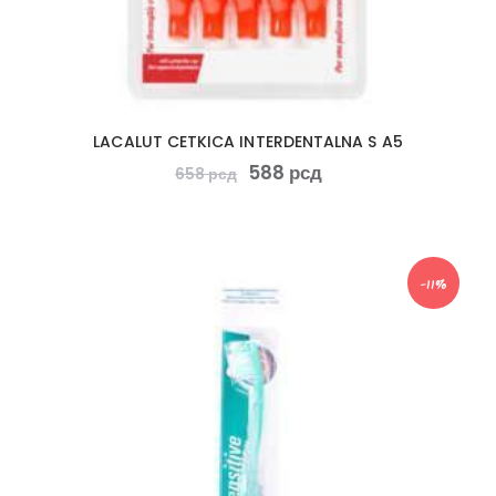
LACALUT CETKICA INTERDENTALNA S A5
588
рсд
658
рсд
-11%