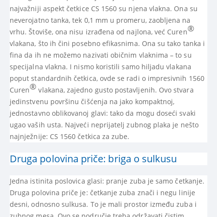
najvažniji aspekt četkice CS 1560 su njena vlakna. Ona su
neverojatno tanka, tek 0,1 mm u promeru, zaobljena na
®
vrhu. Štoviše, ona nisu izrađena od najlona, već Curen
vlakana, što ih čini posebno efikasnima. Ona su tako tanka i
fina da ih ne možemo nazivati običnim vlaknima – to su
specijalna vlakna. I nismo koristili samo hiljadu vlakana
poput standardnih četkica, ovde se radi o impresivnih 1560
®
Curen
vlakana, zajedno gusto postavljenih. Ovo stvara
jedinstvenu površinu čišćenja na jako kompaktnoj,
jednostavno oblikovanoj glavi: tako da mogu doseći svaki
ugao vaših usta. Najveći neprijatelj zubnog plaka je nešto
najnježnije: CS 1560 četkica za zube.
Druga polovina priče: briga o sulkusu
Jedna istinita poslovica glasi: pranje zuba je samo četkanje.
Druga polovina priče je: četkanje zuba znači i negu linije
desni, odnosno sulkusa. To je mali prostor između zuba i
zubnog mesa. Ovo se područje treba održavati čistim