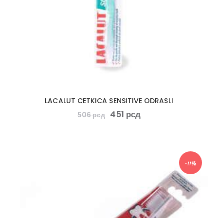
LACALUT CETKICA SENSITIVE ODRASLI
451
рсд
506
рсд
-11%