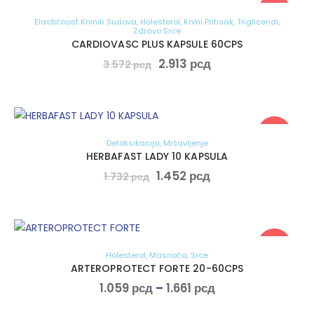
-18%
Elastičnost Krvnih Sudova
,
Holesterol
,
Krvni Pritisak
,
Trigliceridi
,
Zdravo Srce
CARDIOVASC PLUS KAPSULE 60CPS
2.913
рсд
3.572
рсд
-16%
Detoksikacija
,
Mršavljenje
HERBAFAST LADY 10 KAPSULA
1.452
рсд
1.732
рсд
Akcija!
Holesterol
,
Masnoća
,
Srce
ARTEROPROTECT FORTE 20-60CPS
1.059
рсд
–
1.661
рсд