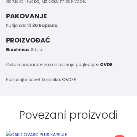
doručka i ručka) uz čašu mlake vode.
PAKOVANJE
Kutija sadrži
30 kapsula
.
PROIZVOĐAČ
Bioclinica
, Srbija.
Ostale preparate za mršavljenje pogledajte
OVDE
.
Poslušajte savet korisnika:
OVDE
!!
Povezani proizvodi