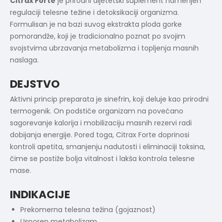
Citrax Forte
je prirodni dijetetski suplement namenjen
regulaciji telesne težine i detoksikaciji organizma.
Formulisan je na bazi suvog ekstrakta ploda gorke
pomorandže, koji je tradicionalno poznat po svojim
svojstvima ubrzavanja metabolizma i topljenja masnih
naslaga.
DEJSTVO
Aktivni princip preparata je sinefrin, koji deluje kao prirodni
termogenik. On podstiče organizam na povećano
sagorevanje kalorija i mobilizaciju masnih rezervi radi
dobijanja energije. Pored toga, Citrax Forte doprinosi
kontroli apetita, smanjenju nadutosti i eliminaciji toksina,
čime se postiže bolja vitalnost i lakša kontrola telesne
mase.
INDIKACIJE
Prekomerna telesna težina (gojaznost)
Usporen metabolizam