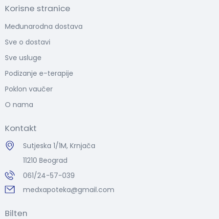
Korisne stranice
Međunarodna dostava
Sve o dostavi
Sve usluge
Podizanje e-terapije
Poklon vaučer
O nama
Kontakt
Sutjeska 1/1M, Krnjača
11210 Beograd
061/24-57-039
medxapoteka@gmail.com
Bilten