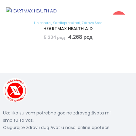
-18%
Holesterol
,
Kardioprotektori
,
Zdravo Srce
HEARTMAX HEALTH AID
4.268
рсд
5.234
рсд
Ukolliko su vam potrebne godine zdravog života mi
smo tu za vas.
Osigurajte zdrav i dug život u našoj online apoteci!