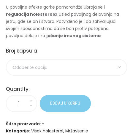
U povoljne efekte gorke pomorandže ubraja se i
regulacija holesterola
, usled povoljnog delovanja na
jetru, gde se on i stvara. Potvrđeno je i da zahvaljujući
svojim sposobnostima da se bori protiv patogena,
povoljno deluje i za
jačanje imunog sistema
.
Broj kapsula
Quantity:
A
DODAJ U KORPU
l
t
e
Šifra proizvoda:
-
r
Kategorije:
Visok holesterol
,
Mršavljenje