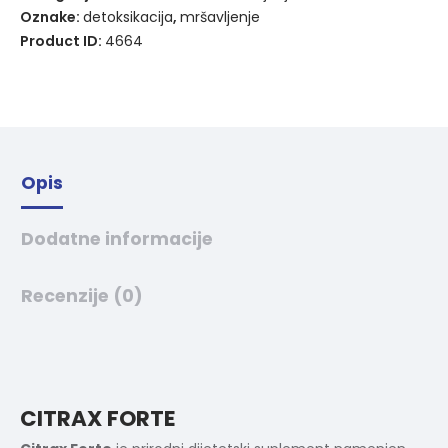
n
Oznake:
detoksikacija
,
mršavljenje
a
Product ID:
4664
t
i
v
e
:
Opis
Dodatne informacije
Recenzije (0)
CITRAX FORTE