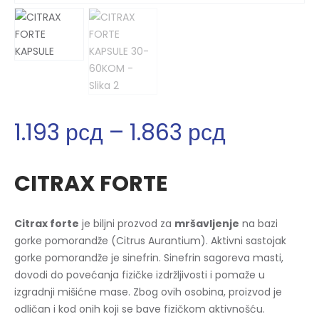
1.193
рсд
–
1.863
рсд
CITRAX FORTE
Citrax forte
je biljni prozvod za
mršavljenje
na bazi
gorke pomorandže (Citrus Aurantium). Aktivni sastojak
gorke pomorandže je sinefrin. Sinefrin sagoreva masti,
dovodi do povećanja fizičke izdržljivosti i pomaže u
izgradnji mišićne mase. Zbog ovih osobina, proizvod je
odličan i kod onih koji se bave fizičkom aktivnošću.