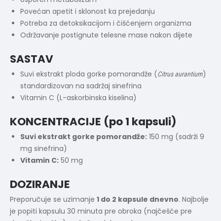
Povećan apetit i sklonost ka prejedanju
Potreba za detoksikacijom i čišćenjem organizma
Održavanje postignute telesne mase nakon dijete
SASTAV
Suvi ekstrakt ploda gorke pomorandže (
)
Citrus aurantium
standardizovan na sadržaj sinefrina
Vitamin C (L-askorbinska kiselina)
KONCENTRACIJE (po 1 kapsuli)
Suvi ekstrakt gorke pomorandže:
150 mg (sadrži 9
mg sinefrina)
Vitamin C:
50 mg
DOZIRANJE
Preporučuje se uzimanje
1 do 2 kapsule dnevno
. Najbolje
je popiti kapsulu 30 minuta pre obroka (najčešće pre