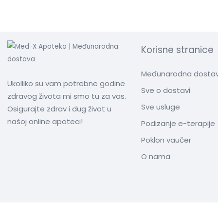
Korisne stranice
Međunarodna dosta
Ukolliko su vam potrebne godine
Sve o dostavi
zdravog života mi smo tu za vas.
Sve usluge
Osigurajte zdrav i dug život u
našoj online apoteci!
Podizanje e-terapije
Poklon vaučer
O nama