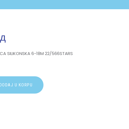
сд
A SILIKONSKA 6-18M 22/566STARS
A
DODAJ U KORPU
l
t
e
r
n
a