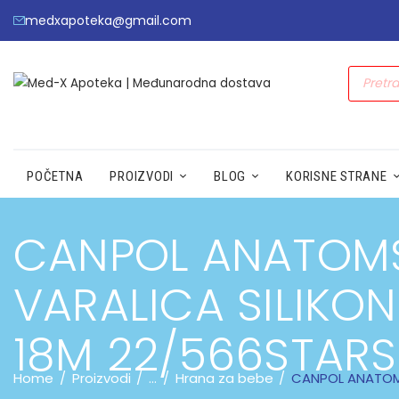
medxapoteka@gmail.com
POČETNA
PROIZVODI
BLOG
KORISNE STRANE
CANPOL ANATOM
VARALICA SILIKO
18M 22/566STARS
Home
Proizvodi
...
Hrana za bebe
CANPOL ANATOMS