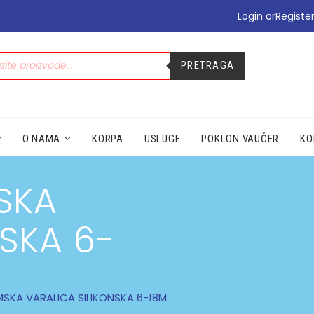
•PODIZANJE E-TERAPIJE
Login or
Registe
•PREHLADA | IMUNITET
•STOMAK | BOL | CIRKULACIJA
•NEGA | LEPOTA
PRETRAGA
•SEZONSKI PROIZVODI
•MAMA|BEBE|POLNO ZDRAV.
•ZDRAVLJE|ŽENA|MUŠKARACA
O NAMA
KORPA
USLUGE
POKLON VAUČER
KO
•SPECIJALNI SUPLEMENTI
•ZAŠTITA
SKA
NSKA 6-
KA VARALICA SILIKONSKA 6-18M...