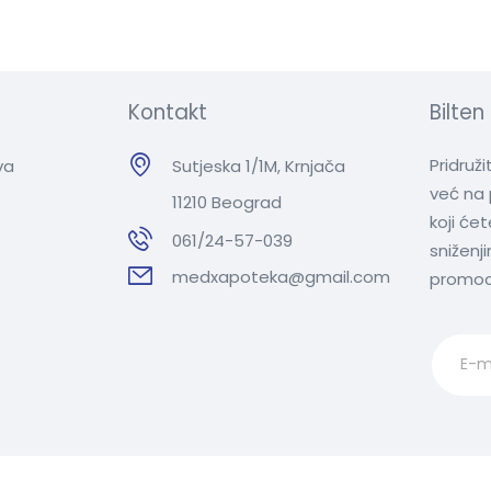
Kontakt
Bilten
Pridruž
va
Sutjeska 1/1M, Krnjača
već na 
11210 Beograd
koji će
061/24-57-039
sniženj
medxapoteka@gmail.com
promoc