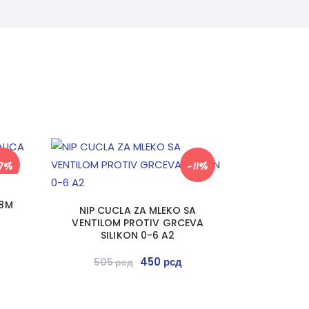
7%
-11%
18M
NIP CUCLA ZA MLEKO SA
VENTILOM PROTIV GRCEVA
SILIKON 0-6 A2
450
рсд
505
рсд