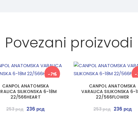
Povezani proizvodi
-7%
-
CANPOL ANATOMSKA
CANPOL ANATOMSKA
RALICA SILIKONSKA 6-18M
VARALICA SILIKONSKA 6-
22/566HEART
22/566FLOWER
236
рсд
236
рсд
253
рсд
253
рсд