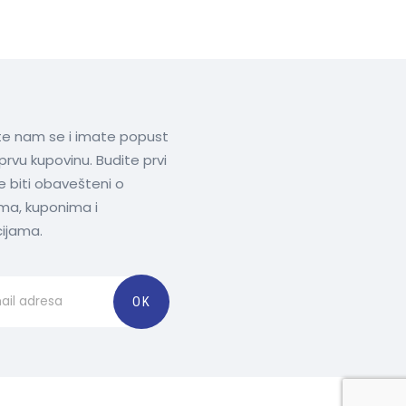
ite nam se i imate popust
prvu kupovinu. Budite prvi
te biti obavešteni o
ima, kuponima i
ijama.