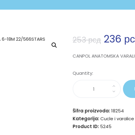
236
р
253
рсд
CANPOL ANATOMSKA VARALIC
Quantity:
Šifra proizvoda:
18254
Kategorija:
Cucle i varalice
Product ID:
5245