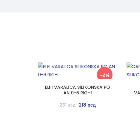
-6%
ELFI VARALICA SILIKONSKA PO
AN 0-6 RK1-1
VA
218
рсд
231
рсд