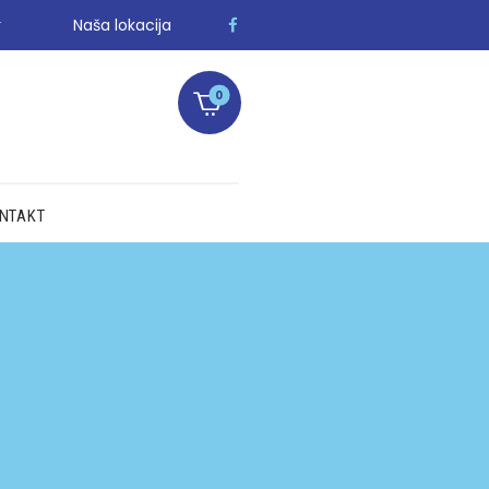
r
Naša lokacija
0
NTAKT