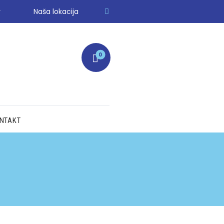
r
Naša lokacija
0
NTAKT