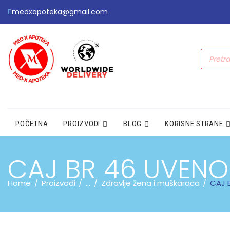
medxapoteka@gmail.com
POČETNA
PROIZVODI
BLOG
KORISNE STRANE
CAJ BR 46 UVENO
Home
Proizvodi
...
Zdravlje žena i muškaraca
CAJ 