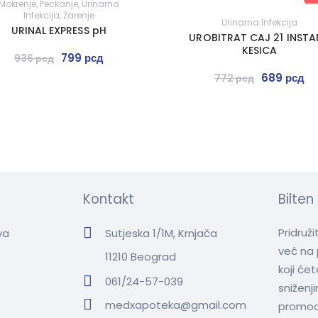
Mokrenje
,
Peckanje
,
Urinarna
Infekcija
,
Žarenje
Urinarna Infekcija
URINAL EXPRESS pH
UROBITRAT CAJ 21 INSTA
KESICA
799
рсд
936
рсд
689
рсд
772
рсд
Kontakt
Bilten
Pridruž
va
Sutjeska 1/1M, Krnjača
već na 
11210 Beograd
koji će
061/24-57-039
sniženj
medxapoteka@gmail.com
promoc