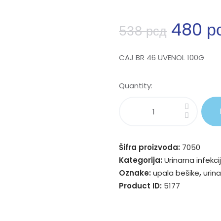
480
р
538
рсд
CAJ BR 46 UVENOL 100G
Quantity:
Šifra proizvoda:
7050
Kategorija:
Urinarna infekci
Oznake:
upala bešike
,
urina
Product ID:
5177