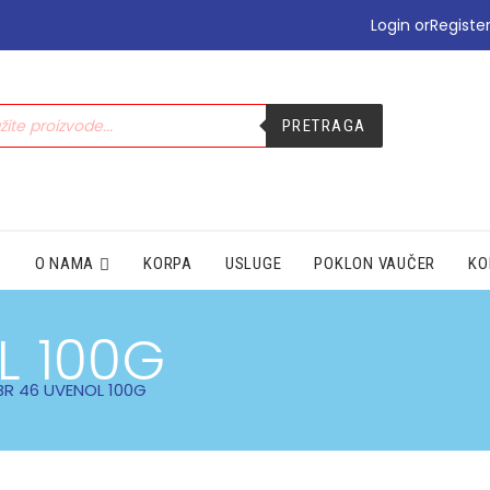
•PODIZANJE E-TERAPIJE
Login or
Registe
•PREHLADA | IMUNITET
•STOMAK | BOL | CIRKULACIJA
•NEGA | LEPOTA
PRETRAGA
•SEZONSKI PROIZVODI
•MAMA|BEBE|POLNO ZDRAV.
•ZDRAVLJE|ŽENA|MUŠKARACA
•SPECIJALNI SUPLEMENTI
•ZAŠTITA
O NAMA
KORPA
USLUGE
POKLON VAUČER
KO
L 100G
BR 46 UVENOL 100G