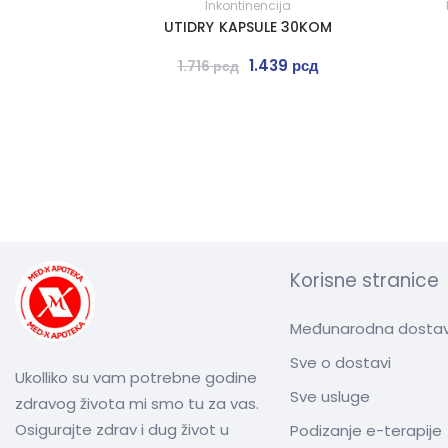
Inkontinencija
UTIDRY KAPSULE 30KOM
1.439
рсд
1.716
рсд
Korisne stranice
Međunarodna dosta
Sve o dostavi
Ukolliko su vam potrebne godine
Sve usluge
zdravog života mi smo tu za vas.
Osigurajte zdrav i dug život u
Podizanje e-terapije