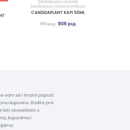
Detoksikacija
,
Imunitet
,
Kandidijaza
,
Urinarna Infekcija
CANDIDAPLANT KAPI 50ML
NT
806
рсд
961
рсд
ite nam se i imate popust
prvu kupovinu. Budite prvi
te biti obavešteni o
ima, kuponima i
ijama.