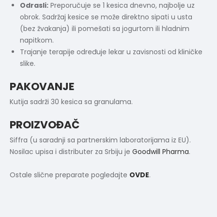
Odrasli:
Preporučuje se 1 kesica dnevno, najbolje uz
obrok. Sadržaj kesice se može direktno sipati u usta
(bez žvakanja) ili pomešati sa jogurtom ili hladnim
napitkom.
Trajanje terapije određuje lekar u zavisnosti od kliničke
slike.
PAKOVANJE
Kutija sadrži 30 kesica sa granulama.
PROIZVOĐAČ
Siffra (u saradnji sa partnerskim laboratorijama iz EU).
Nosilac upisa i distributer za Srbiju je
Goodwill Pharma
.
Ostale slične preparate pogledajte
OVDE
.