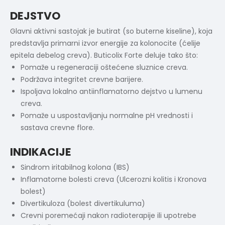
DEJSTVO
Glavni aktivni sastojak je butirat (so buterne kiseline), koja
predstavlja primarni izvor energije za kolonocite (ćelije
epitela debelog creva). Buticolix Forte deluje tako što:
Pomaže u regeneraciji oštećene sluznice creva.
Podržava integritet crevne barijere.
Ispoljava lokalno antiinflamatorno dejstvo u lumenu
creva.
Pomaže u uspostavljanju normalne pH vrednosti i
sastava crevne flore.
INDIKACIJE
Sindrom iritabilnog kolona (IBS)
Inflamatorne bolesti creva (Ulcerozni kolitis i Kronova
bolest)
Divertikuloza (bolest divertikuluma)
Crevni poremećaji nakon radioterapije ili upotrebe