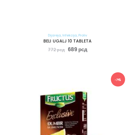
Dijareja
,
Infekcija
,
Proliv
BELI UGALJ 10 TABLETA
689
рсд
772
рсд
-7%