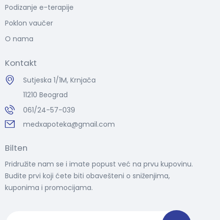
Podizanje e-terapije
Poklon vaučer
O nama
Kontakt
Sutjeska 1/1M, Krnjača
11210 Beograd
061/24-57-039
medxapoteka@gmail.com
Bilten
Pridružite nam se i imate popust već na prvu kupovinu.
Budite prvi koji ćete biti obavešteni o sniženjima,
kuponima i promocijama.