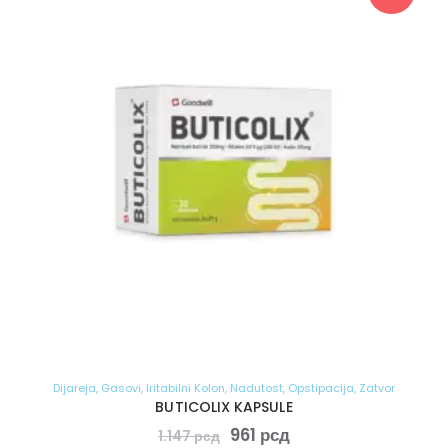
Dijareja
,
Gasovi
,
Iritabilni Kolon
,
Nadutost
,
Opstipacija
,
Zatvor
BUTICOLIX KAPSULE
961
рсд
1.147
рсд