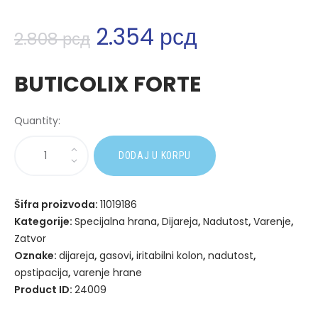
2.354
рсд
2.808
рсд
BUTICOLIX FORTE
Quantity:
A
DODAJ U KORPU
l
t
e
Šifra proizvoda:
11019186
r
Kategorije:
Specijalna hrana
,
Dijareja
,
Nadutost
,
Varenje
,
n
Zatvor
a
Oznake:
dijareja
,
gasovi
,
iritabilni kolon
,
nadutost
,
t
opstipacija
,
varenje hrane
i
Product ID:
24009
v
e