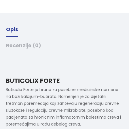
:
Opis
Recenzije (0)
BUTICOLIX FORTE
Buticolix Forte je hrana za posebne medicinske namene
na bazi kalcijum-butirata. Namenjen je za dijetalni
tretman poremećaja koji zahtevaju regeneraciju crevne
sluzokože i regulaciju crevne mikrobiote, posebno kod
pacijenata sa hroničnim inflamatornim bolestima creva i
poremećajima u radu debelog creva.