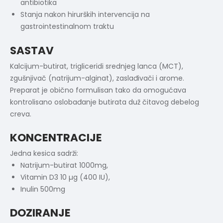
antibiotika
Stanja nakon hirurških intervencija na
gastrointestinalnom traktu
SASTAV
Kalcijum-butirat, trigliceridi srednjeg lanca (MCT),
zgušnjivač (natrijum-alginat), zaslađivači i arome.
Preparat je obično formulisan tako da omogućava
kontrolisano oslobađanje butirata duž čitavog debelog
creva.
KONCENTRACIJE
Jedna kesica sadrži:
Natrijum-butirat 1000mg,
Vitamin D3 10 µg (400 IU),
Inulin 500mg
DOZIRANJE