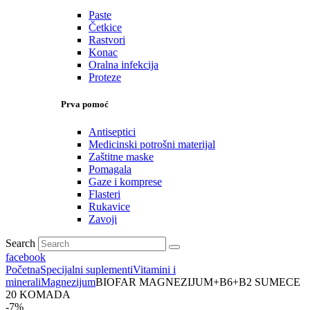
Paste
Četkice
Rastvori
Konac
Oralna infekcija
Proteze
Prva pomoć
Antiseptici
Medicinski potrošni materijal
Zaštitne maske
Pomagala
Gaze i komprese
Flasteri
Rukavice
Zavoji
Search
facebook
Početna
Specijalni suplementi
Vitamini i
minerali
Magnezijum
BIOFAR MAGNEZIJUM+B6+B2 SUMECE
20 KOMADA
-7%