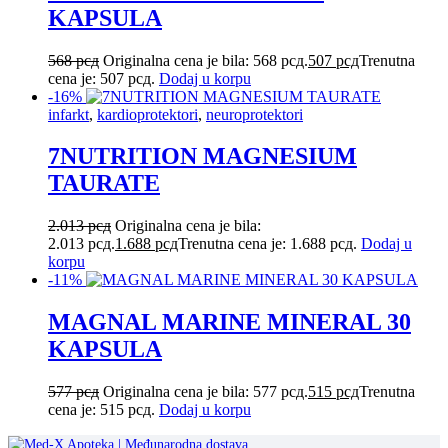
KAPSULA
568
рсд
Originalna cena je bila: 568 рсд.
507
рсд
Trenutna
cena je: 507 рсд.
Dodaj u korpu
-16%
infarkt
,
kardioprotektori
,
neuroprotektori
7NUTRITION MAGNESIUM
TAURATE
2.013
рсд
Originalna cena je bila:
2.013 рсд.
1.688
рсд
Trenutna cena je: 1.688 рсд.
Dodaj u
korpu
-11%
MAGNAL MARINE MINERAL 30
KAPSULA
577
рсд
Originalna cena je bila: 577 рсд.
515
рсд
Trenutna
cena je: 515 рсд.
Dodaj u korpu