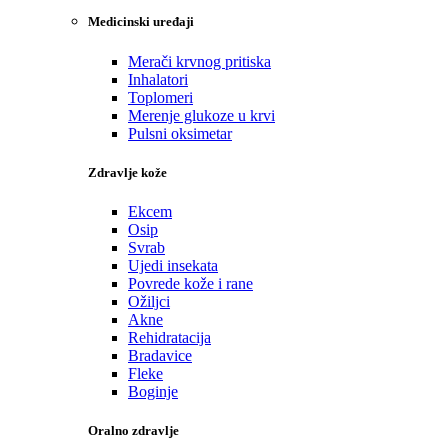
Medicinski uređaji
Merači krvnog pritiska
Inhalatori
Toplomeri
Merenje glukoze u krvi
Pulsni oksimetar
Zdravlje kože
Ekcem
Osip
Svrab
Ujedi insekata
Povrede kože i rane
Ožiljci
Akne
Rehidratacija
Bradavice
Fleke
Boginje
Oralno zdravlje