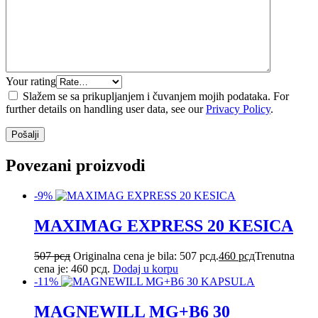
Your rating
Slažem se sa prikupljanjem i čuvanjem mojih podataka. For
further details on handling user data, see our
Privacy Policy
.
Povezani proizvodi
-9%
MAXIMAG EXPRESS 20 KESICA
507
рсд
Originalna cena je bila: 507 рсд.
460
рсд
Trenutna
cena je: 460 рсд.
Dodaj u korpu
-11%
MAGNEWILL MG+B6 30