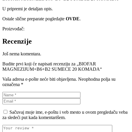
U pripremi je detaljan opis.
Ostale slične preparate pogledajte
OVDE
.
Proizvođač:
Recenzije
Još nema komentara.
Budite prvi koji će napisati recenziju za „BIOFAR
MAGNEZIJUM+B6+B2 SUMECE 20 KOMADA“
Vaša adresa e-pošte neće biti objavljena.
Neophodna polja su
označena
*
Sačuvaj moje ime, e-poštu i veb mesto u ovom pregledaču veba
za sledeći put kada komentarišem.