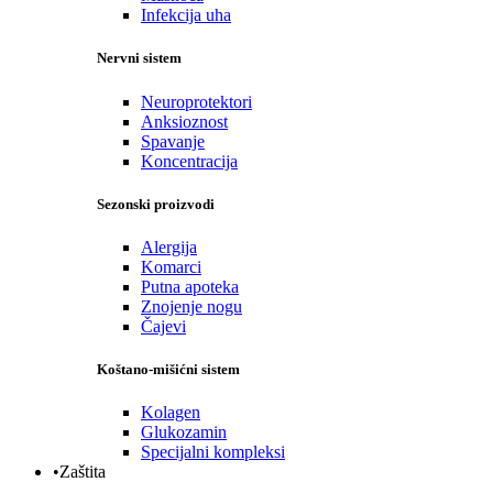
Infekcija uha
Nervni sistem
Neuroprotektori
Anksioznost
Spavanje
Koncentracija
Sezonski proizvodi
Alergija
Komarci
Putna apoteka
Znojenje nogu
Čajevi
Koštano-mišićni sistem
Kolagen
Glukozamin
Specijalni kompleksi
•Zaštita