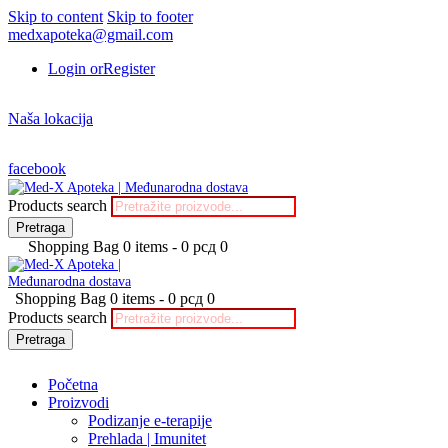
Skip to content
Skip to footer
medxapoteka@gmail.com
Login or
Register
Naša lokacija
facebook
Products search
Pretraga
Shopping Bag
0 items
-
0 рсд
0
Shopping Bag
0 items
-
0 рсд
0
Products search
Pretraga
Početna
Proizvodi
Podizanje e-terapije
Prehlada | Imunitet