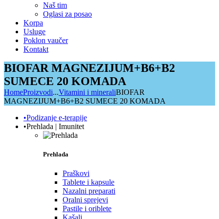
Naš tim
Oglasi za posao
Korpa
Usluge
Poklon vaučer
Kontakt
BIOFAR MAGNEZIJUM+B6+B2
SUMECE 20 KOMADA
Home
Proizvodi
...
Vitamini i minerali
BIOFAR
MAGNEZIJUM+B6+B2 SUMECE 20 KOMADA
•Podizanje e-terapije
•Prehlada | Imunitet
Prehlada
Praškovi
Tablete i kapsule
Nazalni preparati
Oralni sprejevi
Pastile i oriblete
Kašalj