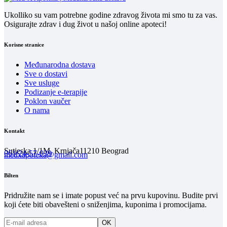
Ukolliko su vam potrebne godine zdravog života mi smo tu za vas.
Osigurajte zdrav i dug život u našoj online apoteci!
Korisne stranice
Međunarodna dostava
Sve o dostavi
Sve usluge
Podizanje e-terapije
Poklon vaučer
O nama
Kontakt
Sutjeska 1/1M, Krnjača
11210 Beograd
061/24-57-039
medxapoteka@gmail.com
Bilten
Pridružite nam se i imate popust već na prvu kupovinu. Budite prvi
koji ćete biti obavešteni o sniženjima, kuponima i promocijama.