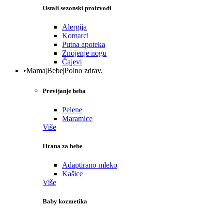
Ostali sezonski proizvodi
Alergija
Komarci
Putna apoteka
Znojenje nogu
Čajevi
•Mama|Bebe|Polno zdrav.
Previjanje beba
Pelene
Maramice
Više
Hrana za bebe
Adaptirano mleko
Kašice
Više
Baby kozmetika