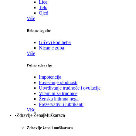
Lice
Telo
Ojed
Više
Bebine tegobe
Grčevi kod beba
Nicanje zuba
Više
Polno zdravlje
Impotencija
Povećanje plodnosti
Utvrđivanje trudnoće i ovulacije
Vitamini za trudnice
Ženska intimna nega
Prezervativi i lubrikanti
Više
•Zdravlje|Žena|Muškaraca
Zdravlje žena i muškaraca