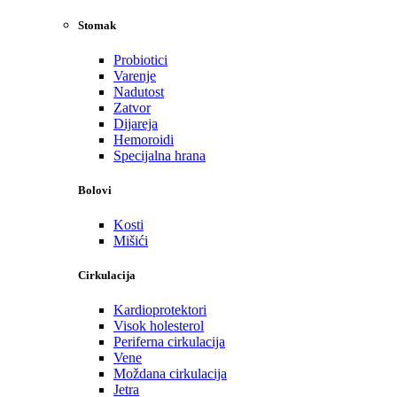
Stomak
Probiotici
Varenje
Nadutost
Zatvor
Dijareja
Hemoroidi
Specijalna hrana
Bolovi
Kosti
Mišići
Cirkulacija
Kardioprotektori
Visok holesterol
Periferna cirkulacija
Vene
Moždana cirkulacija
Jetra