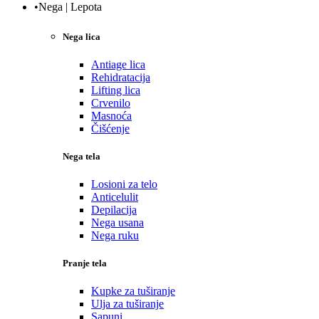
•Nega | Lepota
Nega lica
Antiage lica
Rehidratacija
Lifting lica
Crvenilo
Masnoća
Čišćenje
Nega tela
Losioni za telo
Anticelulit
Depilacija
Nega usana
Nega ruku
Pranje tela
Kupke za tuširanje
Ulja za tuširanje
Sapuni