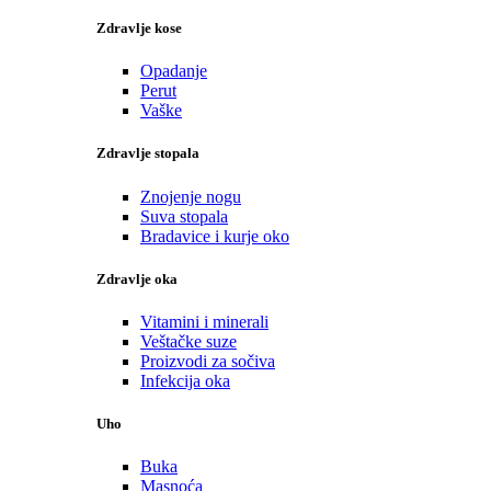
Zdravlje kose
Opadanje
Perut
Vaške
Zdravlje stopala
Znojenje nogu
Suva stopala
Bradavice i kurje oko
Zdravlje oka
Vitamini i minerali
Veštačke suze
Proizvodi za sočiva
Infekcija oka
Uho
Buka
Masnoća