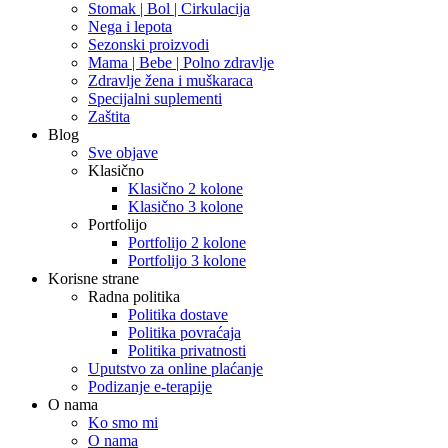
Stomak | Bol | Cirkulacija
Nega i lepota
Sezonski proizvodi
Mama | Bebe | Polno zdravlje
Zdravlje žena i muškaraca
Specijalni suplementi
Zaštita
Blog
Sve objave
Klasično
Klasično 2 kolone
Klasično 3 kolone
Portfolijo
Portfolijo 2 kolone
Portfolijo 3 kolone
Korisne strane
Radna politika
Politika dostave
Politika povraćaja
Politika privatnosti
Uputstvo za online plaćanje
Podizanje e-terapije
O nama
Ko smo mi
O nama