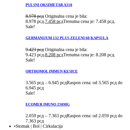
PULSNI OKSIMETAR A310
8.978
рсд
Originalna cena je bila:
8.978 рсд.
7.458
рсд
Trenutna cena je: 7.458 рсд.
Sale!
GERMANIJUM 132 PLUS ZELENI 60 KAPSULA
9.423
рсд
Originalna cena je bila:
9.423 рсд.
8.208
рсд
Trenutna cena je: 8.208 рсд.
Sale!
ORTHOMOL IMMUN KESICE
3.565
рсд
–
6.945
рсд
Raspon cena: od 3.565 рсд do
6.945 рсд
Sale!
ECOMER IMUNO 250MG
2.059
рсд
–
7.363
рсд
Raspon cena: od 2.059 рсд do
7.363 рсд
•Stomak | Bol | Cirkulacija