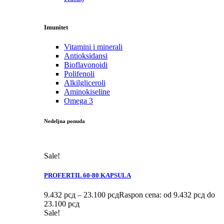
Imunitet
Vitamini i minerali
Antioksidansi
Bioflavonoidi
Polifenoli
Alkilgliceroli
Aminokiseline
Omega 3
Nedeljna ponuda
Sale!
PROFERTIL 60-80 KAPSULA
9.432
рсд
–
23.100
рсд
Raspon cena: od 9.432 рсд do
23.100 рсд
Sale!