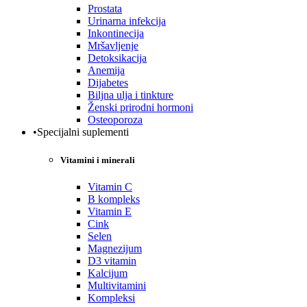
Prostata
Urinarna infekcija
Inkontinecija
Mršavljenje
Detoksikacija
Anemija
Dijabetes
Biljna ulja i tinkture
Ženski prirodni hormoni
Osteoporoza
•Specijalni suplementi
Vitamini i minerali
Vitamin C
B kompleks
Vitamin E
Cink
Selen
Magnezijum
D3 vitamin
Kalcijum
Multivitamini
Kompleksi