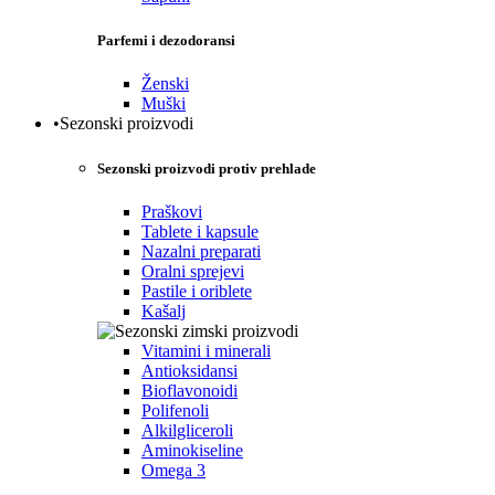
Parfemi i dezodoransi
Ženski
Muški
•Sezonski proizvodi
Sezonski proizvodi protiv prehlade
Praškovi
Tablete i kapsule
Nazalni preparati
Oralni sprejevi
Pastile i oriblete
Kašalj
Vitamini i minerali
Antioksidansi
Bioflavonoidi
Polifenoli
Alkilgliceroli
Aminokiseline
Omega 3