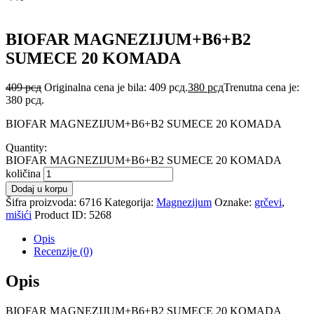
BIOFAR MAGNEZIJUM+B6+B2
SUMECE 20 KOMADA
409
рсд
Originalna cena je bila: 409 рсд.
380
рсд
Trenutna cena je:
380 рсд.
BIOFAR MAGNEZIJUM+B6+B2 SUMECE 20 KOMADA
Quantity:
BIOFAR MAGNEZIJUM+B6+B2 SUMECE 20 KOMADA
količina
Dodaj u korpu
Šifra proizvoda:
6716
Kategorija:
Magnezijum
Oznake:
grčevi
,
mišići
Product ID:
5268
Opis
Recenzije (0)
Opis
BIOFAR MAGNEZIJUM+B6+B2 SUMECE 20 KOMADA