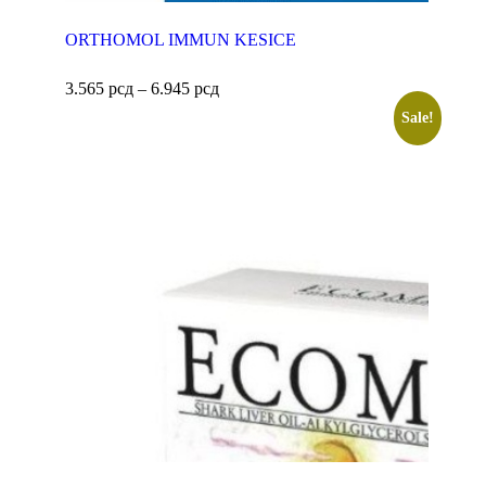
ORTHOMOL IMMUN KESICE
3.565
рсд
–
6.945
рсд
Sale!