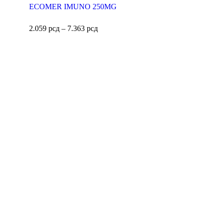
ECOMER IMUNO 250MG
2.059
рсд
–
7.363
рсд