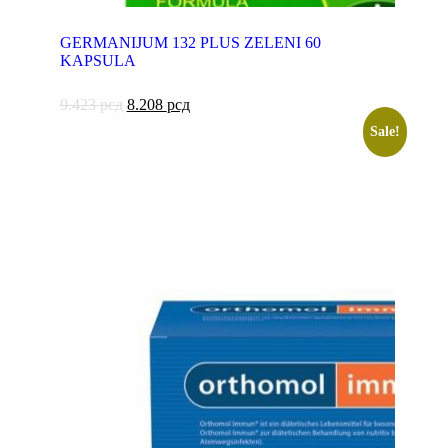
GERMANIJUM 132 PLUS ZELENI 60
KAPSULA
9.423
рсд
8.208
рсд
Sale!