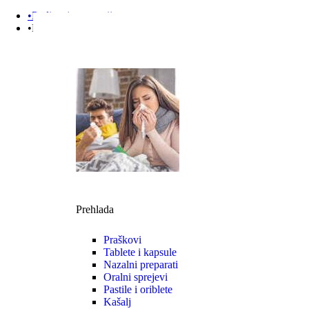
•Podizanje e-terapije
•Prehlada | Imunitet
Prehlada
Praškovi
Tablete i kapsule
Nazalni preparati
Oralni sprejevi
Pastile i oriblete
Kašalj