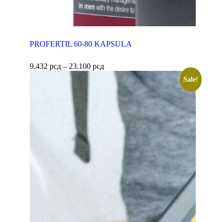
PROFERTIL 60-80 KAPSULA
9.432
рсд
–
23.100
рсд
Sale!