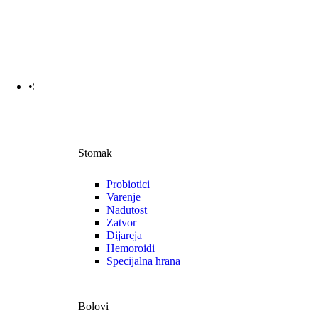
•Stomak | Bol | Cirkulacija
Stomak
Probiotici
Varenje
Nadutost
Zatvor
Dijareja
Hemoroidi
Specijalna hrana
Bolovi