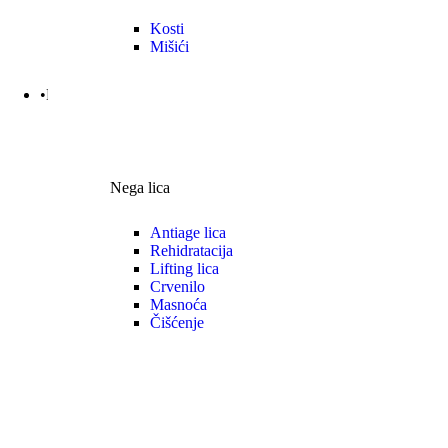
Kosti
Mišići
•Nega | Lepota
Nega lica
Antiage lica
Rehidratacija
Lifting lica
Crvenilo
Masnoća
Čišćenje