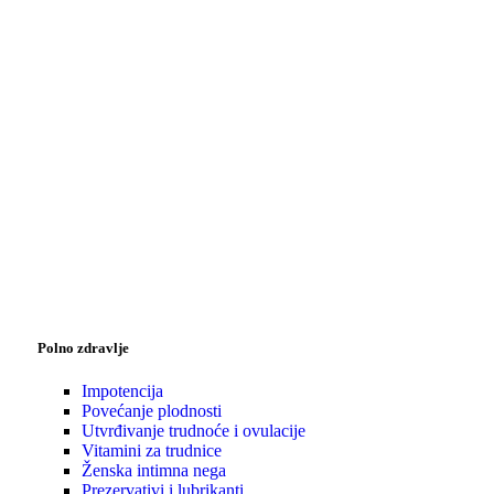
Polno zdravlje
Impotencija
Povećanje plodnosti
Utvrđivanje trudnoće i ovulacije
Vitamini za trudnice
Ženska intimna nega
Prezervativi i lubrikanti