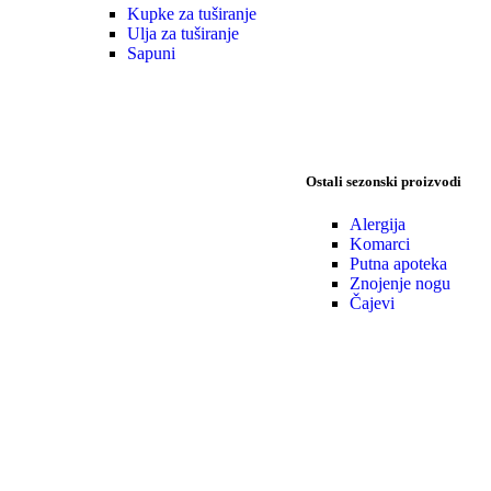
Kupke za tuširanje
Ulja za tuširanje
Sapuni
Ostali sezonski proizvodi
Alergija
Komarci
Putna apoteka
Znojenje nogu
Čajevi