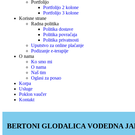
Portfolijo
Portfolijo 2 kolone
Portfolijo 3 kolone
Korisne strane
Radna politika
Politika dostave
Politika povraćaja
Politika privatnosti
Uputstvo za online plaćanje
Podizanje e-terapije
O nama
Ko smo mi
O nama
Naš tim
Oglasi za posao
Korpa
Usluge
Poklon vaučer
Kontakt
BERTONI GLODALICA VODEDNA J