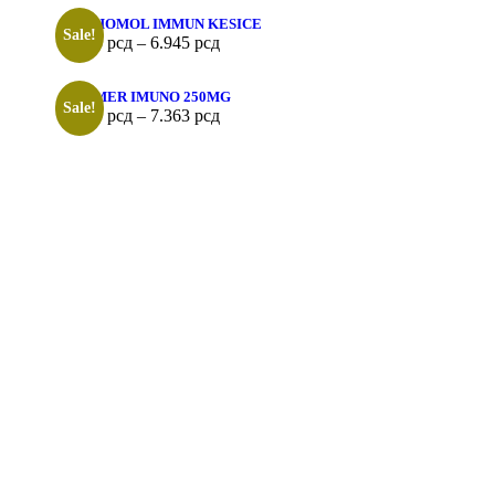
ORTHOMOL IMMUN KESICE
Sale!
3.565
рсд
–
6.945
рсд
ECOMER IMUNO 250MG
Sale!
2.059
рсд
–
7.363
рсд