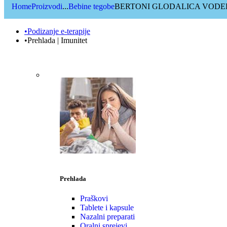
Home
Proizvodi
...
Bebine tegobe
BERTONI GLODALICA VOD
•Podizanje e-terapije
•Prehlada | Imunitet
Prehlada
Praškovi
Tablete i kapsule
Nazalni preparati
Oralni sprejevi