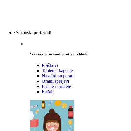
•Sezonski proizvodi
Sezonski proizvodi protiv prehlade
Praškovi
Tablete i kapsule
Nazalni preparati
Oralni sprejevi
Pastile i oriblete
Kašalj