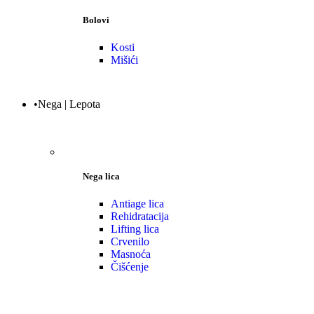
Bolovi
Kosti
Mišići
•Nega | Lepota
Nega lica
Antiage lica
Rehidratacija
Lifting lica
Crvenilo
Masnoća
Čišćenje