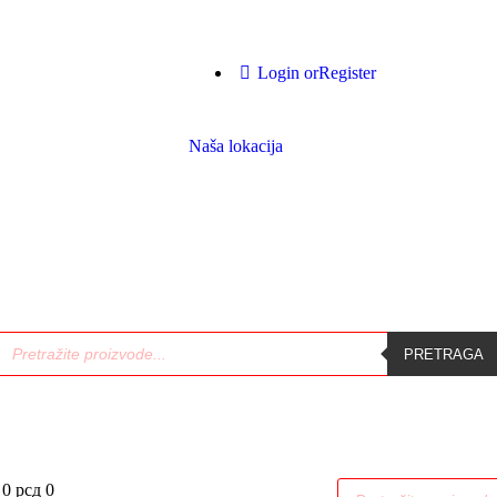
Login or
Register
Naša lokacija
PRETRAGA
0 рсд
0