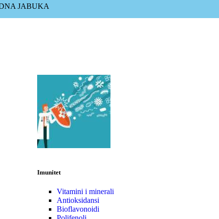
EDNA JABUKA
Imunitet
Vitamini i minerali
Antioksidansi
Bioflavonoidi
Polifenoli