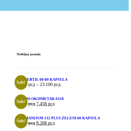
Nedeljna ponuda
PROFERTIL 60-80 KAPSULA
Sale!
9.432
рсд
–
23.100
рсд
PULSNI OKSIMETAR A310
Sale!
8.978
рсд
7.458
рсд
GERMANIJUM 132 PLUS ZELENI 60 KAPSULA
Sale!
9.423
рсд
8.208
рсд