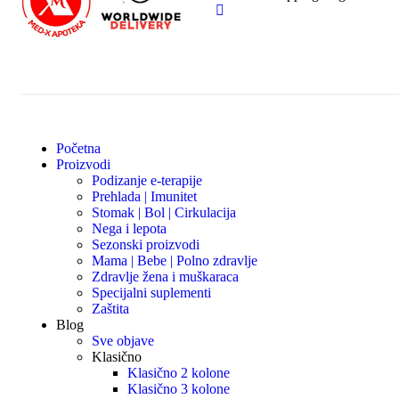
Početna
Proizvodi
Podizanje e-terapije
Prehlada | Imunitet
Stomak | Bol | Cirkulacija
Nega i lepota
Sezonski proizvodi
Mama | Bebe | Polno zdravlje
Zdravlje žena i muškaraca
Specijalni suplementi
Zaštita
Blog
Sve objave
Klasično
Klasično 2 kolone
Klasično 3 kolone