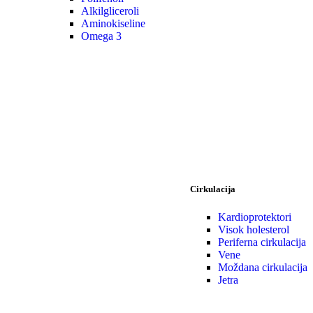
Alkilgliceroli
Aminokiseline
Omega 3
Cirkulacija
Kardioprotektori
Visok holesterol
Periferna cirkulacija
Vene
Moždana cirkulacija
Jetra