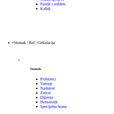
Pastile i oriblete
Kašalj
•Stomak | Bol | Cirkulacija
Stomak
Probiotici
Varenje
Nadutost
Zatvor
Dijareja
Hemoroidi
Specijalna hrana