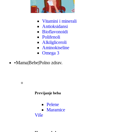
Vitamini i minerali
Antioksidansi
Bioflavonoidi
Polifenoli
Alkilgliceroli
Aminokiseline
Omega 3
•Mama|Bebe|Polno zdrav.
Previjanje beba
Pelene
Maramice
Više