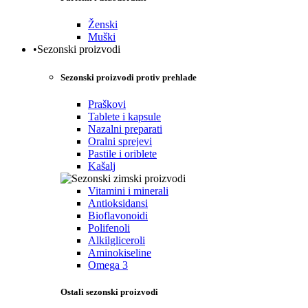
Ženski
Muški
•Sezonski proizvodi
Sezonski proizvodi protiv prehlade
Praškovi
Tablete i kapsule
Nazalni preparati
Oralni sprejevi
Pastile i oriblete
Kašalj
Vitamini i minerali
Antioksidansi
Bioflavonoidi
Polifenoli
Alkilgliceroli
Aminokiseline
Omega 3
Ostali sezonski proizvodi