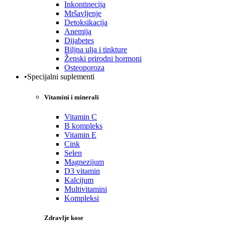
Inkontinecija
Mršavljenje
Detoksikacija
Anemija
Dijabetes
Biljna ulja i tinkture
Ženski prirodni hormoni
Osteoporoza
•Specijalni suplementi
Vitamini i minerali
Vitamin C
B kompleks
Vitamin E
Cink
Selen
Magnezijum
D3 vitamin
Kalcijum
Multivitamini
Kompleksi
Zdravlje kose