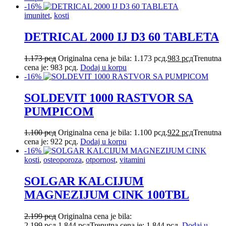
-16%
imunitet
,
kosti
DETRICAL 2000 IJ D3 60 TABLETA
1.173
рсд
Originalna cena je bila: 1.173 рсд.
983
рсд
Trenutna
cena je: 983 рсд.
Dodaj u korpu
-16%
SOLDEVIT 1000 RASTVOR SA
PUMPICOM
1.100
рсд
Originalna cena je bila: 1.100 рсд.
922
рсд
Trenutna
cena je: 922 рсд.
Dodaj u korpu
-16%
kosti
,
osteoporoza
,
otpornost
,
vitamini
SOLGAR KALCIJUM
MAGNEZIJUM CINK 100TBL
2.199
рсд
Originalna cena je bila:
2.199 рсд.
1.844
рсд
Trenutna cena je: 1.844 рсд.
Dodaj u