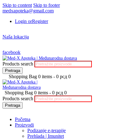
Skip to content
Skip to footer
medxapoteka@gmail.com
Login or
Register
Naša lokacija
facebook
Products search
Pretraga
Shopping Bag
0 items
-
0 рсд
0
Shopping Bag
0 items
-
0 рсд
0
Products search
Pretraga
Početna
Proizvodi
Podizanje e-terapije
Prehlada | Imunitet