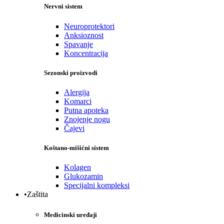
Nervni sistem
Neuroprotektori
Anksioznost
Spavanje
Koncentracija
Sezonski proizvodi
Alergija
Komarci
Putna apoteka
Znojenje nogu
Čajevi
Koštano-mišićni sistem
Kolagen
Glukozamin
Specijalni kompleksi
•Zaštita
Medicinski uređaji