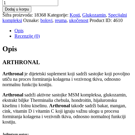
Dodaj u korpu
Šifra proizvoda:
18368
Kategorije:
Kosti
,
Glukozamin
,
Specijalni
kompleksi
Oznake:
bolovi
,
reuma
,
ukočenost
Product ID:
4610
Opis
Recenzije (0)
Opis
ARTHRONAL
Arthronal
je dijetetski suplement koji sadrži sastojke koji povoljno
utiču na proces formiranja kolagena i vezivnog tkiva, odnosno
normalnu funkciju kostiju.
Arthronal
sadrži aktivne sastojke MSM kompleksa, glukozamin,
ekstrakt biljke Therminalia chebula, hondroitin, hijaluronsku
kiselinu i folnu kiselinu.
Arthronal
takođe sadrži bakar, mangan,
cink, vitamin D i vitamin C koji igraju važnu ulogu u procesu
formiranja kolagena i vezivnih tkiva, odnosno normalnoj funkciji
kostiju.
Jedinstven sastav
: