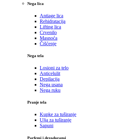
Nega lica
Antiage lica
Rehidratacija
Lifting lica
Crvenilo
Masnoća
Čišćenje
Nega tela
Losioni za telo
Anticelulit
Depilacija
Nega usana
Nega ruku
Pranje tela
Kupke za tuširanje
Ulja za tuširanje
Sapuni
Parfemi i dezodoransi