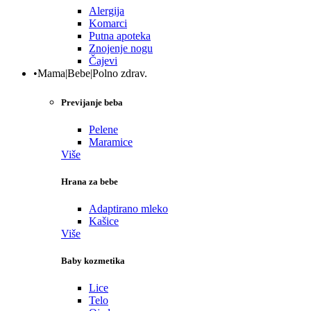
Alergija
Komarci
Putna apoteka
Znojenje nogu
Čajevi
•Mama|Bebe|Polno zdrav.
Previjanje beba
Pelene
Maramice
Više
Hrana za bebe
Adaptirano mleko
Kašice
Više
Baby kozmetika
Lice
Telo