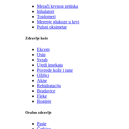
Merači krvnog pritiska
Inhalatori
Toplomeri
Merenje glukoze u krvi
Pulsni oksimetar
Zdravlje kože
Ekcem
Osip
Svrab
Ujedi insekata
Povrede kože i rane
Ožiljci
Akne
Rehidratacija
Bradavice
Fleke
Boginje
Oralno zdravlje
Paste
Četkice