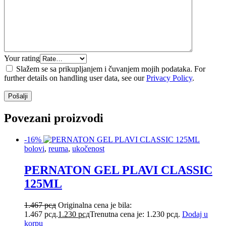
Your rating
Slažem se sa prikupljanjem i čuvanjem mojih podataka. For
further details on handling user data, see our
Privacy Policy
.
Povezani proizvodi
-16%
bolovi
,
reuma
,
ukočenost
PERNATON GEL PLAVI CLASSIC
125ML
1.467
рсд
Originalna cena je bila:
1.467 рсд.
1.230
рсд
Trenutna cena je: 1.230 рсд.
Dodaj u
korpu