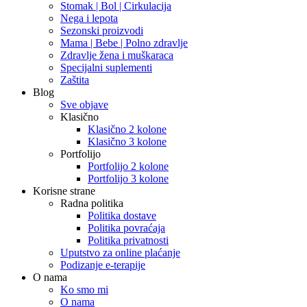
Stomak | Bol | Cirkulacija
Nega i lepota
Sezonski proizvodi
Mama | Bebe | Polno zdravlje
Zdravlje žena i muškaraca
Specijalni suplementi
Zaštita
Blog
Sve objave
Klasično
Klasično 2 kolone
Klasično 3 kolone
Portfolijo
Portfolijo 2 kolone
Portfolijo 3 kolone
Korisne strane
Radna politika
Politika dostave
Politika povraćaja
Politika privatnosti
Uputstvo za online plaćanje
Podizanje e-terapije
O nama
Ko smo mi
O nama