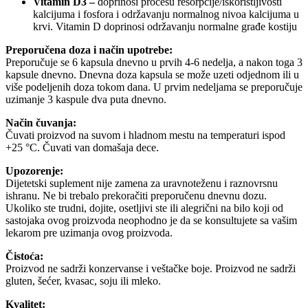
Vitamin D3 –
doprinosi procesu resorpcije/iskoristljivosti
kalcijuma i fosfora i održavanju normalnog nivoa kalcijuma u
krvi. Vitamin D doprinosi održavanju normalne građe kostiju
Preporučena doza i način upotrebe:
Preporučuje se 6 kapsula dnevno u prvih 4-6 nedelja, a nakon toga 3
kapsule dnevno. Dnevna doza kapsula se može uzeti odjednom ili u
više podeljenih doza tokom dana. U prvim nedeljama se preporučuje
uzimanje 3 kaspule dva puta dnevno.
Način čuvanja:
Čuvati proizvod na suvom i hladnom mestu na temperaturi ispod
+25 °C. Čuvati van domašaja dece.
Upozorenje:
Dijetetski suplement nije zamena za uravnoteženu i raznovrsnu
ishranu. Ne bi trebalo prekoračiti preporučenu dnevnu dozu.
Ukoliko ste trudni, dojite, osetljivi ste ili alegrični na bilo koji od
sastojaka ovog proizvoda neophodno je da se konsultujete sa vašim
lekarom pre uzimanja ovog proizvoda.
Čistoća:
Proizvod ne sadrži konzervanse i veštačke boje. Proizvod ne sadrži
gluten, šećer, kvasac, soju ili mleko.
Kvalitet: