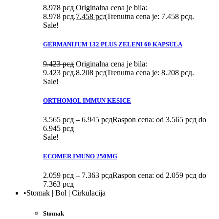
8.978
рсд
Originalna cena je bila:
8.978 рсд.
7.458
рсд
Trenutna cena je: 7.458 рсд.
Sale!
GERMANIJUM 132 PLUS ZELENI 60 KAPSULA
9.423
рсд
Originalna cena je bila:
9.423 рсд.
8.208
рсд
Trenutna cena je: 8.208 рсд.
Sale!
ORTHOMOL IMMUN KESICE
3.565
рсд
–
6.945
рсд
Raspon cena: od 3.565 рсд do
6.945 рсд
Sale!
ECOMER IMUNO 250MG
2.059
рсд
–
7.363
рсд
Raspon cena: od 2.059 рсд do
7.363 рсд
•Stomak | Bol | Cirkulacija
Stomak