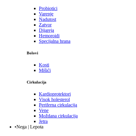
Probiotici
Varenje
Nadutost
Zatvor
Dijareja
Hemoroidi
Specijalna hrana
Bolovi
Kosti
Mišići
Cirkulacija
Kardioprotektori
Visok holesterol
Periferna cirkulacija
Vene
Moždana cirkulacija
Jetra
•Nega | Lepota