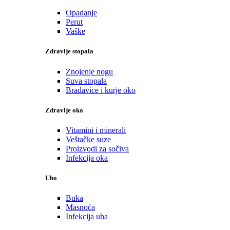
Opadanje
Perut
Vaške
Zdravlje stopala
Znojenje nogu
Suva stopala
Bradavice i kurje oko
Zdravlje oka
Vitamini i minerali
Veštačke suze
Proizvodi za sočiva
Infekcija oka
Uho
Buka
Masnoća
Infekcija uha