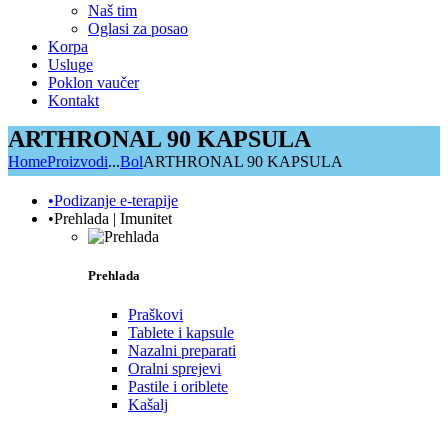
Naš tim
Oglasi za posao
Korpa
Usluge
Poklon vaučer
Kontakt
ARTHRONAL 90 KAPSULA
Home
Proizvodi
...
Bol
ARTHRONAL 90 KAPSULA
•Podizanje e-terapije
•Prehlada | Imunitet
Prehlada
Praškovi
Tablete i kapsule
Nazalni preparati
Oralni sprejevi
Pastile i oriblete
Kašalj