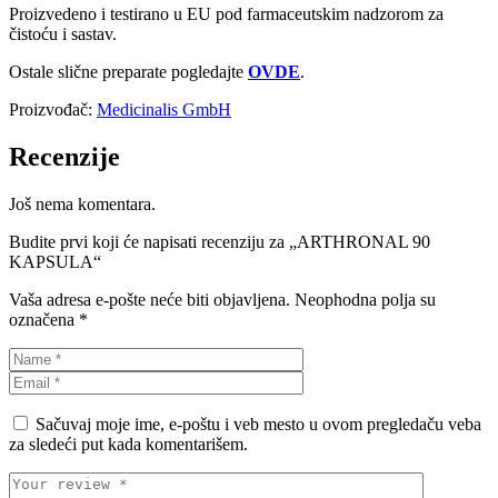
Proizvedeno i testirano u EU pod farmaceutskim nadzorom za
čistoću i sastav.
Ostale slične preparate pogledajte
OVDE
.
Proizvođač:
Medicinalis GmbH
Recenzije
Još nema komentara.
Budite prvi koji će napisati recenziju za „ARTHRONAL 90
KAPSULA“
Vaša adresa e-pošte neće biti objavljena.
Neophodna polja su
označena
*
Sačuvaj moje ime, e-poštu i veb mesto u ovom pregledaču veba
za sledeći put kada komentarišem.