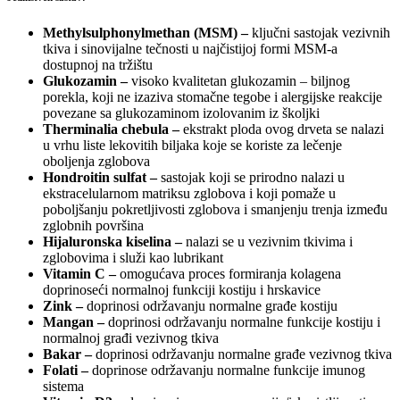
Methylsulphonylmethan (MSM) –
ključni sastojak vezivnih
tkiva i sinovijalne tečnosti u najčistijoj formi MSM-a
dostupnoj na tržištu
Glukozamin –
visoko kvalitetan glukozamin – biljnog
porekla, koji ne izaziva stomačne tegobe i alergijske reakcije
povezane sa glukozaminom izolovanim iz školjki
Therminalia chebula –
ekstrakt ploda ovog drveta se nalazi
u vrhu liste lekovitih biljaka koje se koriste za lečenje
oboljenja zglobova
Hondroitin sulfat –
sastojak koji se prirodno nalazi u
ekstracelularnom matriksu zglobova i koji pomaže u
poboljšanju pokretljivosti zglobova i smanjenju trenja između
zglobnih površina
Hijaluronska kiselina –
nalazi se u vezivnim tkivima i
zglobovima i služi kao lubrikant
Vitamin C –
omogućava proces formiranja kolagena
doprinoseći normalnoj funkciji kostiju i hrskavice
Zink –
doprinosi održavanju normalne građe kostiju
Mangan –
doprinosi održavanju normalne funkcije kostiju i
normalnoj građi vezivnog tkiva
Bakar –
doprinosi održavanju normalne građe vezivnog tkiva
Folati –
doprinose održavanju normalne funkcije imunog
sistema