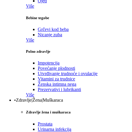
Ojed
Više
Bebine tegobe
Grčevi kod beba
Nicanje zuba
Više
Polno zdravlje
Impotencija
Povećanje plodnosti
Utvrđivanje trudnoće i ovulacije
Vitamini za trudnice
Ženska intimna nega
Prezervativi i lubrikanti
Više
•Zdravlje|Žena|Muškaraca
Zdravlje žena i muškaraca
Prostata
Urinarna infekcija