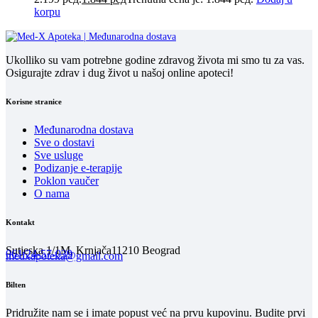
korpu
Ukolliko su vam potrebne godine zdravog života mi smo tu za vas.
Osigurajte zdrav i dug život u našoj online apoteci!
Korisne stranice
Međunarodna dostava
Sve o dostavi
Sve usluge
Podizanje e-terapije
Poklon vaučer
O nama
Kontakt
Sutjeska 1/1M, Krnjača
11210 Beograd
061/24-57-039
medxapoteka@gmail.com
Bilten
Pridružite nam se i imate popust već na prvu kupovinu. Budite prvi