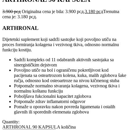
3.900
рсд
Originalna cena je bila: 3.900 рсд.
3.180
рсд
Trenutna
cena je: 3.180 рсд.
ARTHRONAL
Dijetetski suplement koji sadrži sastojke koji povoljno utiču na
proces formiranja kolagena i vezivnog tkiva, odnosno normalnu
funkciju kostiju.
Sadrži kompleks od 11 odabranih aktivnih sastojaka sa
sinergističkim dejstvom
Povoljno utiče na bol i ograničenu pokretljivost kod
pacijenata sa osteartrozom kolena, kuka, malih zglobova šake
ručja, odnosno kod osteoartroze na nivou kičmenog stuba
Potpomaže normalno stvaranja kolagena, vezivnog tkiva i
normalnu koštanu funkciju
Poboljšava fukcionalni kapacitet zglobova
Potpomaže zdrav inflamatorni odgovor
Pomaže u oporavku nakon povreda ligamenata i ostalih
glavnih ili sporednih elemenata zglobova
Quantity:
ARTHRONAL 90 KAPSULA količina