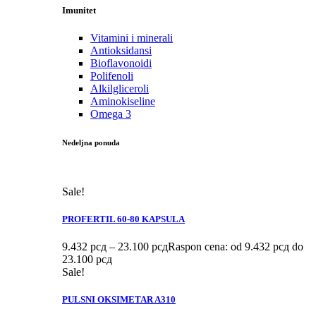
Imunitet
Vitamini i minerali
Antioksidansi
Bioflavonoidi
Polifenoli
Alkilgliceroli
Aminokiseline
Omega 3
Nedeljna ponuda
Sale!
PROFERTIL 60-80 KAPSULA
9.432
рсд
–
23.100
рсд
Raspon cena: od 9.432 рсд do
23.100 рсд
Sale!
PULSNI OKSIMETAR A310