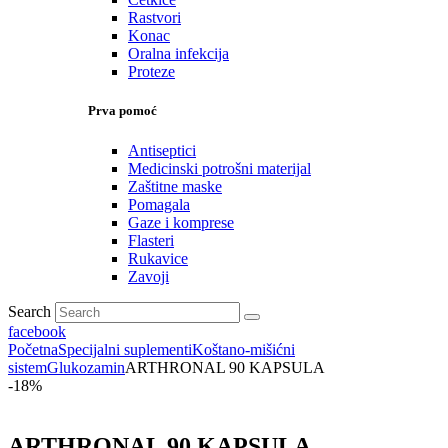
Rastvori
Konac
Oralna infekcija
Proteze
Prva pomoć
Antiseptici
Medicinski potrošni materijal
Zaštitne maske
Pomagala
Gaze i komprese
Flasteri
Rukavice
Zavoji
Search
facebook
Početna
Specijalni suplementi
Koštano-mišićni
sistem
Glukozamin
ARTHRONAL 90 KAPSULA
-18%
ARTHRONAL 90 KAPSULA