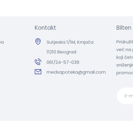
Kontakt
Bilten
Pridruž
va
Sutjeska 1/1M, Krnjača
već na 
11210 Beograd
koji će
061/24-57-039
sniženj
medxapoteka@gmail.com
promoc