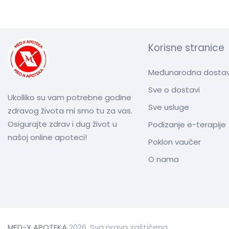
Korisne stranice
Međunarodna dosta
Sve o dostavi
Ukolliko su vam potrebne godine
Sve usluge
zdravog života mi smo tu za vas.
Osigurajte zdrav i dug život u
Podizanje e-terapije
našoj online apoteci!
Poklon vaučer
O nama
MED-X APOTEKA
2026. Sva prava zaštićena.