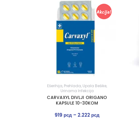
Akcija!
Ešerihija
,
Prehlada
,
Upala Bešike
,
Urinarna Infekcija
CARVAXYL DIVLJI ORIGANO
KAPSULE 10-30KOM
919
рсд
–
2.222
рсд