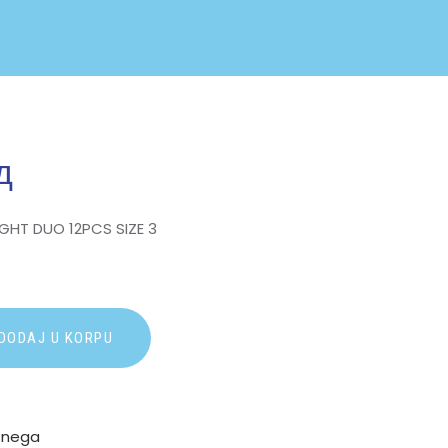
д
GHT DUO 12PCS SIZE 3
A
DODAJ U KORPU
l
t
e
r
 nega