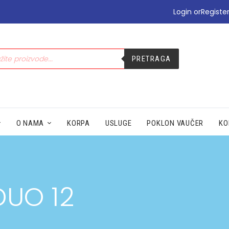
•PODIZANJE E-TERAPIJE
Login or
Registe
•PREHLADA | IMUNITET
•STOMAK | BOL | CIRKULACIJA
•NEGA | LEPOTA
PRETRAGA
•SEZONSKI PROIZVODI
•MAMA|BEBE|POLNO ZDRAV.
•ZDRAVLJE|ŽENA|MUŠKARACA
•SPECIJALNI SUPLEMENTI
•ZAŠTITA
O NAMA
KORPA
USLUGE
POKLON VAUČER
KO
DUO 12