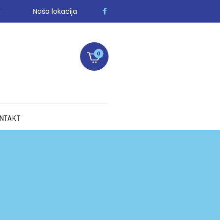
r
Naša lokacija
0
NTAKT