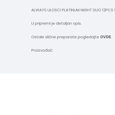
ALWAYS ULOSCI PLATINUM NIGHT DUO 12PCS S
U pripremi je detaljan opis.
Ostale slične preparate pogledajte
OVDE
.
Proizvođač: