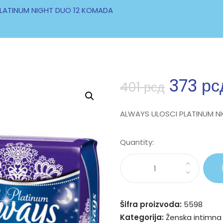
LATINUM NIGHT DUO 12 KOMADA
373
рс
401
рсд
ALWAYS ULOSCI PLATINUM NI
Quantity:
Šifra proizvoda:
5598
Kategorija:
Ženska intimna