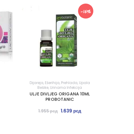
-16%
Dijareja
,
Ešerihija
,
Prehlada
,
Upala
Bešike
,
Urinarna Infekcija
ULJE DIVLJEG ORIGANA 10ML
PROBOTANIC
1.639
рсд
1.955
рсд