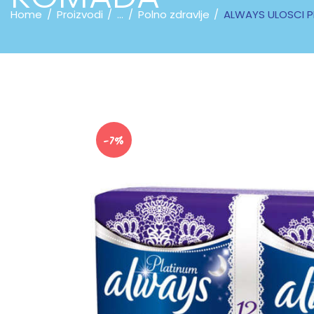
Home
Proizvodi
...
Polno zdravlje
ALWAYS ULOSCI P
-7%