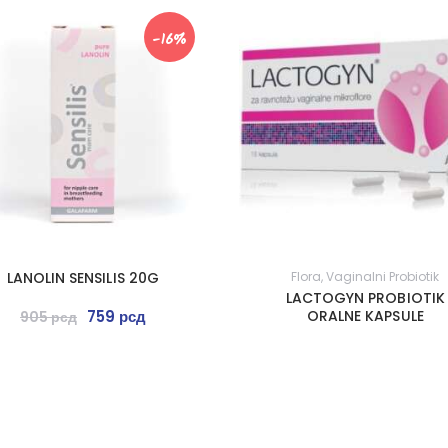
-16%
LANOLIN SENSILIS 20G
Flora
,
Vaginalni Probiotik
LACTOGYN PROBIOTIK
759
рсд
ORALNE KAPSULE
905
рсд