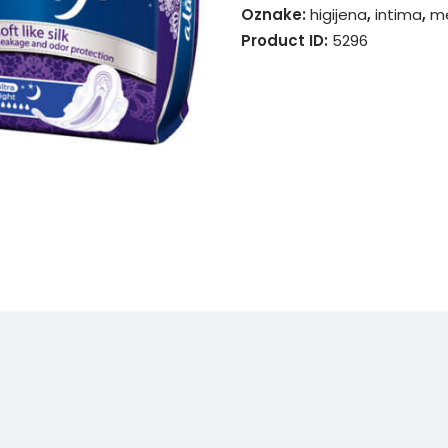
Oznake:
higijena
,
intima
,
me
Product ID:
5296