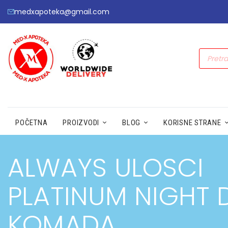
medxapoteka@gmail.com
POČETNA
PROIZVODI
BLOG
KORISNE STRANE
ALWAYS ULOSCI
PLATINUM NIGHT 
KOMADA