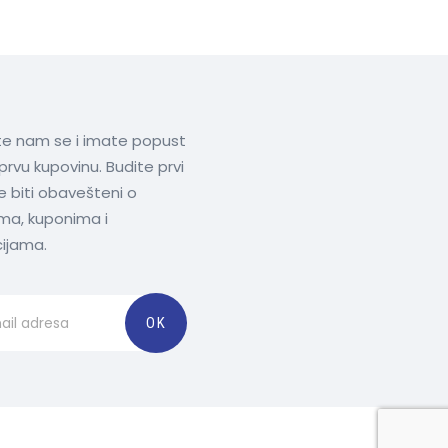
ite nam se i imate popust
prvu kupovinu. Budite prvi
te biti obavešteni o
ima, kuponima i
ijama.