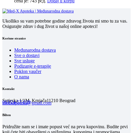
cena je: 743 рсд.
Dodaj u korpu
Ukolliko su vam potrebne godine zdravog života mi smo tu za vas.
Osigurajte zdrav i dug život u našoj online apoteci!
Korisne stranice
Međunarodna dostava
Sve o dostavi
Sve usluge
Podizanje e-terapije
Poklon vaučer
O nama
Kontakt
Sutjeska 1/1M, Krnjača
11210 Beograd
061/24-57-039
medxapoteka@gmail.com
Bilten
Pridružite nam se i imate popust već na prvu kupovinu. Budite prvi
koji ćete biti obavešteni o sniženjima, kuponima i promocijama.