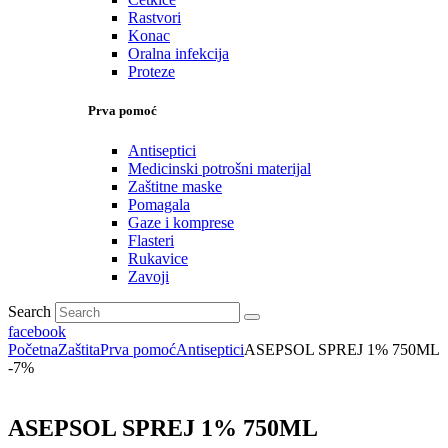
Rastvori
Konac
Oralna infekcija
Proteze
Prva pomoć
Antiseptici
Medicinski potrošni materijal
Zaštitne maske
Pomagala
Gaze i komprese
Flasteri
Rukavice
Zavoji
Search
facebook
Početna
Zaštita
Prva pomoć
Antiseptici
ASEPSOL SPREJ 1% 750ML
-7%
ASEPSOL SPREJ 1% 750ML