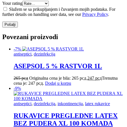
Your rating
Slažem se sa prikupljanjem i čuvanjem mojih podataka. For
further details on handling user data, see our
Privacy Policy
.
Povezani proizvodi
-7%
antiseptici
,
dezinfekcija
ASEPSOL 5 % RASTVOR 1L
265
рсд
Originalna cena je bila: 265 рсд.
247
рсд
Trenutna
cena je: 247 рсд.
Dodaj u korpu
-9%
antiseptici
,
dezinfekcija
,
inkontinencija
,
latex rukavice
RUKAVICE PREGLEDNE LATEX
BEZ PUDERA XL 100 KOMADA