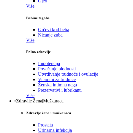
Ojed
Više
Bebine tegobe
Grčevi kod beba
Nicanje zuba
Više
Polno zdravlje
Impotencija
Povećanje plodnosti
Utvrđivanje trudnoće i ovulacije
Vitamini za trudnice
Ženska intimna nega
Prezervativi i lubrikanti
Više
•Zdravlje|Žena|Muškaraca
Zdravlje žena i muškaraca
Prostata
Urinarna infekcija