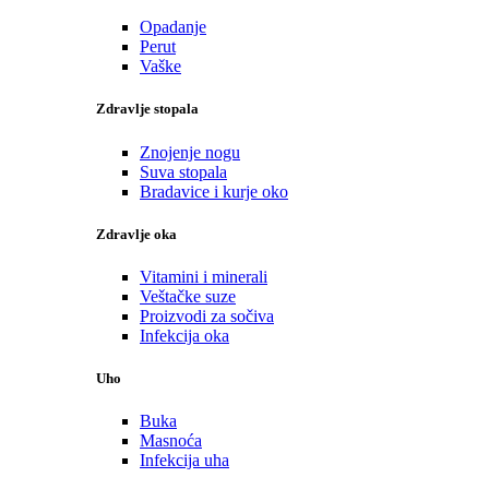
Opadanje
Perut
Vaške
Zdravlje stopala
Znojenje nogu
Suva stopala
Bradavice i kurje oko
Zdravlje oka
Vitamini i minerali
Veštačke suze
Proizvodi za sočiva
Infekcija oka
Uho
Buka
Masnoća
Infekcija uha