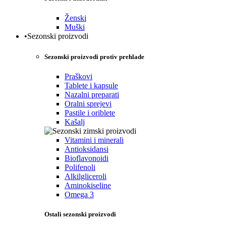
Ženski
Muški
•Sezonski proizvodi
Sezonski proizvodi protiv prehlade
Praškovi
Tablete i kapsule
Nazalni preparati
Oralni sprejevi
Pastile i oriblete
Kašalj
Vitamini i minerali
Antioksidansi
Bioflavonoidi
Polifenoli
Alkilgliceroli
Aminokiseline
Omega 3
Ostali sezonski proizvodi