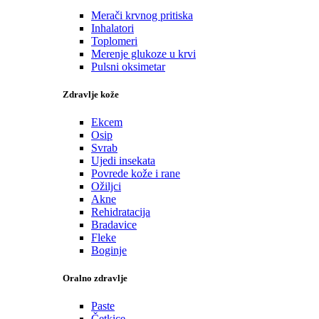
Merači krvnog pritiska
Inhalatori
Toplomeri
Merenje glukoze u krvi
Pulsni oksimetar
Zdravlje kože
Ekcem
Osip
Svrab
Ujedi insekata
Povrede kože i rane
Ožiljci
Akne
Rehidratacija
Bradavice
Fleke
Boginje
Oralno zdravlje
Paste
Četkice