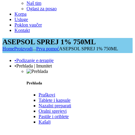
Naš tim
Oglasi za posao
Korpa
Usluge
Poklon vaučer
Kontakt
ASEPSOL SPREJ 1% 750ML
Home
Proizvodi
...
Prva pomoć
ASEPSOL SPREJ 1% 750ML
•Podizanje e-terapije
•Prehlada | Imunitet
Prehlada
Praškovi
Tablete i kapsule
Nazalni preparati
Oralni sprejevi
Pastile i oriblete
Kašalj