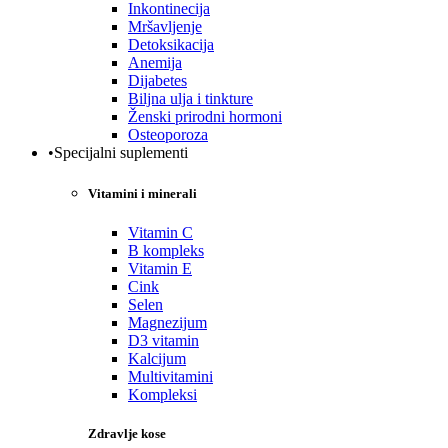
Inkontinecija
Mršavljenje
Detoksikacija
Anemija
Dijabetes
Biljna ulja i tinkture
Ženski prirodni hormoni
Osteoporoza
•Specijalni suplementi
Vitamini i minerali
Vitamin C
B kompleks
Vitamin E
Cink
Selen
Magnezijum
D3 vitamin
Kalcijum
Multivitamini
Kompleksi
Zdravlje kose