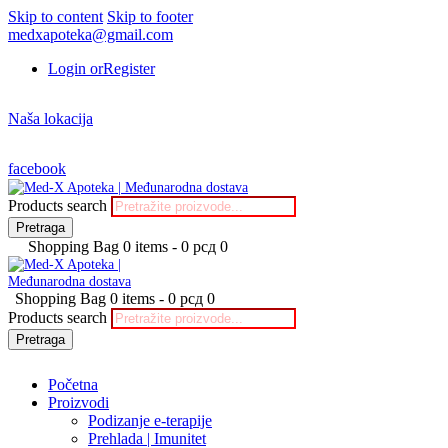
Skip to content
Skip to footer
medxapoteka@gmail.com
Login or
Register
Naša lokacija
facebook
Products search
Pretraga
Shopping Bag
0 items
-
0 рсд
0
Shopping Bag
0 items
-
0 рсд
0
Products search
Pretraga
Početna
Proizvodi
Podizanje e-terapije
Prehlada | Imunitet