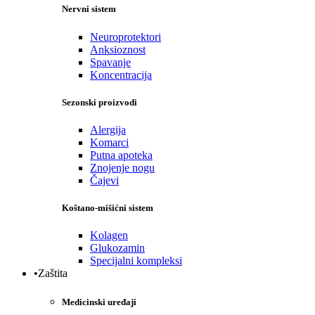
Nervni sistem
Neuroprotektori
Anksioznost
Spavanje
Koncentracija
Sezonski proizvodi
Alergija
Komarci
Putna apoteka
Znojenje nogu
Čajevi
Koštano-mišićni sistem
Kolagen
Glukozamin
Specijalni kompleksi
•Zaštita
Medicinski uređaji