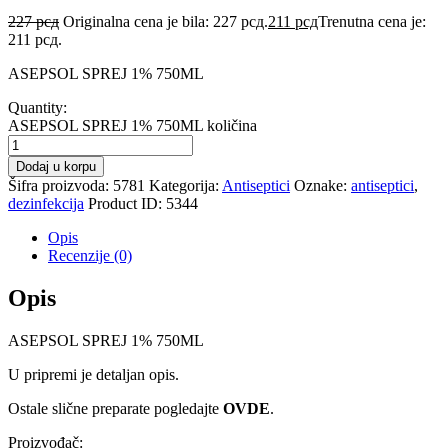
227
рсд
Originalna cena je bila: 227 рсд.
211
рсд
Trenutna cena je:
211 рсд.
ASEPSOL SPREJ 1% 750ML
Quantity:
ASEPSOL SPREJ 1% 750ML količina
Dodaj u korpu
Šifra proizvoda:
5781
Kategorija:
Antiseptici
Oznake:
antiseptici
,
dezinfekcija
Product ID:
5344
Opis
Recenzije (0)
Opis
ASEPSOL SPREJ 1% 750ML
U pripremi je detaljan opis.
Ostale slične preparate pogledajte
OVDE
.
Proizvođač: