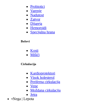
Probiotici
Varenje
Nadutost
Zatvor
Dijareja
Hemoroidi
Specijalna hrana
Bolovi
Kosti
Mišići
Cirkulacija
Kardioprotektori
Visok holesterol
Periferna cirkulacija
Vene
Moždana cirkulacija
Jetra
•Nega | Lepota