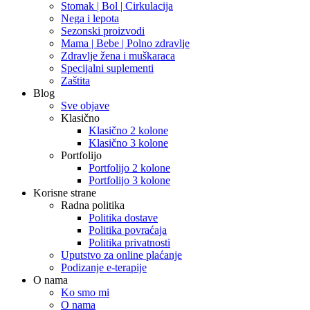
Stomak | Bol | Cirkulacija
Nega i lepota
Sezonski proizvodi
Mama | Bebe | Polno zdravlje
Zdravlje žena i muškaraca
Specijalni suplementi
Zaštita
Blog
Sve objave
Klasično
Klasično 2 kolone
Klasično 3 kolone
Portfolijo
Portfolijo 2 kolone
Portfolijo 3 kolone
Korisne strane
Radna politika
Politika dostave
Politika povraćaja
Politika privatnosti
Uputstvo za online plaćanje
Podizanje e-terapije
O nama
Ko smo mi
O nama