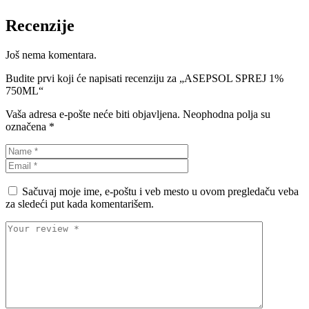
Recenzije
Još nema komentara.
Budite prvi koji će napisati recenziju za „ASEPSOL SPREJ 1%
750ML“
Vaša adresa e-pošte neće biti objavljena.
Neophodna polja su
označena
*
Sačuvaj moje ime, e-poštu i veb mesto u ovom pregledaču veba
za sledeći put kada komentarišem.