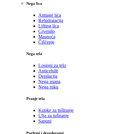
Nega lica
Antiage lica
Rehidratacija
Lifting lica
Crvenilo
Masnoća
Čišćenje
Nega tela
Losioni za telo
Anticelulit
Depilacija
Nega usana
Nega ruku
Pranje tela
Kupke za tuširanje
Ulja za tuširanje
Sapuni
Parfemi i dezodoransi