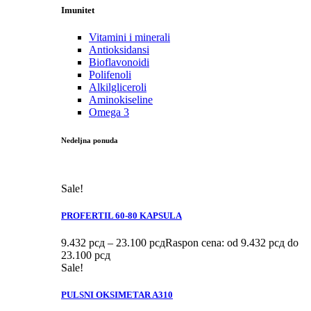
Imunitet
Vitamini i minerali
Antioksidansi
Bioflavonoidi
Polifenoli
Alkilgliceroli
Aminokiseline
Omega 3
Nedeljna ponuda
Sale!
PROFERTIL 60-80 KAPSULA
9.432
рсд
–
23.100
рсд
Raspon cena: od 9.432 рсд do
23.100 рсд
Sale!
PULSNI OKSIMETAR A310