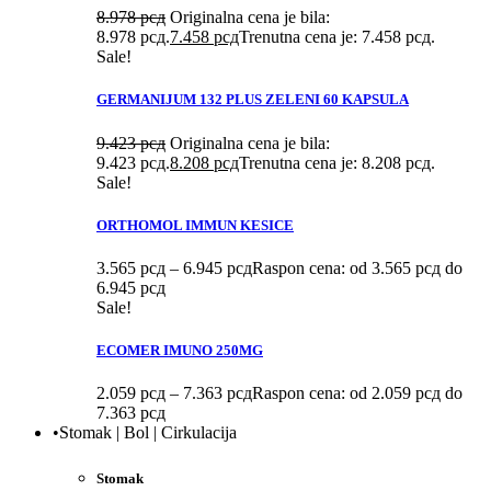
8.978
рсд
Originalna cena je bila:
8.978 рсд.
7.458
рсд
Trenutna cena je: 7.458 рсд.
Sale!
GERMANIJUM 132 PLUS ZELENI 60 KAPSULA
9.423
рсд
Originalna cena je bila:
9.423 рсд.
8.208
рсд
Trenutna cena je: 8.208 рсд.
Sale!
ORTHOMOL IMMUN KESICE
3.565
рсд
–
6.945
рсд
Raspon cena: od 3.565 рсд do
6.945 рсд
Sale!
ECOMER IMUNO 250MG
2.059
рсд
–
7.363
рсд
Raspon cena: od 2.059 рсд do
7.363 рсд
•Stomak | Bol | Cirkulacija
Stomak