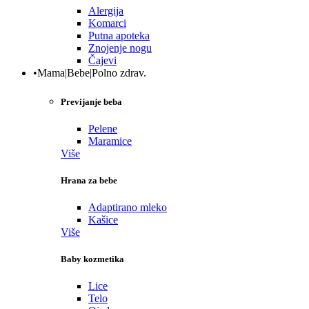
Alergija
Komarci
Putna apoteka
Znojenje nogu
Čajevi
•Mama|Bebe|Polno zdrav.
Previjanje beba
Pelene
Maramice
Više
Hrana za bebe
Adaptirano mleko
Kašice
Više
Baby kozmetika
Lice
Telo