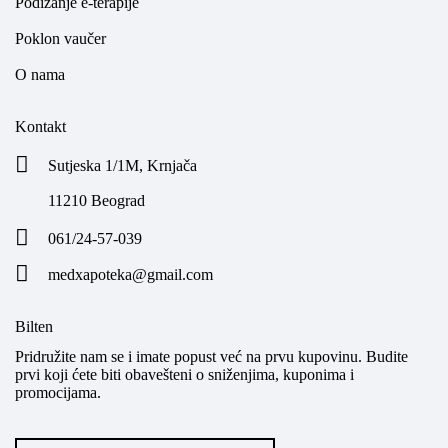
Podizanje e-terapije
Poklon vaučer
O nama
Kontakt
Sutjeska 1/1M, Krnjača
11210 Beograd
061/24-57-039
medxapoteka@gmail.com
Bilten
Pridružite nam se i imate popust već na prvu kupovinu. Budite
prvi koji ćete biti obavešteni o sniženjima, kuponima i
promocijama.