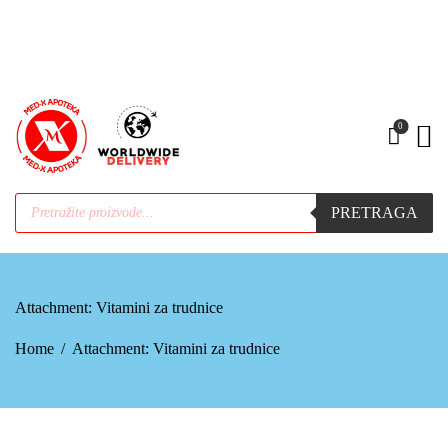
•PODIZANJE E-TERAPIJE
•PREHLADA | IMUNITET
•STOMAK | BOL | CIRKULACIJA
•NEGA | LEPOTA
•SEZONSKI PROIZVODI
0
•MAMA|BEBE|POLNO ZDRAV.
•ZDRAVLJE|ŽENA|MUŠKARACA
•SPECIJALNI SUPLEMENTI
PRETRAGA
•ZAŠTITA
Attachment: Vitamini za trudnice
Home
Attachment: Vitamini za trudnice